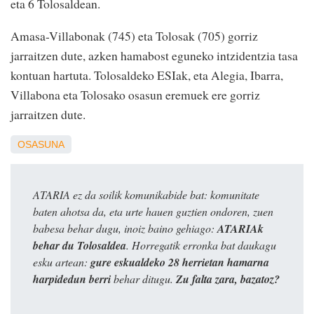
eta 6 Tolosaldean.
Amasa-Villabonak (745) eta Tolosak (705) gorriz
jarraitzen dute, azken hamabost eguneko intzidentzia tasa
kontuan hartuta. Tolosaldeko ESIak, eta Alegia, Ibarra,
Villabona eta Tolosako osasun eremuek ere gorriz
jarraitzen dute.
OSASUNA
ATARIA ez da soilik komunikabide bat: komunitate
baten ahotsa da, eta urte hauen guztien ondoren, zuen
babesa behar dugu, inoiz baino gehiago:
ATARIAk
behar du Tolosaldea
. Horregatik erronka bat daukagu
esku artean:
gure eskualdeko 28 herrietan hamarna
harpidedun berri
behar ditugu.
Zu falta zara, bazatoz?