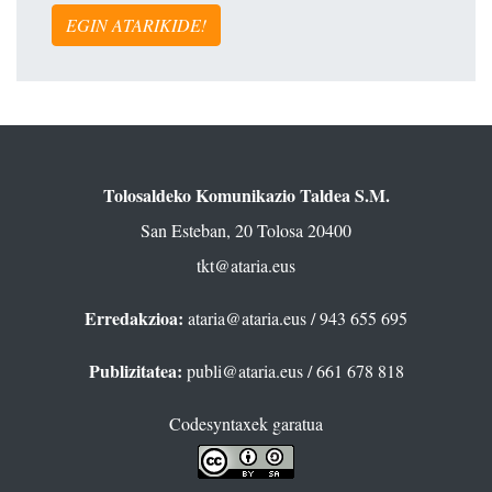
EGIN ATARIKIDE!
Tolosaldeko Komunikazio Taldea S.M.
San Esteban, 20 Tolosa 20400
tkt@ataria.eus
Erredakzioa:
ataria@ataria.eus
/ 943 655 695
Publizitatea:
publi@ataria.eus
/ 661 678 818
Codesyntaxek garatua