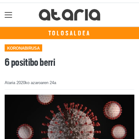
TOLOSALDEA
KORONABIRUSA
6 positibo berri
Ataria
2020ko azaroaren 24a