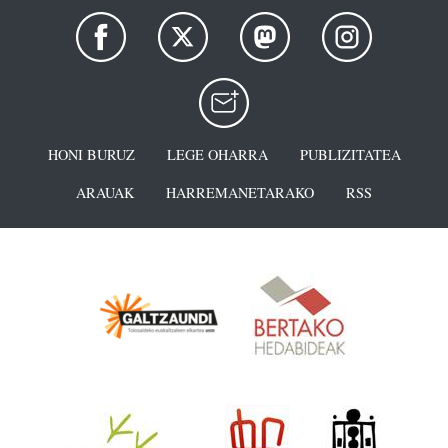
HONI BURUZ
LEGE OHARRA
PUBLIZITATEA
ARAUAK
HARREMANETARAKO
RSS