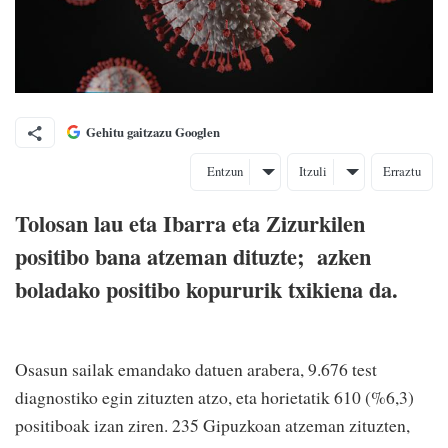
Gehitu gaitzazu Googlen
Entzun
Itzuli
Erraztu
Tolosan lau eta Ibarra eta Zizurkilen
positibo bana atzeman dituzte; azken
boladako positibo kopururik txikiena da.
Osasun sailak emandako datuen arabera, 9.676 test
diagnostiko egin zituzten atzo, eta horietatik 610 (%6,3)
positiboak izan ziren. 235 Gipuzkoan atzeman zituzten,