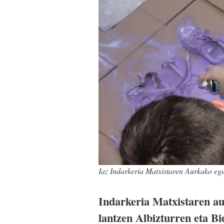
Iaz Indarkeria Matxistaren Aurkako eg
Indarkeria Matxistaren au
lantzen Albizturren eta Bi