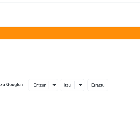
azu Googlen
Entzun
Itzuli
Erraztu