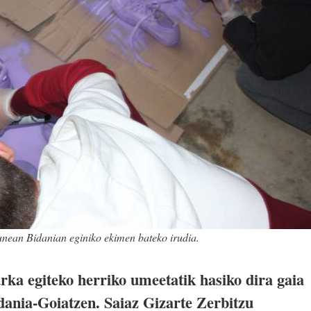
unean Bidanian eginiko ekimen bateko irudia.
rka egiteko herriko umeetatik hasiko dira gaia
dania-Goiatzen. Saiaz Gizarte Zerbitzu