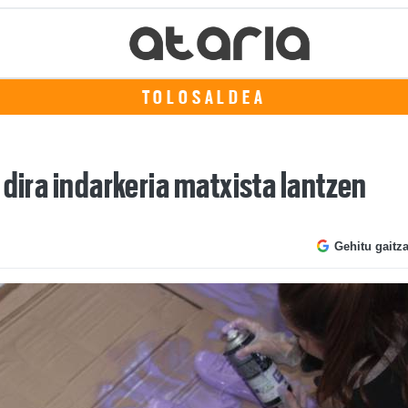
TOLOSALDEA
 dira indarkeria matxista lantzen
Gehitu gaitz