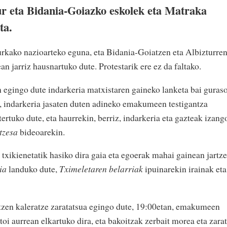
r eta Bidania-Goiazko eskolek eta Matraka
ta.
rkako nazioarteko eguna, eta Bidania-Goiatzen eta Albizturre
an jarriz hausnartuko dute. Protestarik ere ez da faltako.
n egingo dute indarkeria matxistaren gaineko lanketa bai guras
n, indarkeria jasaten duten adineko emakumeen testigantza
ertuko dute, eta haurrekin, berriz, indarkeria eta gazteak izang
tzesa
bideoarekin.
txikienetatik hasiko dira gaia eta egoerak mahai gainean jartze
zia
landuko dute,
Tximeletaren belarriak
ipuinarekin irainak eta
tzen kaleratze zaratatsua egingo dute, 19:00etan, emakumeen
toi aurrean elkartuko dira, eta bakoitzak zerbait morea eta zara