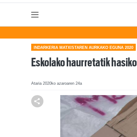
INDARKERIA MATXISTAREN AURKAKO EGUNA 2020
Eskolako haurretatik hasiko
Ataria
2020ko azaroaren 24a