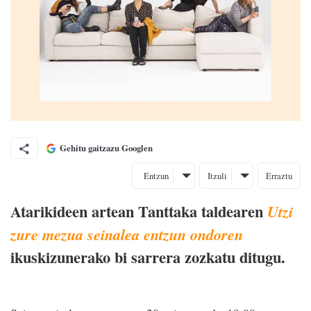
Gehitu gaitzazu Googlen
Entzun
Itzuli
Erraztu
Atarikideen artean Tanttaka taldearen
Utzi
zure mezua seinalea entzun ondoren
ikuskizunerako bi sarrera zozkatu ditugu.