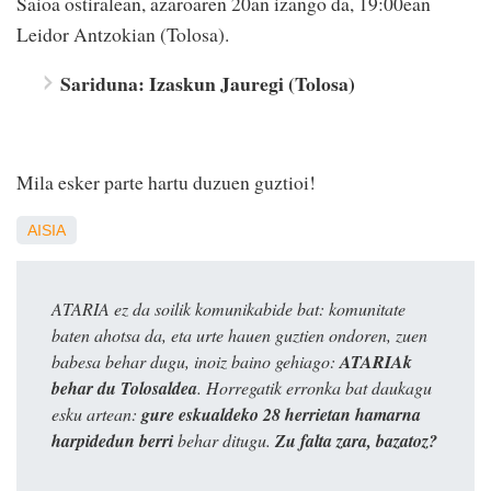
Saioa ostiralean, azaroaren 20an izango da, 19:00ean
Leidor Antzokian (Tolosa).
Sariduna: Izaskun Jauregi (Tolosa)
Mila esker parte hartu duzuen guztioi!
AISIA
ATARIA ez da soilik komunikabide bat: komunitate
baten ahotsa da, eta urte hauen guztien ondoren, zuen
babesa behar dugu, inoiz baino gehiago:
ATARIAk
behar du Tolosaldea
. Horregatik erronka bat daukagu
esku artean:
gure eskualdeko 28 herrietan hamarna
harpidedun berri
behar ditugu.
Zu falta zara, bazatoz?