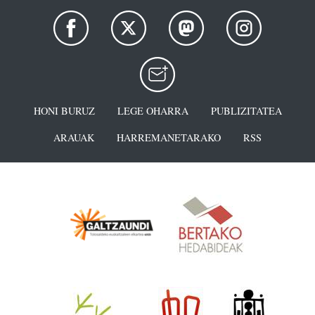
HONI BURUZ
LEGE OHARRA
PUBLIZITATEA
ARAUAK
HARREMANETARAKO
RSS