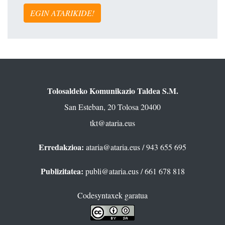
EGIN ATARIKIDE!
Tolosaldeko Komunikazio Taldea S.M.
San Esteban, 20 Tolosa 20400
tkt@ataria.eus
Erredakzioa:
ataria@ataria.eus
/ 943 655 695
Publizitatea:
publi@ataria.eus
/ 661 678 818
Codesyntaxek garatua