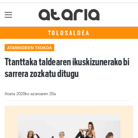
TOLOSALDEA
ATARIKIDEEN TXOKOA
Ttanttaka taldearen ikuskizunerako bi
sarrera zozkatu ditugu
Ataria
2020ko azaroaren 20a