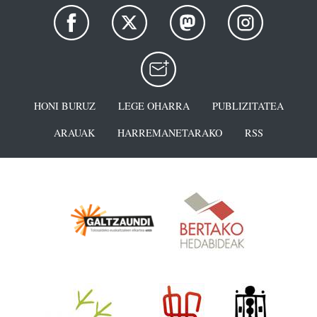
HONI BURUZ
LEGE OHARRA
PUBLIZITATEA
ARAUAK
HARREMANETARAKO
RSS