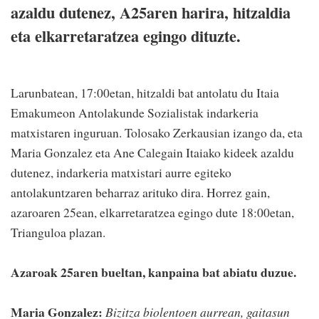
azaldu dutenez, A25aren harira, hitzaldia
eta elkarretaratzea egingo dituzte.
Larunbatean, 17:00etan, hitzaldi bat antolatu du Itaia
Emakumeon Antolakunde Sozialistak indarkeria
matxistaren inguruan. Tolosako Zerkausian izango da, eta
Maria Gonzalez eta Ane Calegain Itaiako kideek azaldu
dutenez, indarkeria matxistari aurre egiteko
antolakuntzaren beharraz arituko dira. Horrez gain,
azaroaren 25ean, elkarretaratzea egingo dute 18:00etan,
Trianguloa plazan.
Azaroak 25aren bueltan, kanpaina bat abiatu duzue.
Maria Gonzalez:
Bizitza biolentoen aurrean, gaitasun