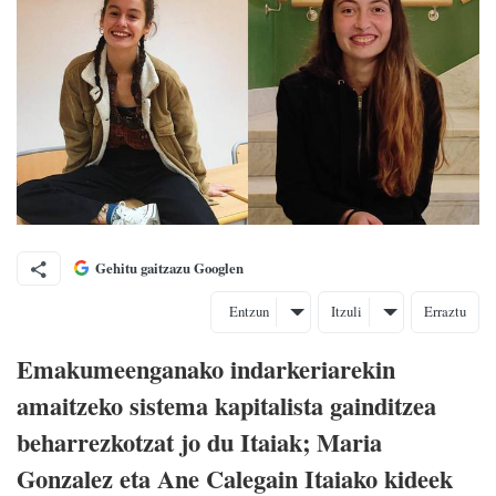
Gehitu gaitzazu Googlen
Entzun
Itzuli
Erraztu
Emakumeenganako indarkeriarekin
amaitzeko sistema kapitalista gainditzea
beharrezkotzat jo du Itaiak; Maria
Gonzalez eta Ane Calegain Itaiako kideek