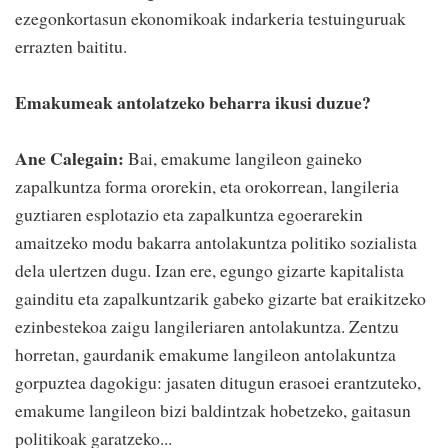
ezegonkortasun ekonomikoak indarkeria testuinguruak
errazten baititu.
Emakumeak antolatzeko beharra ikusi duzue?
Ane Calegain:
Bai, emakume langileon gaineko
zapalkuntza forma ororekin, eta orokorrean, langileria
guztiaren esplotazio eta zapalkuntza egoerarekin
amaitzeko modu bakarra antolakuntza politiko sozialista
dela ulertzen dugu. Izan ere, egungo gizarte kapitalista
gainditu eta zapalkuntzarik gabeko gizarte bat eraikitzeko
ezinbestekoa zaigu langileriaren antolakuntza. Zentzu
horretan, gaurdanik emakume langileon antolakuntza
gorpuztea dagokigu: jasaten ditugun erasoei erantzuteko,
emakume langileon bizi baldintzak hobetzeko, gaitasun
politikoak garatzeko...