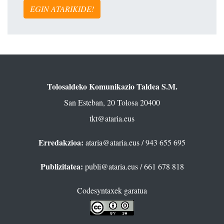
EGIN ATARIKIDE!
Tolosaldeko Komunikazio Taldea S.M.
San Esteban, 20 Tolosa 20400
tkt@ataria.eus
Erredakzioa:
ataria@ataria.eus
/ 943 655 695
Publizitatea:
publi@ataria.eus
/ 661 678 818
Codesyntaxek garatua