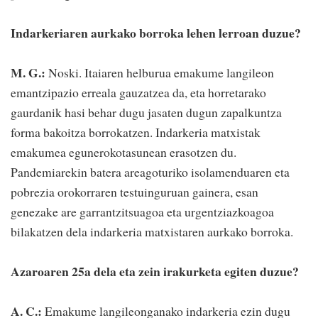
Indarkeriaren aurkako borroka lehen lerroan duzue?
M. G.:
Noski. Itaiaren helburua emakume langileon
emantzipazio erreala gauzatzea da, eta horretarako
gaurdanik hasi behar dugu jasaten dugun zapalkuntza
forma bakoitza borrokatzen. Indarkeria matxistak
emakumea egunerokotasunean erasotzen du.
Pandemiarekin batera areagoturiko isolamenduaren eta
pobrezia orokorraren testuinguruan gainera, esan
genezake are garrantzitsuagoa eta urgentziazkoagoa
bilakatzen dela indarkeria matxistaren aurkako borroka.
Azaroaren 25a dela eta zein irakurketa egiten duzue?
A. C.:
Emakume langileonganako indarkeria ezin dugu