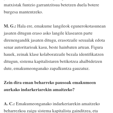
matxistak funtzio garrantzitsua betetzen duela botere
burgesa mantentzeko.
M. G.:
Hala ere, emakume langileok egunerokotasunean
jasaten ditugun eraso asko langile klasearen parte
direnengandik jasaten ditugu, erasotzaile sexualak edota
senar autoritarioak kasu, beste hainbaten artean. Figura
hauek, zeinak klase kolaboratzaile bezala identifikatzen
ditugun, sistema kapitalistaren betikotzea ahalbidetzen
dute, emakumeonganako zapalkuntza gauzatuz.
Zein dira eman beharreko pausoak emakumeen
aurkako indarkeriarekin amaitzeko?
A. C.:
Emakumeonganako indarkeriarekin amaitzeko
beharrezkoa zaigu sistema kapitalista gainditzea, eta