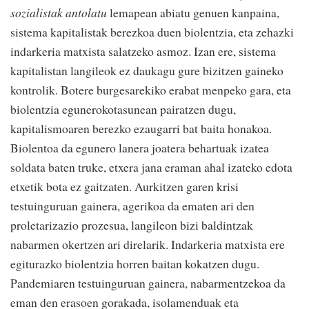
sozialistak antolatu
lemapean abiatu genuen kanpaina,
sistema kapitalistak berezkoa duen biolentzia, eta zehazki
indarkeria matxista salatzeko asmoz. Izan ere, sistema
kapitalistan langileok ez daukagu gure bizitzen gaineko
kontrolik. Botere burgesarekiko erabat menpeko gara, eta
biolentzia egunerokotasunean pairatzen dugu,
kapitalismoaren berezko ezaugarri bat baita honakoa.
Biolentoa da egunero lanera joatera behartuak izatea
soldata baten truke, etxera jana eraman ahal izateko edota
etxetik bota ez gaitzaten. Aurkitzen garen krisi
testuinguruan gainera, agerikoa da ematen ari den
proletarizazio prozesua, langileon bizi baldintzak
nabarmen okertzen ari direlarik. Indarkeria matxista ere
egiturazko biolentzia horren baitan kokatzen dugu.
Pandemiaren testuinguruan gainera, nabarmentzekoa da
eman den erasoen gorakada, isolamenduak eta