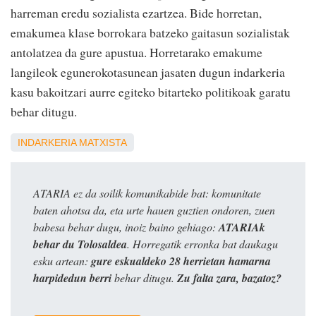
harreman eredu sozialista ezartzea. Bide horretan,
emakumea klase borrokara batzeko gaitasun sozialistak
antolatzea da gure apustua. Horretarako emakume
langileok egunerokotasunean jasaten dugun indarkeria
kasu bakoitzari aurre egiteko bitarteko politikoak garatu
behar ditugu.
INDARKERIA MATXISTA
ATARIA ez da soilik komunikabide bat: komunitate
baten ahotsa da, eta urte hauen guztien ondoren, zuen
babesa behar dugu, inoiz baino gehiago:
ATARIAk
behar du Tolosaldea
. Horregatik erronka bat daukagu
esku artean:
gure eskualdeko 28 herrietan hamarna
harpidedun berri
behar ditugu.
Zu falta zara, bazatoz?