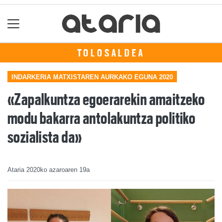
TOLOSALDEA
INDARKERIA MATXISTAREN AURKAKO EGUNA 2020
«Zapalkuntza egoerarekin amaitzeko
modu bakarra antolakuntza politiko
sozialista da»
Ataria
2020ko azaroaren 19a