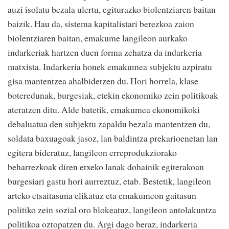
auzi isolatu bezala ulertu, egiturazko biolentziaren baitan
baizik. Hau da, sistema kapitalistari berezkoa zaion
biolentziaren baitan, emakume langileon aurkako
indarkeriak hartzen duen forma zehatza da indarkeria
matxista. Indarkeria honek emakumea subjektu azpiratu
gisa mantentzea ahalbidetzen du. Hori horrela, klase
boteredunak, burgesiak, etekin ekonomiko zein politikoak
ateratzen ditu. Alde batetik, emakumea ekonomikoki
debaluatua den subjektu zapaldu bezala mantentzen du,
soldata baxuagoak jasoz, lan baldintza prekarioenetan lan
egitera bideratuz, langileon erreprodukziorako
beharrezkoak diren etxeko lanak dohainik egiterakoan
burgesiari gastu hori aurreztuz, etab. Bestetik, langileon
arteko etsaitasuna elikatuz eta emakumeon gaitasun
politiko zein sozial oro blokeatuz, langileon antolakuntza
politikoa oztopatzen du. Argi dago beraz, indarkeria