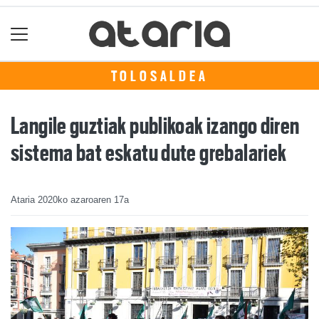
TOLOSALDEA
Langile guztiak publikoak izango diren
sistema bat eskatu dute grebalariek
Ataria
2020ko azaroaren 17a