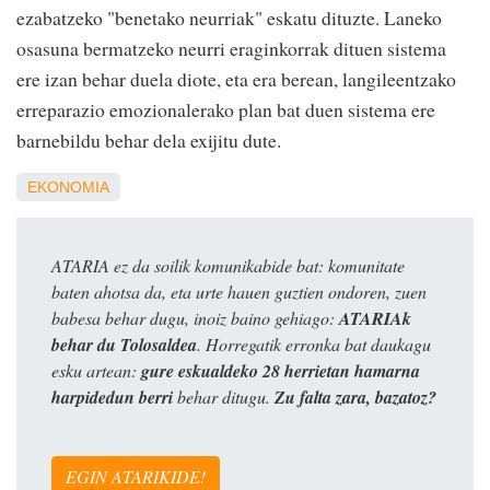
ezabatzeko "benetako neurriak" eskatu dituzte. Laneko
osasuna bermatzeko neurri eraginkorrak dituen sistema
ere izan behar duela diote, eta era berean, langileentzako
erreparazio emozionalerako plan bat duen sistema ere
barnebildu behar dela exijitu dute.
EKONOMIA
ATARIA ez da soilik komunikabide bat: komunitate
baten ahotsa da, eta urte hauen guztien ondoren, zuen
babesa behar dugu, inoiz baino gehiago:
ATARIAk
behar du Tolosaldea
. Horregatik erronka bat daukagu
esku artean:
gure eskualdeko 28 herrietan hamarna
harpidedun berri
behar ditugu.
Zu falta zara, bazatoz?
EGIN ATARIKIDE!