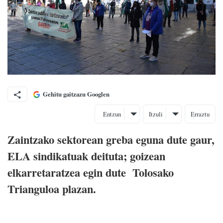
Gehitu gaitzazu Googlen
Entzun
Itzuli
Erraztu
Zaintzako sektorean greba eguna dute gaur,
ELA sindikatuak deituta; goizean
elkarretaratzea egin dute Tolosako
Trianguloa plazan.