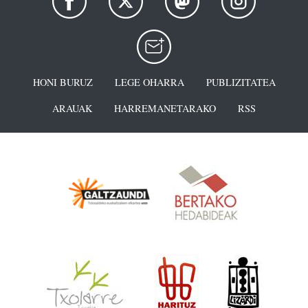
HONI BURUZ
LEGE OHARRA
PUBLIZITATEA
ARAUAK
HARREMANETARAKO
RSS