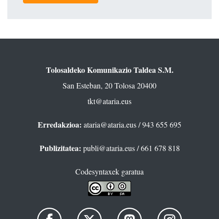
Tolosaldeko Komunikazio Taldea S.M.
San Esteban, 20 Tolosa 20400
tkt@ataria.eus
Erredakzioa:
ataria@ataria.eus
/ 943 655 695
Publizitatea:
publi@ataria.eus
/ 661 678 818
Codesyntaxek garatua