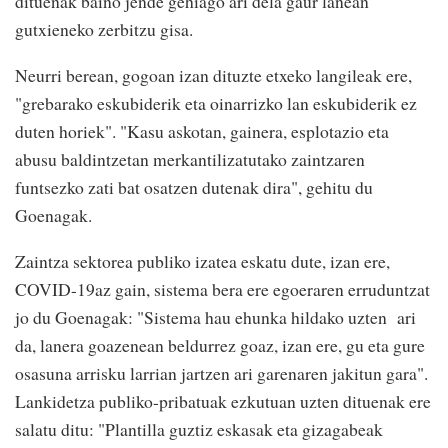
dituenak baino jende gehiago ari dela gaur lanean
gutxieneko zerbitzu gisa.
Neurri berean, gogoan izan dituzte etxeko langileak ere,
"grebarako eskubiderik eta oinarrizko lan eskubiderik ez
duten horiek". "Kasu askotan, gainera, esplotazio eta
abusu baldintzetan merkantilizatutako zaintzaren
funtsezko zati bat osatzen dutenak dira", gehitu du
Goenagak.
Zaintza sektorea publiko izatea eskatu dute, izan ere,
COVID-19az gain, sistema bera ere egoeraren erruduntzat
jo du Goenagak: "Sistema hau ehunka hildako uzten ari
da, lanera goazenean beldurrez goaz, izan ere, gu eta gure
osasuna arrisku larrian jartzen ari garenaren jakitun gara".
Lankidetza publiko-pribatuak ezkutuan uzten dituenak ere
salatu ditu: "Plantilla guztiz eskasak eta gizagabeak