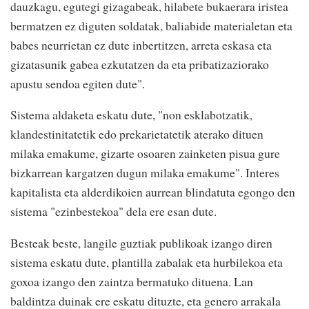
dauzkagu, egutegi gizagabeak, hilabete bukaerara iristea
bermatzen ez diguten soldatak, baliabide materialetan eta
babes neurrietan ez dute inbertitzen, arreta eskasa eta
gizatasunik gabea ezkutatzen da eta pribatizaziorako
apustu sendoa egiten dute".
Sistema aldaketa eskatu dute, "non esklabotzatik,
klandestinitatetik edo prekarietatetik aterako dituen
milaka emakume, gizarte osoaren zainketen pisua gure
bizkarrean kargatzen dugun milaka emakume". Interes
kapitalista eta alderdikoien aurrean blindatuta egongo den
sistema "ezinbestekoa" dela ere esan dute.
Besteak beste, langile guztiak publikoak izango diren
sistema eskatu dute, plantilla zabalak eta hurbilekoa eta
goxoa izango den zaintza bermatuko dituena. Lan
baldintza duinak ere eskatu dituzte, eta genero arrakala