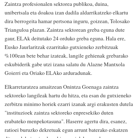
Zaintza profesionalen sektorea publikoa, duina,
unibertsala eta doakoa izan dadila aldarrikatzeko elkartu
dira berrogeita hamar pertsona inguru, goizean, Tolosako
Trianguloa plazan. Zaintza sektorean greba eguna dute
gaur, ELAk deitutako 24 orduko greba eguna. Hala ere,
Eusko Jaurlaritzak ezarritako gutxieneko zerbitzuak
%100ean bete behar izateak, langile gehienak grebarako
eskubiderik gabe utzi izana salatu du Alazne Mantxola
Goierri eta Oriako ELAko arduradunak.
Elkarretaratzea amaitzean Onintza Goenaga zaintza
sektoreko langileak hartu du hitza, eta esan du gutxieneko
zerbitzu minimo horiek ezarri izanak argi erakusten dutela
"instituzioek zaintza sektoreko enpresekiko duten
erabateko menpekotasuna". Haserre agertu dira, esanez,
ratioei buruzko dekretuak egun arrunt baterako eskatzen