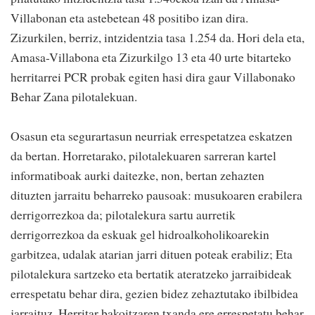
Villabonan eta astebetean 48 positibo izan dira.
Zizurkilen, berriz, intzidentzia tasa 1.254 da. Hori dela eta,
Amasa-Villabona eta Zizurkilgo 13 eta 40 urte bitarteko
herritarrei PCR probak egiten hasi dira gaur Villabonako
Behar Zana pilotalekuan.
Osasun eta segurartasun neurriak errespetatzea eskatzen
da bertan. Horretarako, pilotalekuaren sarreran kartel
informatiboak aurki daitezke, non, bertan zehazten
dituzten jarraitu beharreko pausoak: musukoaren erabilera
derrigorrezkoa da; pilotalekura sartu aurretik
derrigorrezkoa da eskuak gel hidroalkoholikoarekin
garbitzea, udalak atarian jarri dituen poteak erabiliz; Eta
pilotalekura sartzeko eta bertatik ateratzeko jarraibideak
errespetatu behar dira, gezien bidez zehaztutako ibilbidea
jarraituz. Herritar bakoitzaren txanda ere errespetatu behar