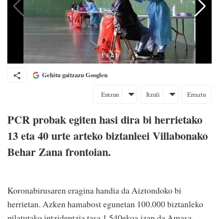
Gehitu gaitzazu Googlen
Entzun
Itzuli
Erraztu
PCR probak egiten hasi dira bi herrietako
13 eta 40 urte arteko biztanleei Villabonako
Behar Zana frontoian.
Koronabirusaren eragina handia da Aiztondoko bi
herrietan. Azken hamabost egunetan 100.000 biztanleko
pilatutako intzidentzia tasa 1.540ekoa izan da Amasa-