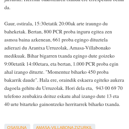
da.
Gaur, ostirala, 15:30etatik 20:00ak arte iraungo du
baheketak. Bertan, 800 PCR proba inguru egitea zen
asmoa baina azkenean, 661 proba egingo dituztela
adierazi du Arantxa Urruzolak, Amasa-Villabonako
medikuak. Bihar bigarren txanda egingo dute goizeko
9:00etatik 14:00etara, eta bertan, 1.000 PCR proba egin
ahal izango dituzte. "Momentuz biharko 450 proba
bakarrik daude". Hala ere, oraindik eskaera egiteko aukera
dagoela gehitu du Urruzolak. Hori dela eta, 943 00 69 70
telefono zenbakira deituz eskatu ahal izango dute 13 eta
40 urte bitarteko gainontzeko herritarrek biharko txanda.
OSASUNA
AMASA-VILLABONA
ZIZURKIL