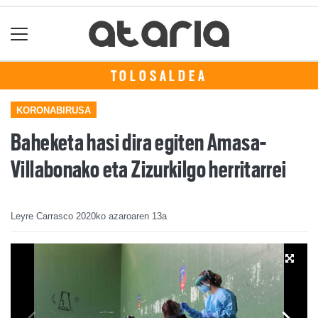
TOLOSALDEA
KORONABIRUSA
Baheketa hasi dira egiten Amasa-
Villabonako eta Zizurkilgo herritarrei
Leyre Carrasco
2020ko azaroaren 13a