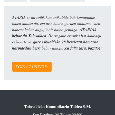
ATARIA ez da soilik komunikabide bat: komunitate
baten ahotsa da, eta urte hauen guztien ondoren, zuen
babesa behar dugu, inoiz baino gehiago:
ATARIAk
behar du Tolosaldea
. Horregatik erronka bat daukagu
esku artean:
gure eskualdeko 28 herrietan hamarna
harpidedun berri
behar ditugu.
Zu falta zara, bazatoz?
EGIN ATARIKIDE!
Tolosaldeko Komunikazio Taldea S.M.
San Esteban, 20 Tolosa 20400