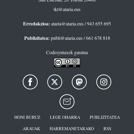
tkt@ataria.eus
Erredakzioa:
ataria@ataria.eus
/ 943 655 695
Publizitatea:
publi@ataria.eus
/ 661 678 818
Codesyntaxek garatua
HONI BURUZ
LEGE OHARRA
PUBLIZITATEA
ARAUAK
HARREMANETARAKO
RSS