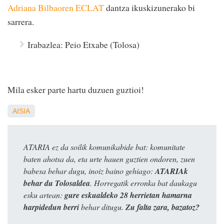
Adriana Bilbaoren ECLAT
dantza ikuskizunerako bi
sarrera.
Irabazlea: Peio Etxabe (Tolosa)
Mila esker parte hartu duzuen guztioi!
AISIA
ATARIA ez da soilik komunikabide bat: komunitate
baten ahotsa da, eta urte hauen guztien ondoren, zuen
babesa behar dugu, inoiz baino gehiago:
ATARIAk
behar du Tolosaldea
. Horregatik erronka bat daukagu
esku artean:
gure eskualdeko 28 herrietan hamarna
harpidedun berri
behar ditugu.
Zu falta zara, bazatoz?