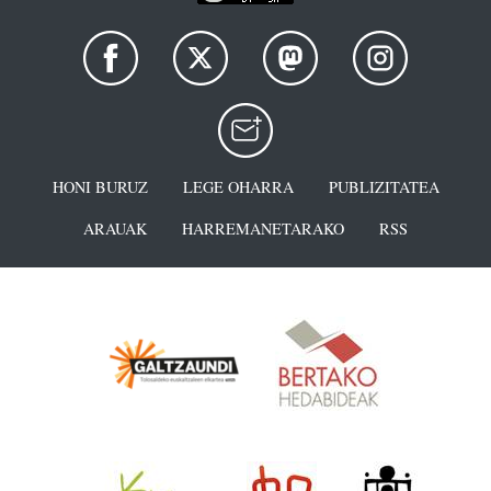
HONI BURUZ
LEGE OHARRA
PUBLIZITATEA
ARAUAK
HARREMANETARAKO
RSS