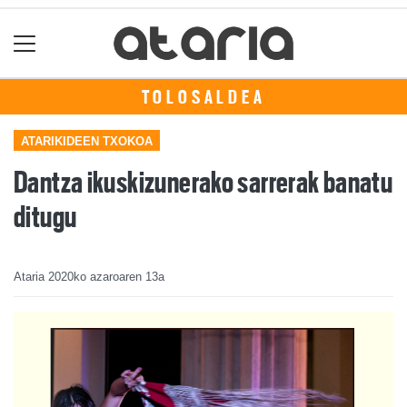
TOLOSALDEA
ATARIKIDEEN TXOKOA
Dantza ikuskizunerako sarrerak banatu
ditugu
Ataria
2020ko azaroaren 13a