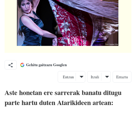
Gehitu gaitzazu Googlen
Entzun
Itzuli
Erraztu
Aste honetan ere sarrerak banatu ditugu
parte hartu duten Atarikideen artean: