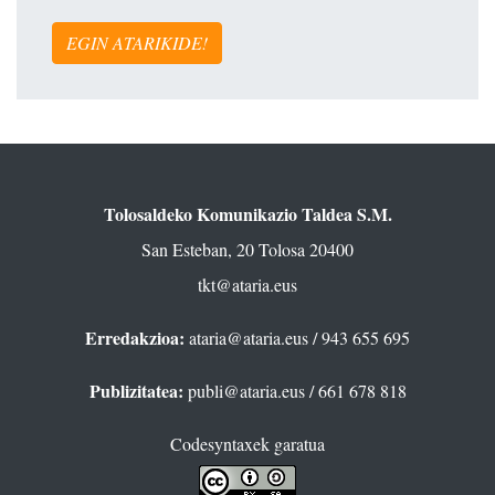
EGIN ATARIKIDE!
Tolosaldeko Komunikazio Taldea S.M.
San Esteban, 20 Tolosa 20400
tkt@ataria.eus
Erredakzioa:
ataria@ataria.eus
/ 943 655 695
Publizitatea:
publi@ataria.eus
/ 661 678 818
Codesyntaxek garatua