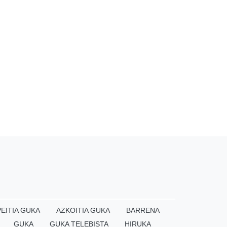
EITIA GUKA
AZKOITIA GUKA
BARRENA
GUKA
GUKA TELEBISTA
HIRUKA