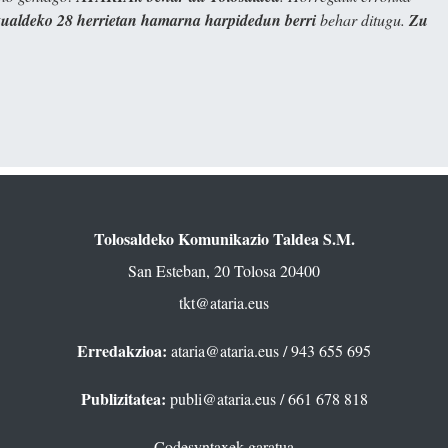
kualdeko 28 herrietan hamarna harpidedun berri
behar ditugu.
Zu
Tolosaldeko Komunikazio Taldea S.M.
San Esteban, 20 Tolosa 20400
tkt@ataria.eus
Erredakzioa:
ataria@ataria.eus
/ 943 655 695
Publizitatea:
publi@ataria.eus
/ 661 678 818
Codesyntaxek garatua