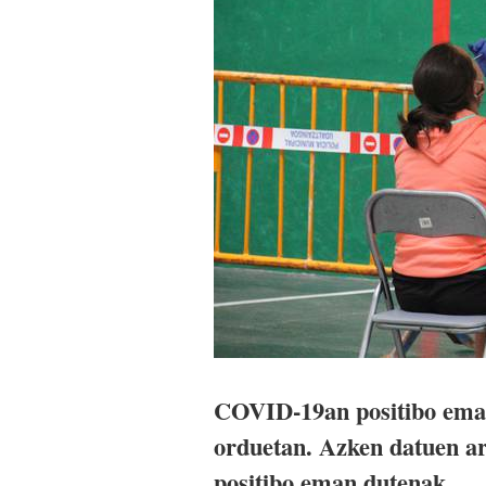
COVID-19an positibo eman
orduetan. Azken datuen ar
positibo eman dutenak.