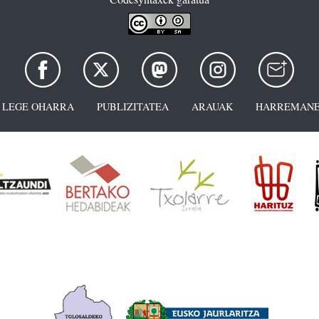
LEGE OHARRA
PUBLIZITATEA
ARAUAK
HARREMANE