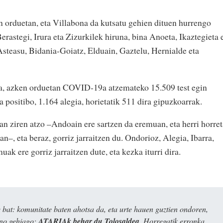
n orduetan, eta Villabona da kutsatu gehien dituen hurrengo
 Berastegi, Irura eta Zizurkilek hiruna, bina Anoeta, Ikaztegieta 
Asteasu, Bidania-Goiatz, Elduain, Gaztelu, Hernialde eta
ra, azken orduetan COVID-19a atzemateko 15.509 test egin
ra positibo, 1.164 alegia, horietatik 511 dira gipuzkoarrak.
n ziren atzo –Andoain ere sartzen da eremuan, eta herri horre
n–, eta beraz, gorriz jarraitzen du. Ondorioz, Alegia, Ibarra,
ak ere gorriz jarraitzen dute, eta kezka iturri dira.
bat: komunitate baten ahotsa da, eta urte hauen guztien ondoren,
ino gehiago:
ATARIAk behar du Tolosaldea
. Horregatik erronka