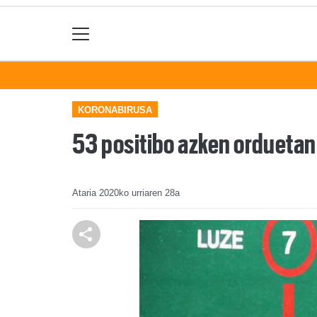
KORONABIRUSA
53 positibo azken orduetan
Ataria
2020ko urriaren 28a