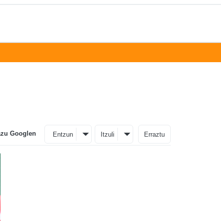
azu Googlen
Entzun
Itzuli
Erraztu