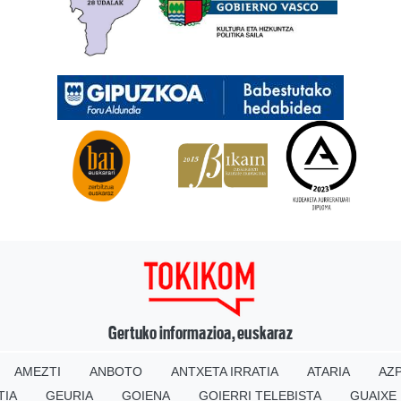
Gertuko informazioa, euskaraz
AMEZTI
ANBOTO
ANTXETA IRRATIA
ATARIA
AZP
TIA
GEURIA
GOIENA
GOIERRI TELEBISTA
GUAIXE