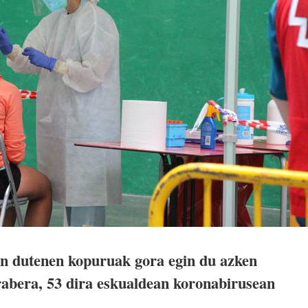
 dutenen kopuruak gora egin du azken
abera, 53 dira eskualdean koronabirusean