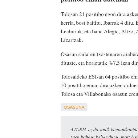
Tolosan 21 positibo egon dira azke
herria, bost baititu. Ibarrak 4 ditu,
Leaburuk, eta bana Alegia, Altzo, 
Lizartzak.
Osasun sailaren txostenaren arabe
dituzte, eta horietatik %7,5 izan di
Tolosaldeko ESI-an 64 positibo ema
10 positibo eman dira azken ordueta
Tolosa eta Villabonako osasun eremu
OSASUNA
ATARIA ez da soilik komunikabide 
zuen babesa behar dugu, inoiz ba