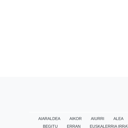
AIARALDEA
AIKOR
AIURRI
ALEA
BEGITU
ERRAN
EUSKALERRIA IRRA