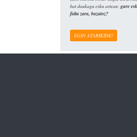
bat daukagu esku artean:
gure es
falta zara, bazatoz?
EGIN ATARIKIDE!