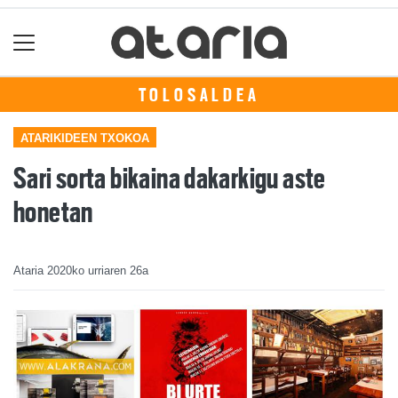
TOLOSALDEA
ATARIKIDEEN TXOKOA
Sari sorta bikaina dakarkigu aste
honetan
Ataria
2020ko urriaren 26a