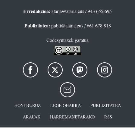
Erredakzioa:
ataria@ataria.eus
/ 943 655 695
Publizitatea:
publi@ataria.eus
/ 661 678 818
Codesyntaxek garatua
HONI BURUZ
LEGE OHARRA
PUBLIZITATEA
ARAUAK
HARREMANETARAKO
RSS