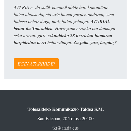
ATARIA ez da soilik komunikabide bat: komunitate
baten ahotsa da, eta urte hauen guztien ondoren, zuen
babesa behar dugu, inoiz baino gehiago:
ATARIAk
behar du Tolosaldea
. Horregatik erronka bat daukagu
esku artean:
gure eskualdeko 28 herrietan hamarna
harpidedun berri
behar ditugu.
Zu falta zara, bazatoz?
EGIN ATARIKIDE!
Tolosaldeko Komunikazio Taldea S.M.
San Esteban, 20 Tolosa 20400
tkt@ataria.eus