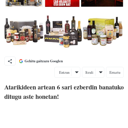
Gehitu gaitzazu Googlen
Entzun
Itzuli
Erraztu
Atarikideen artean 6 sari ezberdin banatuko
ditugu aste honetan!