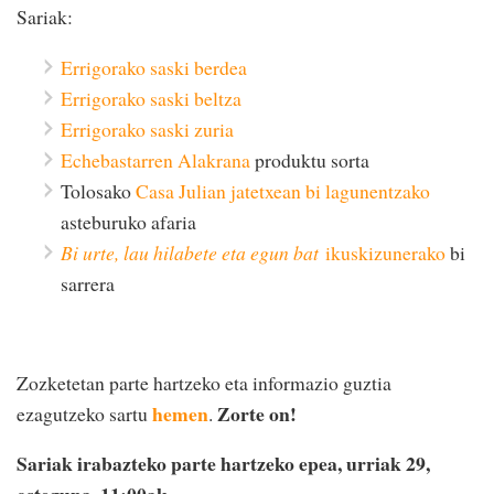
Sariak:
Errigorako saski berdea
Errigorako saski beltza
Errigorako saski zuria
Echebastarren Alakrana
produktu sorta
Tolosako
Casa Julian jatetxean bi
lagunentzako
asteburuko afaria
Bi urte, lau hilabete eta egun bat
ikuskizunerako
bi
sarrera
Zozketetan parte hartzeko eta informazio guztia
hemen
Zorte on!
ezagutzeko sartu
.
Sariak irabazteko parte hartzeko epea, urriak 29,