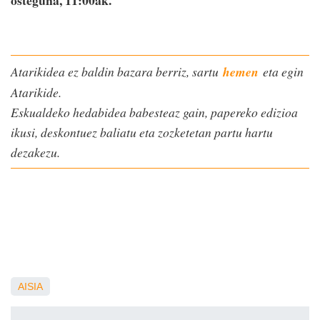
osteguna, 11:00ak.
Atarikidea ez baldin bazara berriz, sartu
hemen
eta egin
Atarikide.
Eskualdeko hedabidea babesteaz gain, papereko edizioa
ikusi, deskontuez baliatu eta zozketetan partu hartu
dezakezu.
AISIA