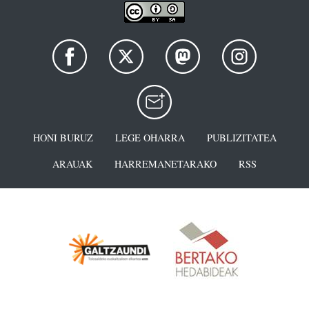
HONI BURUZ
LEGE OHARRA
PUBLIZITATEA
ARAUAK
HARREMANETARAKO
RSS