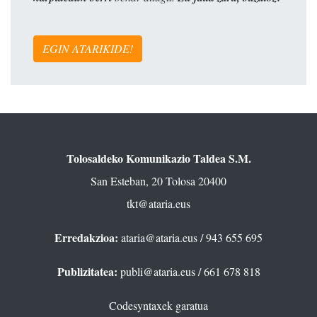
EGIN ATARIKIDE!
Tolosaldeko Komunikazio Taldea S.M.
San Esteban, 20 Tolosa 20400
tkt@ataria.eus
Erredakzioa:
ataria@ataria.eus
/ 943 655 695
Publizitatea:
publi@ataria.eus
/ 661 678 818
Codesyntaxek garatua