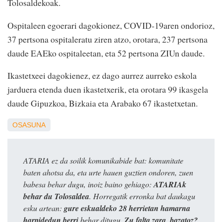
Tolosaldekoak.
Ospitaleen egoerari dagokionez, COVID-19aren ondorioz,
37 pertsona ospitaleratu ziren atzo, orotara, 237 pertsona
daude EAEko ospitaleetan, eta 52 pertsona ZIUn daude.
Ikastetxeei dagokienez, ez dago aurrez aurreko eskola
jarduera etenda duen ikastetxerik, eta orotara 99 ikasgela
daude Gipuzkoa, Bizkaia eta Arabako 67 ikastetxetan.
OSASUNA
ATARIA ez da soilik komunikabide bat: komunitate
baten ahotsa da, eta urte hauen guztien ondoren, zuen
babesa behar dugu, inoiz baino gehiago:
ATARIAk
behar du Tolosaldea
. Horregatik erronka bat daukagu
esku artean:
gure eskualdeko 28 herrietan hamarna
harpidedun berri
behar ditugu.
Zu falta zara, bazatoz?