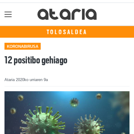
TOLOSALDEA
KORONABIRUSA
12 positibo gehiago
Ataria
2020ko urriaren 9a