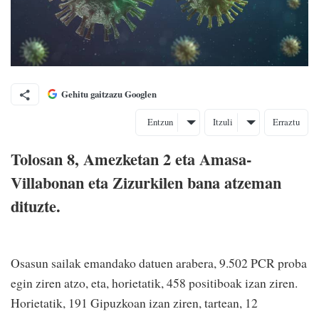
Gehitu gaitzazu Googlen
Entzun
Itzuli
Erraztu
Tolosan 8, Amezketan 2 eta Amasa-
Villabonan eta Zizurkilen bana atzeman
dituzte.
Osasun sailak emandako datuen arabera, 9.502 PCR proba
egin ziren atzo, eta, horietatik, 458 positiboak izan ziren.
Horietatik, 191 Gipuzkoan izan ziren, tartean, 12