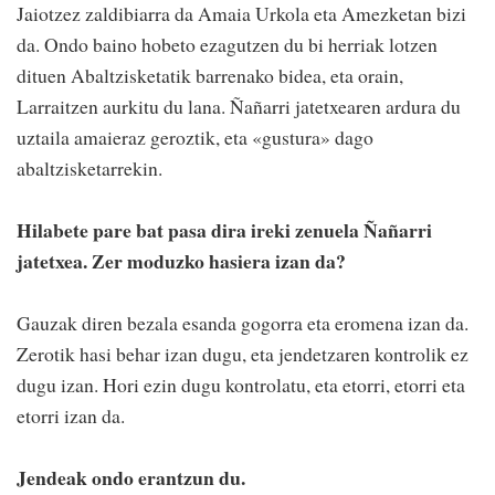
Jaiotzez zaldibiarra da Amaia Urkola eta Amezketan bizi
da. Ondo baino hobeto ezagutzen du bi herriak lotzen
dituen Abaltzisketatik barrenako bidea, eta orain,
Larraitzen aurkitu du lana. Ñañarri jatetxearen ardura du
uztaila amaieraz geroztik, eta «gustura» dago
abaltzisketarrekin.
Hilabete pare bat pasa dira ireki zenuela Ñañarri
jatetxea. Zer moduzko hasiera izan da?
Gauzak diren bezala esanda gogorra eta eromena izan da.
Zerotik hasi behar izan dugu, eta jendetzaren kontrolik ez
dugu izan. Hori ezin dugu kontrolatu, eta etorri, etorri eta
etorri izan da.
Jendeak ondo erantzun du.