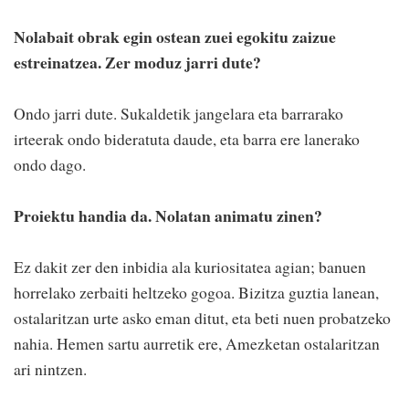
Nolabait obrak egin ostean zuei egokitu zaizue
estreinatzea. Zer moduz jarri dute?
Ondo jarri dute. Sukaldetik jangelara eta barrarako
irteerak ondo bideratuta daude, eta barra ere lanerako
ondo dago.
Proiektu handia da. Nolatan animatu zinen?
Ez dakit zer den inbidia ala kuriositatea agian; banuen
horrelako zerbaiti heltzeko gogoa. Bizitza guztia lanean,
ostalaritzan urte asko eman ditut, eta beti nuen probatzeko
nahia. Hemen sartu aurretik ere, Amezketan ostalaritzan
ari nintzen.