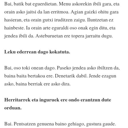
Bai, batik bat eguerdietan. Menu askorekin ibili gara, eta
orain asko jaitsi da lan erritmoa. Agian gaizki ohitu gara
hasieran, eta orain gutxi iruditzen zaigu. Iluntzetan ez
hainbeste. Ia orain arte eguraldi oso onak egin ditu, eta
jendea ibili da. Asteburuetan ere topera jarraitu dugu.
Leku ederrean dago kokatuta.
Bai, oso toki onean dago. Paseko jendea asko ibiltzen da,
baina baita bertakoa ere. Denetarik dabil. Jende ezagun
asko, baina berriak ere asko dira.
Herritarrek eta inguruek ere ondo erantzun dute
orduan.
Bai. Pentsatzen genuena baino gehiago, gustura gaude.