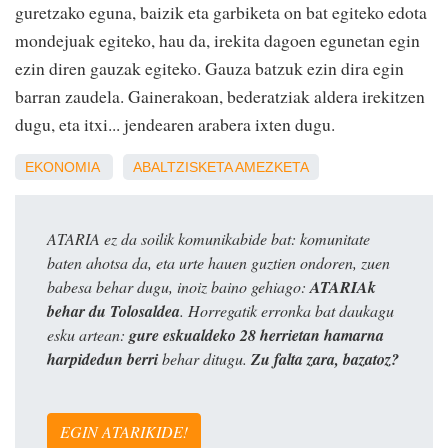
guretzako eguna, baizik eta garbiketa on bat egiteko edota
mondejuak egiteko, hau da, irekita dagoen egunetan egin
ezin diren gauzak egiteko. Gauza batzuk ezin dira egin
barran zaudela. Gainerakoan, bederatziak aldera irekitzen
dugu, eta itxi... jendearen arabera ixten dugu.
EKONOMIA
ABALTZISKETA
AMEZKETA
ATARIA ez da soilik komunikabide bat: komunitate
baten ahotsa da, eta urte hauen guztien ondoren, zuen
babesa behar dugu, inoiz baino gehiago:
ATARIAk
behar du Tolosaldea
. Horregatik erronka bat daukagu
esku artean:
gure eskualdeko 28 herrietan hamarna
harpidedun berri
behar ditugu.
Zu falta zara, bazatoz?
EGIN ATARIKIDE!