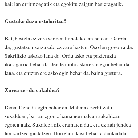
bai; lan erritmoagatik eta egokitu zaigun hasieragatik.
Gustuko duzu ostalaritza?
Bai, bestela ez zara sartzen honelako lan batean. Garbia
da, gustatzen zaizu edo ez zara hasten. Oso lan gogorra da.
Sakrifizio askoko lana da. Ordu asko eta pazientzia
ikaragarria behar da. Jende mota askorekin egin behar da
lana, eta entzun ere asko egin behar da, baina gustura.
Zurea zer da sukaldea?
Dena. Denetik egin behar da. Mahaiak zerbitzatu,
sukaldean, barran egon... baina normalean sukaldean
egoten naiz. Sukaldea nik eramaten dut, eta ez zait jendea
hor sartzea gustatzen. Horretan ikasi beharra daukadala