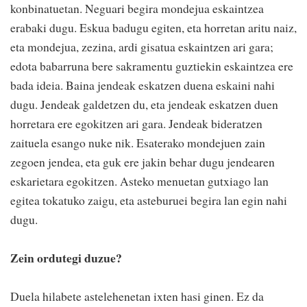
konbinatuetan. Neguari begira mondejua eskaintzea
erabaki dugu. Eskua badugu egiten, eta horretan aritu naiz,
eta mondejua, zezina, ardi gisatua eskaintzen ari gara;
edota babarruna bere sakramentu guztiekin eskaintzea ere
bada ideia. Baina jendeak eskatzen duena eskaini nahi
dugu. Jendeak galdetzen du, eta jendeak eskatzen duen
horretara ere egokitzen ari gara. Jendeak bideratzen
zaituela esango nuke nik. Esaterako mondejuen zain
zegoen jendea, eta guk ere jakin behar dugu jendearen
eskarietara egokitzen. Asteko menuetan gutxiago lan
egitea tokatuko zaigu, eta asteburuei begira lan egin nahi
dugu.
Zein ordutegi duzue?
Duela hilabete astelehenetan ixten hasi ginen. Ez da