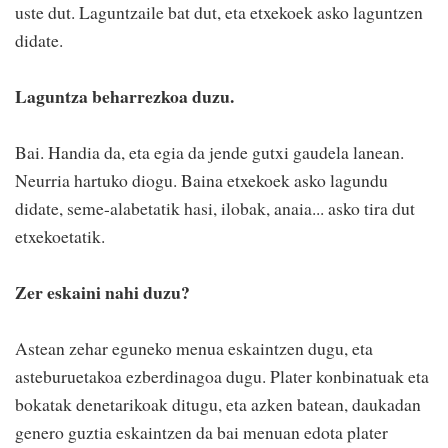
uste dut. Laguntzaile bat dut, eta etxekoek asko laguntzen
didate.
Laguntza beharrezkoa duzu.
Bai. Handia da, eta egia da jende gutxi gaudela lanean.
Neurria hartuko diogu. Baina etxekoek asko lagundu
didate, seme-alabetatik hasi, ilobak, anaia... asko tira dut
etxekoetatik.
Zer eskaini nahi duzu?
Astean zehar eguneko menua eskaintzen dugu, eta
asteburuetakoa ezberdinagoa dugu. Plater konbinatuak eta
bokatak denetarikoak ditugu, eta azken batean, daukadan
genero guztia eskaintzen da bai menuan edota plater