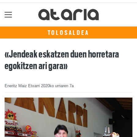
TOLOSALDEA
«Jendeak eskatzen duen horretara
egokitzen ari gara»
Eneritz Maiz Etxarri
2020ko urriaren 7a