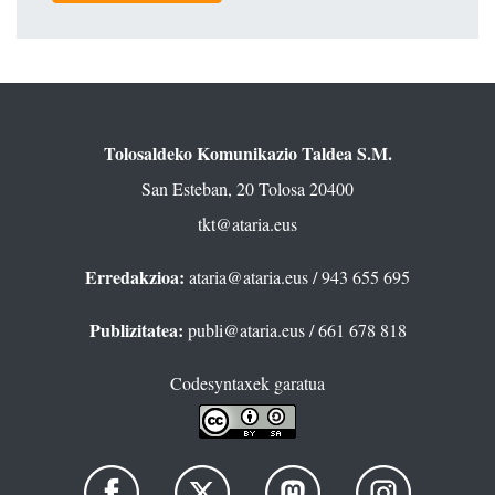
Tolosaldeko Komunikazio Taldea S.M.
San Esteban, 20 Tolosa 20400
tkt@ataria.eus
Erredakzioa:
ataria@ataria.eus
/ 943 655 695
Publizitatea:
publi@ataria.eus
/ 661 678 818
Codesyntaxek garatua