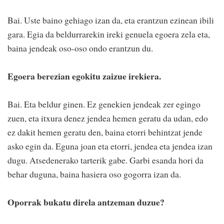
Bai. Uste baino gehiago izan da, eta erantzun ezinean ibili
gara. Egia da beldurrarekin ireki genuela egoera zela eta,
baina jendeak oso-oso ondo erantzun du.
Egoera berezian egokitu zaizue irekiera.
Bai. Eta beldur ginen. Ez genekien jendeak zer egingo
zuen, eta itxura denez jendea hemen geratu da udan, edo
ez dakit hemen geratu den, baina etorri behintzat jende
asko egin da. Eguna joan eta etorri, jendea eta jendea izan
dugu. Atsedenerako tarterik gabe. Garbi esanda hori da
behar duguna, baina hasiera oso gogorra izan da.
Oporrak bukatu direla antzeman duzue?