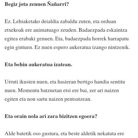
Begiz jota zenuen Ñañarri?
Ez. Lehiaketako deialdia zabaldu zuten, eta orduan
etxekoak ere animatuago zeuden. Badaezpada eskaintza
egitea erabaki genuen. Eta, badaezpada horrek harrapatu
egin gintuen. Ez nuen espero aukeratua izango nintzenik.
Eta behin aukeratua izatean.
Urruti ikusten nuen, eta hasieran bertigo handia sentitu
nuen. Momentu batzuetan etsi ere bai, zer ari naizen
egiten eta non sartu naizen pentsatzean.
Eta orain nola ari zara bizitzen egoera?
Alde batetik oso gustura, eta beste aldetik nekatuta ere