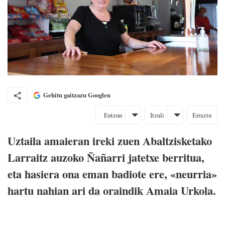
Gehitu gaitzazu Googlen
Entzun
Itzuli
Erraztu
Uztaila amaieran ireki zuen Abaltzisketako
Larraitz auzoko Ñañarri jatetxe berritua,
eta hasiera ona eman badiote ere, «neurria»
hartu nahian ari da oraindik Amaia Urkola.