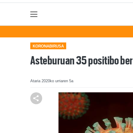
KORONABIRUSA
Asteburuan 35 positibo berr
Ataria
2020ko urriaren 5a