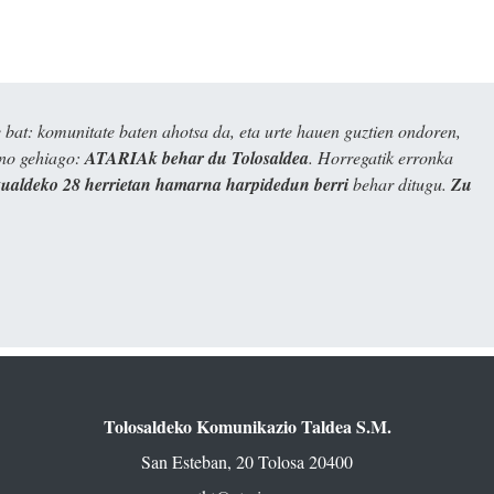
bat: komunitate baten ahotsa da, eta urte hauen guztien ondoren,
ino gehiago:
ATARIAk behar du Tolosaldea
. Horregatik erronka
kualdeko 28 herrietan hamarna harpidedun berri
behar ditugu.
Zu
Tolosaldeko Komunikazio Taldea S.M.
San Esteban, 20 Tolosa 20400