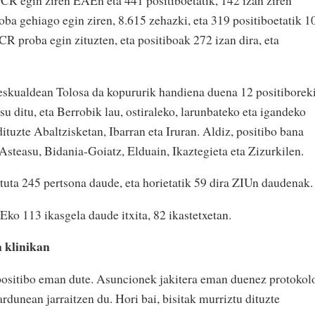
a gehiago egin ziren, 8.615 zehazki, eta 319 positiboetatik 1
R proba egin zituzten, eta positiboak 272 izan dira, eta
, eskualdean Tolosa da kopururik handiena duena 12 positiborek
 ditu, eta Berrobik lau, ostiraleko, larunbateko eta igandeko
ituzte Abaltzisketan, Ibarran eta Iruran. Aldiz, positibo bana
Asteasu, Bidania-Goiatz, Elduain, Ikaztegieta eta Zizurkilen.
atuta 245 pertsona daude, eta horietatik 59 dira ZIUn daudenak
ko 113 ikasgela daude itxita, 82 ikastetxetan.
 klinikan
ositibo eman dute. Asuncionek jakitera eman duenez protokol
ardunean jarraitzen du. Hori bai, bisitak murriztu dituzte