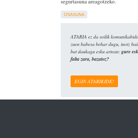
segurtasuna areagotzeko.
OSASUNA
ATARIA ez da soilik komunikabide 
zuen babesa behar dugu, inoiz ba
bat daukagu esku artean:
gure es
falta zara, bazatoz?
EGIN ATARIKIDE!