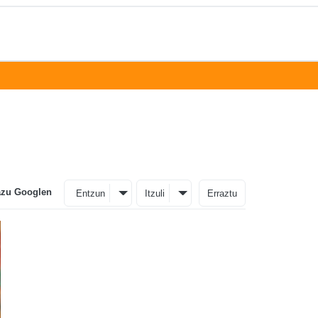
azu Googlen
Entzun
Itzuli
Erraztu