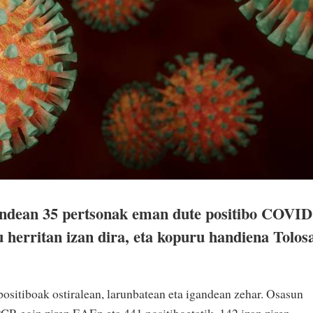
gandean 35 pertsonak eman dute positibo COVID
 herritan izan dira, eta kopuru handiena Tolos
positiboak ostiralean, larunbatean eta igandean zehar. Osasun
PCR egin ziren EAEn eta 441 positiboetatik, 142 izan ziren