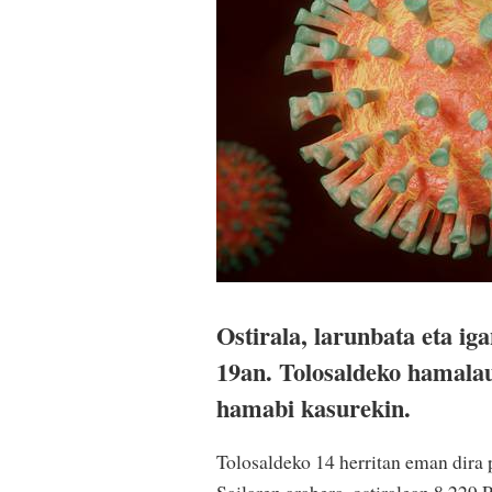
Ostirala, larunbata eta i
19an. Tolosaldeko hamalau
hamabi kasurekin.
Tolosaldeko 14 herritan eman dira 
Sailaren arabera, ostiralean 8.229 