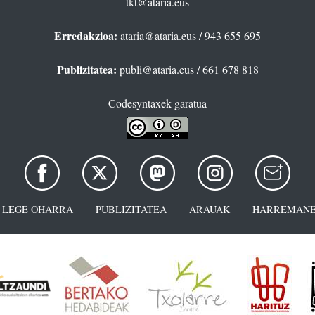
tkt@ataria.eus
Erredakzioa:
ataria@ataria.eus
/ 943 655 695
Publizitatea:
publi@ataria.eus
/ 661 678 818
Codesyntaxek garatua
LEGE OHARRA
PUBLIZITATEA
ARAUAK
HARREMANE