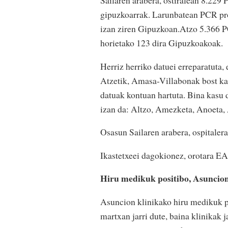
gipuzkoarrak. Larunbatean PCR prob
izan ziren Gipuzkoan.Atzo 5.366 PC
horietako 123 dira Gipuzkoakoak.
Herriz herriko datuei erreparatuta
Atzetik, Amasa-Villabonak bost kasu
datuak kontuan hartuta. Bina kasu d
izan da: Altzo, Amezketa, Anoeta, 
Osasun Sailaren arabera, ospitaler
Ikastetxeei dagokionez, orotara EAE
Hiru medikuk positibo, Asuncion
Asuncion klinikako hiru medikuk p
martxan jarri dute, baina klinikak j