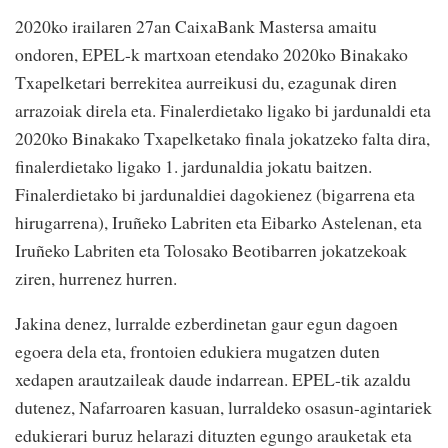
2020ko irailaren 27an CaixaBank Mastersa amaitu
ondoren, EPEL-k martxoan etendako 2020ko Binakako
Txapelketari berrekitea aurreikusi du, ezagunak diren
arrazoiak direla eta. Finalerdietako ligako bi jardunaldi eta
2020ko Binakako Txapelketako finala jokatzeko falta dira,
finalerdietako ligako 1. jardunaldia jokatu baitzen.
Finalerdietako bi jardunaldiei dagokienez (bigarrena eta
hirugarrena), Iruñeko Labriten eta Eibarko Astelenan, eta
Iruñeko Labriten eta Tolosako Beotibarren jokatzekoak
ziren, hurrenez hurren.
Jakina denez, lurralde ezberdinetan gaur egun dagoen
egoera dela eta, frontoien edukiera mugatzen duten
xedapen arautzaileak daude indarrean. EPEL-tik azaldu
dutenez, Nafarroaren kasuan, lurraldeko osasun-agintariek
edukierari buruz helarazi dituzten egungo arauketak eta