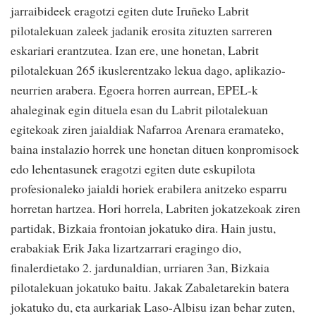
jarraibideek eragotzi egiten dute Iruñeko Labrit
pilotalekuan zaleek jadanik erosita zituzten sarreren
eskariari erantzutea. Izan ere, une honetan, Labrit
pilotalekuan 265 ikuslerentzako lekua dago, aplikazio-
neurrien arabera. Egoera horren aurrean, EPEL-k
ahaleginak egin dituela esan du Labrit pilotalekuan
egitekoak ziren jaialdiak Nafarroa Arenara eramateko,
baina instalazio horrek une honetan dituen konpromisoek
edo lehentasunek eragotzi egiten dute eskupilota
profesionaleko jaialdi horiek erabilera anitzeko esparru
horretan hartzea. Hori horrela, Labriten jokatzekoak ziren
partidak, Bizkaia frontoian jokatuko dira. Hain justu,
erabakiak Erik Jaka lizartzarrari eragingo dio,
finalerdietako 2. jardunaldian, urriaren 3an, Bizkaia
pilotalekuan jokatuko baitu. Jakak Zabaletarekin batera
jokatuko du, eta aurkariak Laso-Albisu izan behar zuten,