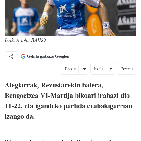
Iñaki Artola. BAIKO
Gehitu gaitzazu Googlen
Entzun
Itzuli
Erraztu
Alegiarrak, Rezustarekin batera,
Bengoetxea VI-Martija bikoari irabazi dio
11-22, eta igandeko partida erabakigarrian
izango da.