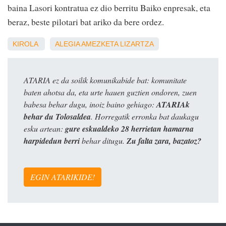
baina Lasori kontratua ez dio berritu Baiko enpresak, eta
beraz, beste pilotari bat ariko da bere ordez.
KIROLA
ALEGIA
AMEZKETA
LIZARTZA
ATARIA ez da soilik komunikabide bat: komunitate
baten ahotsa da, eta urte hauen guztien ondoren, zuen
babesa behar dugu, inoiz baino gehiago:
ATARIAk
behar du Tolosaldea
. Horregatik erronka bat daukagu
esku artean:
gure eskualdeko 28 herrietan hamarna
harpidedun berri
behar ditugu.
Zu falta zara, bazatoz?
EGIN ATARIKIDE!