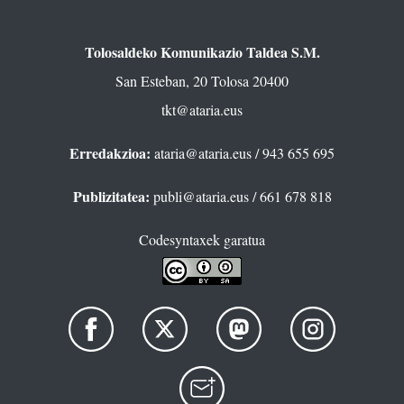
Tolosaldeko Komunikazio Taldea S.M.
San Esteban, 20 Tolosa 20400
tkt@ataria.eus
Erredakzioa:
ataria@ataria.eus
/ 943 655 695
Publizitatea:
publi@ataria.eus
/ 661 678 818
Codesyntaxek garatua