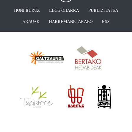
HONI BURUZ
LEGE OHARRA
PUBLIZITATEA
ARAUAK
HARREMANETARAKO
RSS