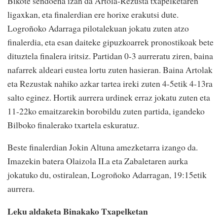
Bikote sendoena izan da Artola-Rezusta txapelketaren
ligaxkan, eta finalerdian ere horixe erakutsi dute.
Logroñoko Adarraga pilotalekuan jokatu zuten atzo
finalerdia, eta esan daiteke gipuzkoarrek pronostikoak bete
dituztela finalera iritsiz. Partidan 0-3 aurreratu ziren, baina
nafarrek aldeari eustea lortu zuten hasieran. Baina Artolak
eta Rezustak nahiko azkar tartea ireki zuten 4-5etik 4-13ra
salto eginez. Hortik aurrera urdinek erraz jokatu zuten eta
11-22ko emaitzarekin borobildu zuten partida, igandeko
Bilboko finalerako txartela eskuratuz.
Beste finalerdian Jokin Altuna amezketarra izango da.
Imazekin batera Olaizola II.a eta Zabaletaren aurka
jokatuko du, ostiralean, Logroñoko Adarragan, 19:15etik
aurrera.
Leku aldaketa Binakako Txapelketan