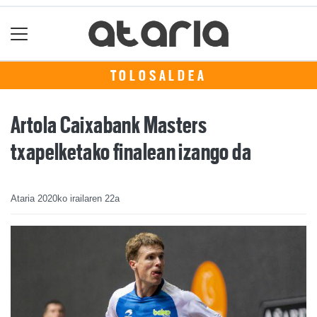
TOLOSALDEA
Artola Caixabank Masters
txapelketako finalean izango da
Ataria
2020ko irailaren 22a