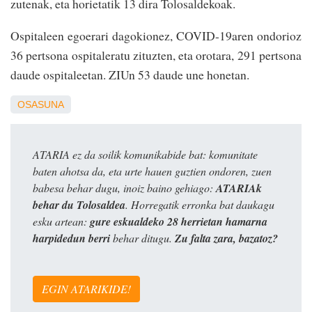
zutenak, eta horietatik 13 dira Tolosaldekoak.
Ospitaleen egoerari dagokionez, COVID-19aren ondorioz
36 pertsona ospitaleratu zituzten, eta orotara, 291 pertsona
daude ospitaleetan. ZIUn 53 daude une honetan.
OSASUNA
ATARIA ez da soilik komunikabide bat: komunitate
baten ahotsa da, eta urte hauen guztien ondoren, zuen
babesa behar dugu, inoiz baino gehiago:
ATARIAk
behar du Tolosaldea
. Horregatik erronka bat daukagu
esku artean:
gure eskualdeko 28 herrietan hamarna
harpidedun berri
behar ditugu.
Zu falta zara, bazatoz?
EGIN ATARIKIDE!