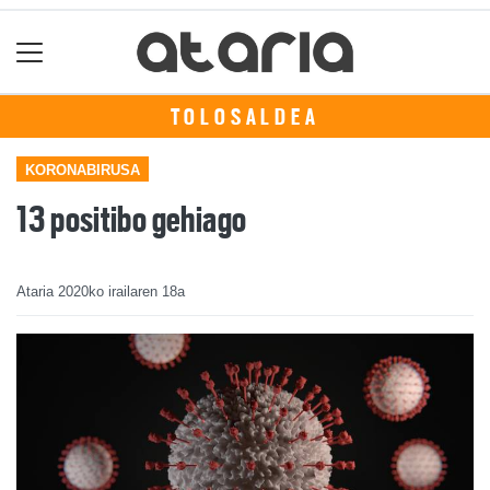
TOLOSALDEA
KORONABIRUSA
13 positibo gehiago
Ataria
2020ko irailaren 18a