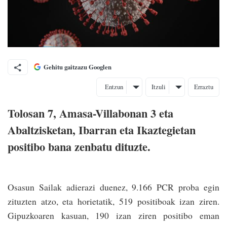
Gehitu gaitzazu Googlen
Entzun
Itzuli
Erraztu
Tolosan 7, Amasa-Villabonan 3 eta
Abaltzisketan, Ibarran eta Ikaztegietan
positibo bana zenbatu dituzte.
Osasun Sailak adierazi duenez, 9.166 PCR proba egin
zituzten atzo, eta horietatik, 519 positiboak izan ziren.
Gipuzkoaren kasuan, 190 izan ziren positibo eman