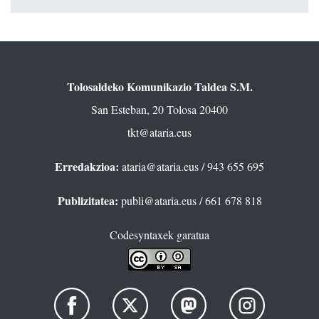
Tolosaldeko Komunikazio Taldea S.M.
San Esteban, 20 Tolosa 20400
tkt@ataria.eus
Erredakzioa:
ataria@ataria.eus
/ 943 655 695
Publizitatea:
publi@ataria.eus
/ 661 678 818
Codesyntaxek garatua