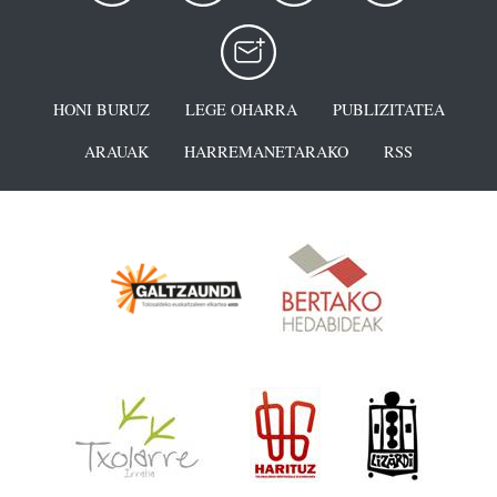
HONI BURUZ
LEGE OHARRA
PUBLIZITATEA
ARAUAK
HARREMANETARAKO
RSS