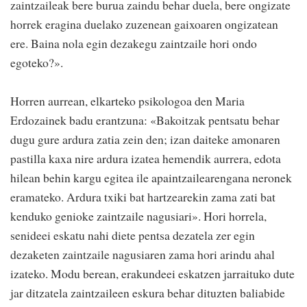
zaintzaileak bere burua zaindu behar duela, bere ongizate
horrek eragina duelako zuzenean gaixoaren ongizatean
ere. Baina nola egin dezakegu zaintzaile hori ondo
egoteko?».
Horren aurrean, elkarteko psikologoa den Maria
Erdozainek badu erantzuna: «Bakoitzak pentsatu behar
dugu gure ardura zatia zein den; izan daiteke amonaren
pastilla kaxa nire ardura izatea hemendik aurrera, edota
hilean behin kargu egitea ile apaintzailearengana neronek
eramateko. Ardura txiki bat hartzearekin zama zati bat
kenduko genioke zaintzaile nagusiari». Hori horrela,
senideei eskatu nahi diete pentsa dezatela zer egin
dezaketen zaintzaile nagusiaren zama hori arindu ahal
izateko. Modu berean, erakundeei eskatzen jarraituko dute
jar ditzatela zaintzaileen eskura behar dituzten baliabide