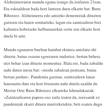
Alzheimerraren mundu eguna izango da irailaren 21ean.
Eta eskualdean bada hori lantzen duen elkarte bat: Buru
Bihotzez. Alzheimerra edo antzeko dementziak dituzten
gaixoen eta haien senitarteko, lagun eta zaintzaileen bizi
kalitatea hobetzeko helburuarekin sortu zen elkarte hori
duela bi urte.
Mundu egunaren bueltan hainbat ekintza antolatu ohi
dituzte, baina osasun egoeraren ondorioz, bertan behera
utzi behar izan dituzte momentuz. Hala ere, bada zabaldu
nahi duten mezu bat: «modu zabalean pentsatu, baina
bertan jardun». Pandemia garaian, zaintzaileen lanaz
hausnartu dute eta hori bistaratu nahi dutela azaldu du
Mertxe Orte Buru Bihotzez elkarteko lehendakariak:
«Zaintzailearen papera oso zaila izaten da, zeresanik ez
pandemiak ekarri dituen murrizketekin; beti esaten dugu