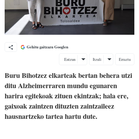
Gehitu gaitzazu Googlen
Entzun
Itzuli
Erraztu
Buru Bihotzez elkarteak bertan behera utzi
ditu Alzheimerraren mundu egunaren
harira egitekoak zituen ekintzak; hala ere,
gaixoak zaintzen dituzten zaintzaileez
hausnartzeko tartea hartu dute.