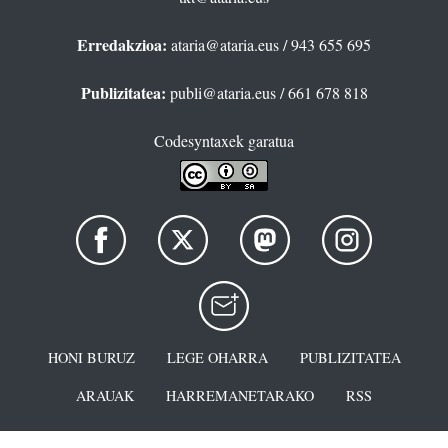
Erredakzioa:
ataria@ataria.eus
/ 943 655 695
Publizitatea:
publi@ataria.eus
/ 661 678 818
Codesyntaxek garatua
HONI BURUZ
LEGE OHARRA
PUBLIZITATEA
ARAUAK
HARREMANETARAKO
RSS