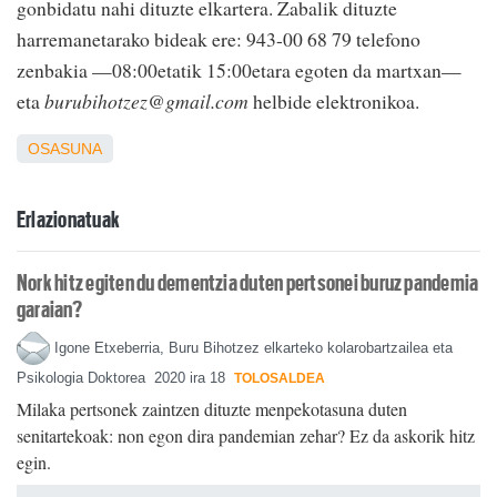
gonbidatu nahi dituzte elkartera. Zabalik dituzte
harremanetarako bideak ere: 943-00 68 79 telefono
zenbakia —08:00etatik 15:00etara egoten da martxan—
eta
burubihotzez@gmail.com
helbide elektronikoa.
OSASUNA
Erlazionatuak
Nork hitz egiten du dementzia duten pertsonei buruz pandemia
garaian?
Igone Etxeberria, Buru Bihotzez elkarteko kolarobartzailea eta
Psikologia Doktorea
2020 ira 18
TOLOSALDEA
Milaka pertsonek zaintzen dituzte menpekotasuna duten
senitartekoak: non egon dira pandemian zehar? Ez da askorik hitz
egin.