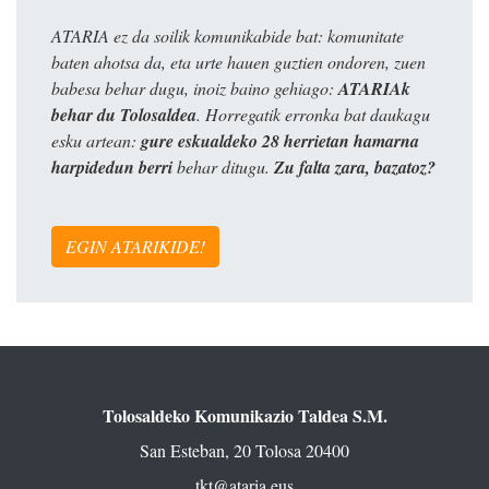
ATARIA ez da soilik komunikabide bat: komunitate
baten ahotsa da, eta urte hauen guztien ondoren, zuen
babesa behar dugu, inoiz baino gehiago:
ATARIAk
behar du Tolosaldea
. Horregatik erronka bat daukagu
esku artean:
gure eskualdeko 28 herrietan hamarna
harpidedun berri
behar ditugu.
Zu falta zara, bazatoz?
EGIN ATARIKIDE!
Tolosaldeko Komunikazio Taldea S.M.
San Esteban, 20 Tolosa 20400
tkt@ataria.eus