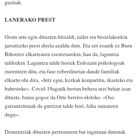
guztiak.
LANERAKO PREST
Orain arte egin dituzten hitzaldi, tailer eta bestelakoekin
jarraitzeko prest direla azaldu dute. Eta zer esanik ez Buru
Bihotzez elkartearen esentziarekin, hau da, laguntza
taldeekin. Laguntza talde horiek Erdozain psikologoak
zuzentzen ditu, eta fase ezberdinetan daude familiak
elkartu ohi dira, «hitz egin, kezkak konpartitu, ikasteko eta
babesteko». Covid-19agatik bertan behera utzi behar izan
dituzte, baina gogoz da Orte berriro ekiteko. «Oso
garrantzitsuak da guretzat talde hori, falta sumatzen
dugu».
Dementziak dituzten pertsonaren bat inguruan dutenak