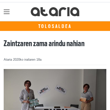
TOLOSALDEA
Zaintzaren zama arindu nahian
Ataria
2020ko irailaren 18a