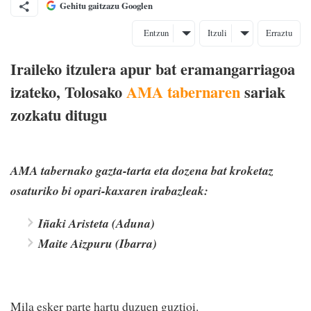
Gehitu gaitzazu Googlen
Entzun
Itzuli
Erraztu
Iraileko itzulera apur bat eramangarriagoa
izateko, Tolosako
AMA tabernaren
sariak
zozkatu ditugu
AMA tabernako gazta-tarta eta dozena bat kroketaz
osaturiko bi opari-kaxaren irabazleak:
Iñaki Aristeta (Aduna)
Maite Aizpuru (Ibarra)
Mila esker parte hartu duzuen guztioi.