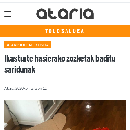
TOLOSALDEA
ATARIKIDEEN TXOKOA
Ikasturte hasierako zozketak baditu
saridunak
Ataria
2020ko irailaren 11