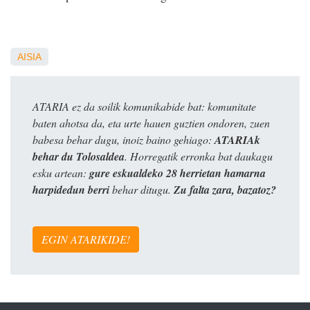
AISIA
ATARIA ez da soilik komunikabide bat: komunitate
baten ahotsa da, eta urte hauen guztien ondoren, zuen
babesa behar dugu, inoiz baino gehiago:
ATARIAk
behar du Tolosaldea
. Horregatik erronka bat daukagu
esku artean:
gure eskualdeko 28 herrietan hamarna
harpidedun berri
behar ditugu.
Zu falta zara, bazatoz?
EGIN ATARIKIDE!