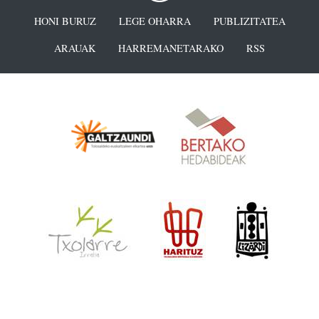
HONI BURUZ
LEGE OHARRA
PUBLIZITATEA
ARAUAK
HARREMANETARAKO
RSS