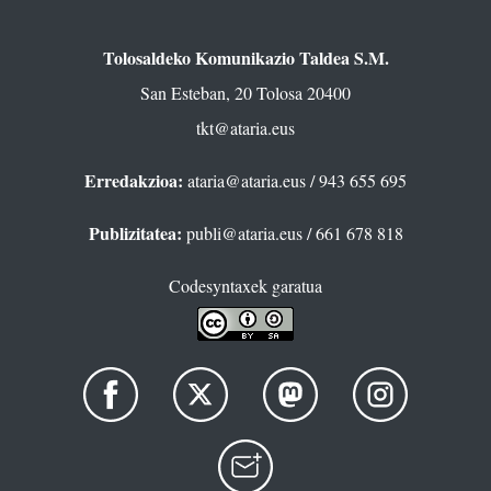
Tolosaldeko Komunikazio Taldea S.M.
San Esteban, 20 Tolosa 20400
tkt@ataria.eus
Erredakzioa:
ataria@ataria.eus
/ 943 655 695
Publizitatea:
publi@ataria.eus
/ 661 678 818
Codesyntaxek garatua