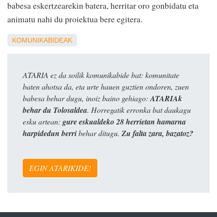
babesa eskertzearekin batera, herritar oro gonbidatu eta
animatu nahi du proiektua bere egitera.
KOMUNIKABIDEAK
ATARIA ez da soilik komunikabide bat: komunitate
baten ahotsa da, eta urte hauen guztien ondoren, zuen
babesa behar dugu, inoiz baino gehiago:
ATARIAk
behar du Tolosaldea
. Horregatik erronka bat daukagu
esku artean:
gure eskualdeko 28 herrietan hamarna
harpidedun berri
behar ditugu.
Zu falta zara, bazatoz?
EGIN ATARIKIDE!