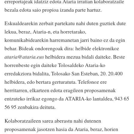
erreportajeak idatziz edota Ataria irratian kolaboratzaile
bezala edota saio propioa izanda parte hartuz.
Eskualdearekin zerbait partekatu nahi duten guztiek dute
lekua, beraz, Ataria-n, eta horretarako,
komunikabidearekin harremanetan jarri baino ez da egin
behar. Bideak ondorengoak dira: helbide elektronikoz
ataria@ataria.eus
helbidera mezua bidali daiteke. Beste
horrenbeste egin daiteke Tolosaldeko Ataria-ko
erredakziora bidalita, Tolosako San Esteban, 20. 20.400
helbidera, edo bertara gerturatuta. Telefonoz ere
herritarren, elkarteen edota eragileen proposamenak
entzuteko irrikaz egongo da ATARIA-ko lantaldea, 943 65
56 95 zenbakira deituta.
Kolaboratzaileen sarea aberastu nahi dutenen
proposamenak jasotzen hasia da Ataria, beraz, horien