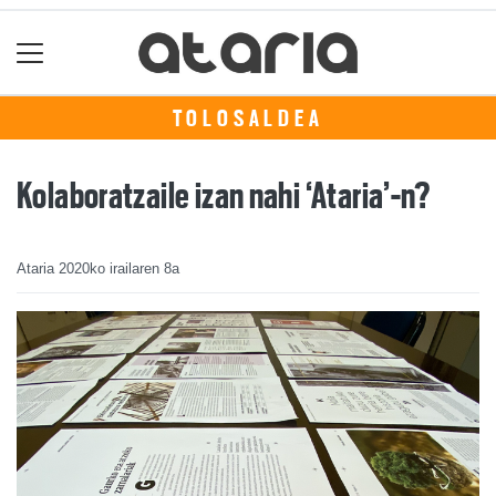
TOLOSALDEA
Kolaboratzaile izan nahi ‘Ataria’-n?
Ataria
2020ko irailaren 8a