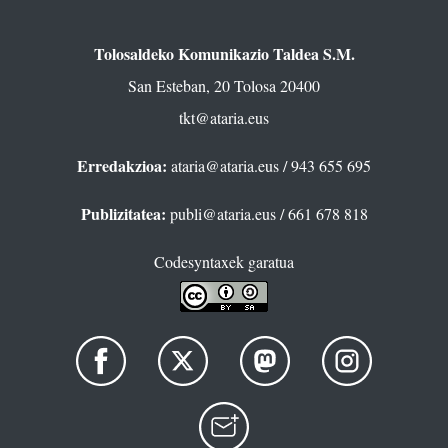
Tolosaldeko Komunikazio Taldea S.M.
San Esteban, 20 Tolosa 20400
tkt@ataria.eus
Erredakzioa:
ataria@ataria.eus
/ 943 655 695
Publizitatea:
publi@ataria.eus
/ 661 678 818
Codesyntaxek garatua