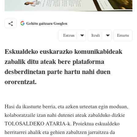
Gehitu gaitzazu Googlen
Entzun
Itzuli
Erraztu
Eskualdeko euskarazko komunikabideak
zabalik ditu ateak bere plataforma
desberdinetan parte hartu nahi duen
ororentzat.
Hasi da ikasturte berria, eta azken urteetan egin moduan,
kolaboratzaile izan nahi dutenei ateak zabalduko dizkie
TOLOSALDEKO ATARIA-k. Proiektua eskualdeko
herritarrei ahalik eta gehien zabaltzen jarraitzea da