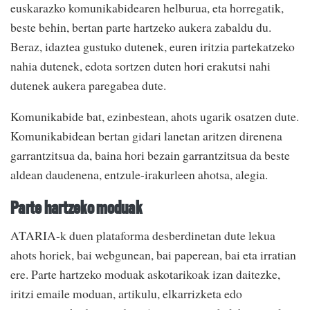
euskarazko komunikabidearen helburua, eta horregatik,
beste behin, bertan parte hartzeko aukera zabaldu du.
Beraz, idaztea gustuko dutenek, euren iritzia partekatzeko
nahia dutenek, edota sortzen duten hori erakutsi nahi
dutenek aukera paregabea dute.
Komunikabide bat, ezinbestean, ahots ugarik osatzen dute.
Komunikabidean bertan gidari lanetan aritzen direnena
garrantzitsua da, baina hori bezain garrantzitsua da beste
aldean daudenena, entzule-irakurleen ahotsa, alegia.
Parte hartzeko moduak
ATARIA-k duen plataforma desberdinetan dute lekua
ahots horiek, bai webgunean, bai paperean, bai eta irratian
ere. Parte hartzeko moduak askotarikoak izan daitezke,
iritzi emaile moduan, artikulu, elkarrizketa edo