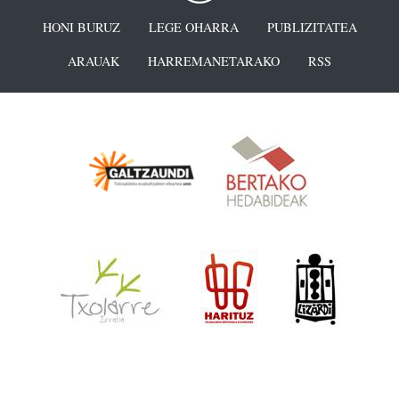
HONI BURUZ
LEGE OHARRA
PUBLIZITATEA
ARAUAK
HARREMANETARAKO
RSS