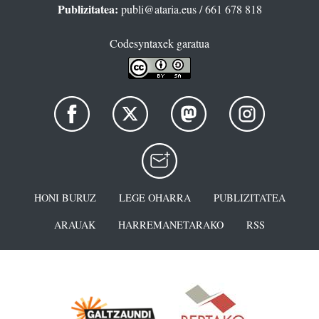
Publizitatea:
publi@ataria.eus
/ 661 678 818
Codesyntaxek garatua
HONI BURUZ
LEGE OHARRA
PUBLIZITATEA
ARAUAK
HARREMANETARAKO
RSS