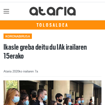
TOLOSALDEA
KORONABIRUSA
Ikasle greba deitu du IAk irailaren
15erako
Ataria
2020ko irailaren 7a