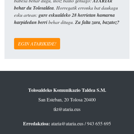
babesa behar dugu, inoiz baino gehiago:
ATARIAk
behar du Tolosaldea
. Horregatik erronka bat daukagu
esku artean:
gure eskualdeko 28 herrietan hamarna
harpidedun berri
behar ditugu.
Zu falta zara, bazatoz?
EGIN ATARIKIDE!
Tolosaldeko Komunikazio Taldea S.M.
San Esteban, 20 Tolosa 20400
tkt@ataria.eus
Erredakzioa:
ataria@ataria.eus
/ 943 655 695