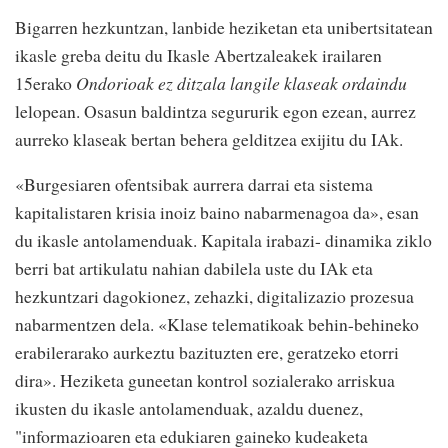
Bigarren hezkuntzan, lanbide heziketan eta unibertsitatean
ikasle greba deitu du Ikasle Abertzaleakek irailaren
15erako
Ondorioak ez ditzala langile klaseak ordaindu
lelopean. Osasun baldintza segururik egon ezean, aurrez
aurreko klaseak bertan behera gelditzea exijitu du IAk.
«Burgesiaren ofentsibak aurrera darrai eta sistema
kapitalistaren krisia inoiz baino nabarmenagoa da», esan
du ikasle antolamenduak. Kapitala irabazi- dinamika ziklo
berri bat artikulatu nahian dabilela uste du IAk eta
hezkuntzari dagokionez, zehazki, digitalizazio prozesua
nabarmentzen dela. «Klase telematikoak behin-behineko
erabilerarako aurkeztu bazituzten ere, geratzeko etorri
dira». Heziketa guneetan kontrol sozialerako arriskua
ikusten du ikasle antolamenduak, azaldu duenez,
"informazioaren eta edukiaren gaineko kudeaketa