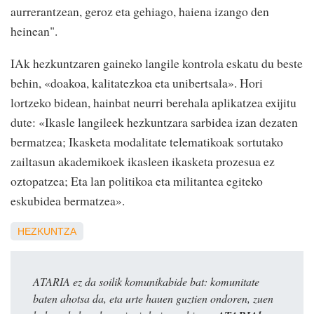
aurrerantzean, geroz eta gehiago, haiena izango den
heinean".
IAk hezkuntzaren gaineko langile kontrola eskatu du beste
behin, «doakoa, kalitatezkoa eta unibertsala». Hori
lortzeko bidean, hainbat neurri berehala aplikatzea exijitu
dute: «Ikasle langileek hezkuntzara sarbidea izan dezaten
bermatzea; Ikasketa modalitate telematikoak sortutako
zailtasun akademikoek ikasleen ikasketa prozesua ez
oztopatzea; Eta lan politikoa eta militantea egiteko
eskubidea bermatzea».
HEZKUNTZA
ATARIA ez da soilik komunikabide bat: komunitate
baten ahotsa da, eta urte hauen guztien ondoren, zuen