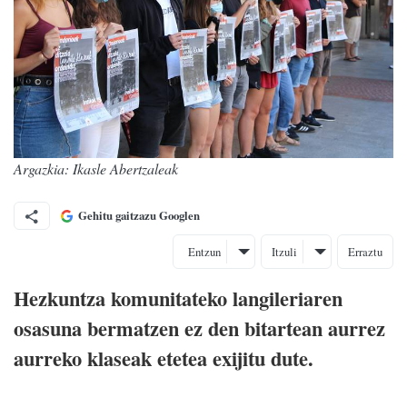
Argazkia: Ikasle Abertzaleak
Gehitu gaitzazu Googlen
Entzun
Itzuli
Erraztu
Hezkuntza komunitateko langileriaren
osasuna bermatzen ez den bitartean aurrez
aurreko klaseak etetea exijitu dute.