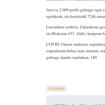
Atzo ia 2.000 proba gehiago egin z
eginikoak, eta horietatik 724k em
Lurraldeen arabera, Gipuzkoan igo
eta Bizkaian 431. Aldiz, kanpoan bi
COVID-19aren ondorioz ospitalerat
ospitaleratu behar izan zituzten, e
gehiago daude ospitalean, 180.
OSASUNA