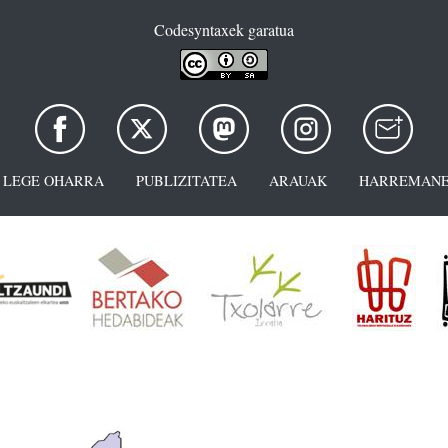
Codesyntaxek garatua
LEGE OHARRA
PUBLIZITATEA
ARAUAK
HARREMANE