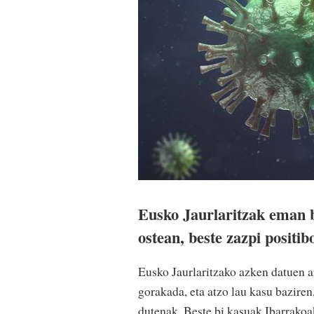
Eusko Jaurlaritzak eman b
ostean, beste zazpi positib
Eusko Jaurlaritzako azken datuen a
gorakada, eta atzo lau kasu bazire
dutenak. Beste bi kasuak Ibarrakoak