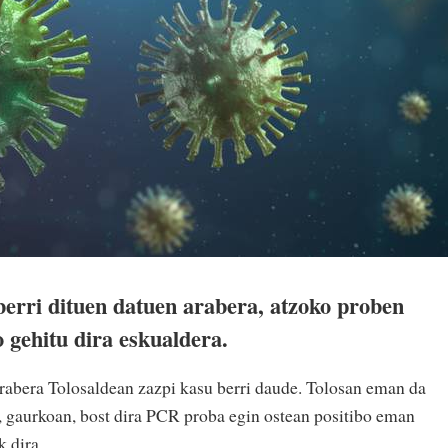
erri dituen datuen arabera, atzoko proben
o gehitu dira eskualdera.
rabera Tolosaldean zazpi kasu berri daude. Tolosan eman da
n, gaurkoan, bost dira PCR proba egin ostean positibo eman
 dira.