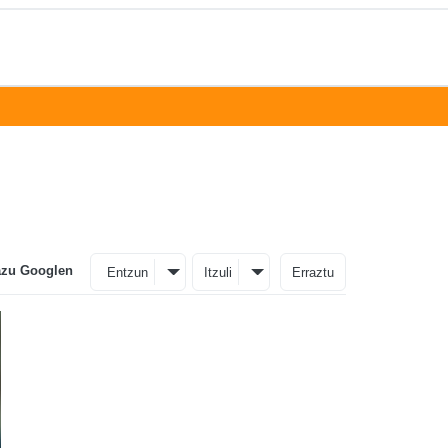
azu Googlen
Entzun
Itzuli
Erraztu