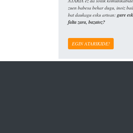
ATARIA ez da soilik komunikabide 
zuen babesa behar dugu, inoiz ba
bat daukagu esku artean:
gure es
falta zara, bazatoz?
EGIN ATARIKIDE!