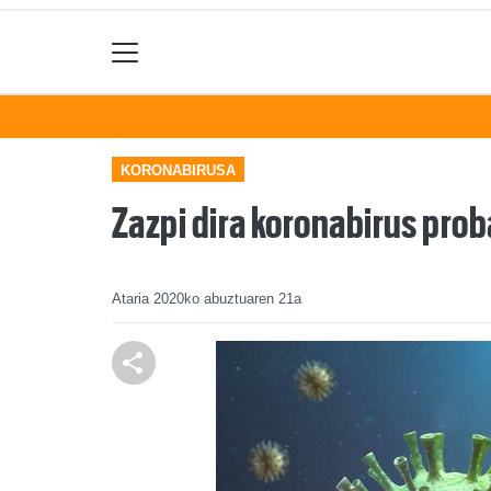
KORONABIRUSA
Zazpi dira koronabirus pro
Ataria
2020ko abuztuaren 21a