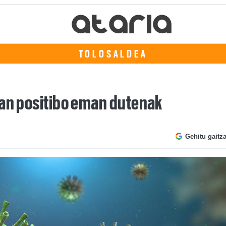
TOLOSALDEA
ban positibo eman dutenak
Gehitu gaitz