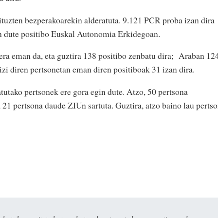
ituzten bezperakoarekin alderatuta. 9.121 PCR proba izan dira
an dute positibo Euskal Autonomia Erkidegoan.
era eman da, eta guztira 138 positibo zenbatu dira; Araban 12
zi diren pertsonetan eman diren positiboak 31 izan dira.
utako pertsonek ere gora egin dute. Atzo, 50 pertsona
ta 21 pertsona daude ZIUn sartuta. Guztira, atzo baino lau perts