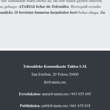
bat: komunitate baten ahotsa da, eta urte hauen guztien ondoren,
ino gehiago:
ATARIAk behar du Tolosaldea
. Horregatik erronka
kualdeko 28 herrietan hamarna harpidedun berri
behar ditugu.
Zu
Tolosaldeko Komunikazio Taldea S.M.
San Esteban, 20 Tolosa 20400
tkt@ataria.eus
Erredakzioa:
ataria@ataria.eus
/ 943 655 695
Publizitatea:
publi@ataria.eus
/ 661 678 818