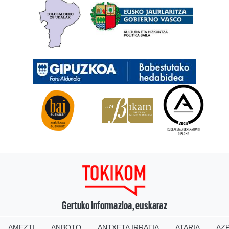
Gertuko informazioa, euskaraz
AMEZTI
ANBOTO
ANTXETA IRRATIA
ATARIA
AZP