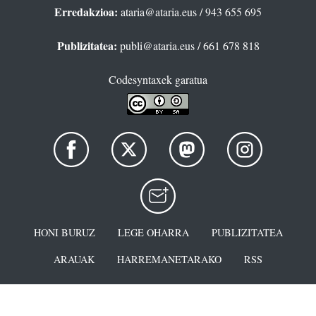
Erredakzioa:
ataria@ataria.eus
/ 943 655 695
Publizitatea:
publi@ataria.eus
/ 661 678 818
Codesyntaxek garatua
HONI BURUZ
LEGE OHARRA
PUBLIZITATEA
ARAUAK
HARREMANETARAKO
RSS