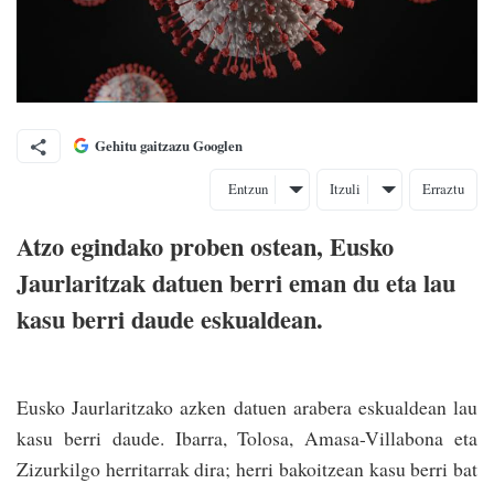
Gehitu gaitzazu Googlen
Entzun
Itzuli
Erraztu
Atzo egindako proben ostean, Eusko
Jaurlaritzak datuen berri eman du eta lau
kasu berri daude eskualdean.
Eusko Jaurlaritzako azken datuen arabera eskualdean lau
kasu berri daude. Ibarra, Tolosa, Amasa-Villabona eta
Zizurkilgo herritarrak dira; herri bakoitzean kasu berri bat