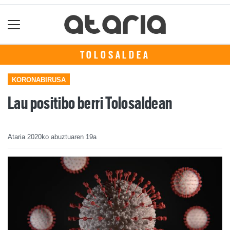
TOLOSALDEA
KORONABIRUSA
Lau positibo berri Tolosaldean
Ataria
2020ko abuztuaren 19a