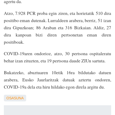
agertu da.
Atzo, 7.928 PCR proba egin ziren, eta horietatik 510 dira
positibo eman dutenak. Lurraldeen arabera, berriz, 51 izan
dira Gipuzkoan; 86 Araban eta 316 Bizkaian. Aldiz, 27
dira kanpoan bizi diren pertsonetan eman diren
positiboak.
COVID-19aren ondorioz, atzo, 30 pertsona ospitaleratu
behar izan zituzten, eta 19 pertsona daude ZIUn sartuta.
Bukatzeko, abuztuaren 10etik 16ra bildutako datuen
arabera, Eusko Jaurlaritzak datuak aztertu ondoren,
COVID-19a dela eta hiru hildako egon direla argitu du.
OSASUNA