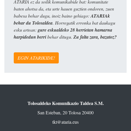
ATARIA ez da soilik komunikabide bat: komunitate
baten ahotsa da, eta urte hauen guztien ondoren, zuen
babesa behar dugu, inoiz baino gehiago:
ATARIAk
behar du Tolosaldea
. Horregatik erronka bat daukagu
esku artean:
gure eskualdeko 28 herrietan hamarna
harpidedun berri
behar ditugu.
Zu falta zara, bazatoz?
EGIN ATARIKIDE!
Tolosaldeko Komunikazio Taldea S.M.
San Esteban, 20 Tolosa 20400
tkt@ataria.eus