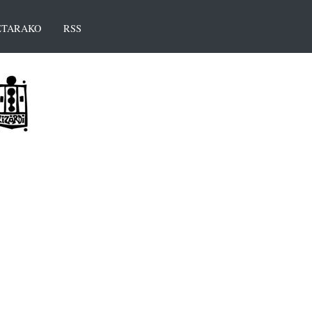
TARAKO
RSS