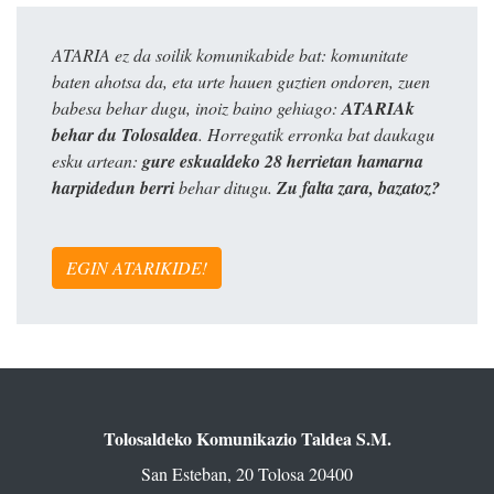
ATARIA ez da soilik komunikabide bat: komunitate
baten ahotsa da, eta urte hauen guztien ondoren, zuen
babesa behar dugu, inoiz baino gehiago:
ATARIAk
behar du Tolosaldea
. Horregatik erronka bat daukagu
esku artean:
gure eskualdeko 28 herrietan hamarna
harpidedun berri
behar ditugu.
Zu falta zara, bazatoz?
EGIN ATARIKIDE!
Tolosaldeko Komunikazio Taldea S.M.
San Esteban, 20 Tolosa 20400