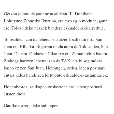
Getxon jokatu da gaur arratsaldean III. Donibane
Lohitzune Ziburuko Ikurrina, eta atzo egin moduan, gaur
ere, Tolosaldeko neskek bandera eskualdera ekarri dute.
Tolosaldea izan da lehena, eta atzetik sailkatu dira San
Juan eta Hibaika. Bigarren tanda atera da Tolosaldea, San
Juan, Deustu, Ondarroa Cikautxo eta Zumaiarekin batera.
Ziaboga hartzen lehena izan da TAK, eta bi segundora
baino ez zen San Juan. Helmugan, ordea, lehen postuari
eutsiz aldea handitzea lortu dute eskualdeko arraunlariek.
Honenbestez, sailkapen orokorrean ere, lehen postuari
eusten diote.
Gaurko estropadako sailkapena: