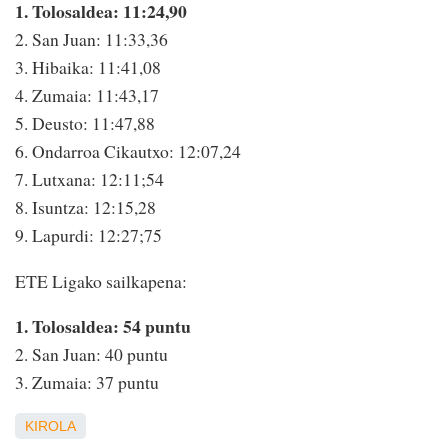
1. Tolosaldea: 11:24,90
2. San Juan: 11:33,36
3. Hibaika: 11:41,08
4. Zumaia: 11:43,17
5. Deusto: 11:47,88
6. Ondarroa Cikautxo: 12:07,24
7. Lutxana: 12:11;54
8. Isuntza: 12:15,28
9. Lapurdi: 12:27;75
ETE Ligako sailkapena:
1. Tolosaldea: 54 puntu
2. San Juan: 40 puntu
3. Zumaia: 37 puntu
KIROLA