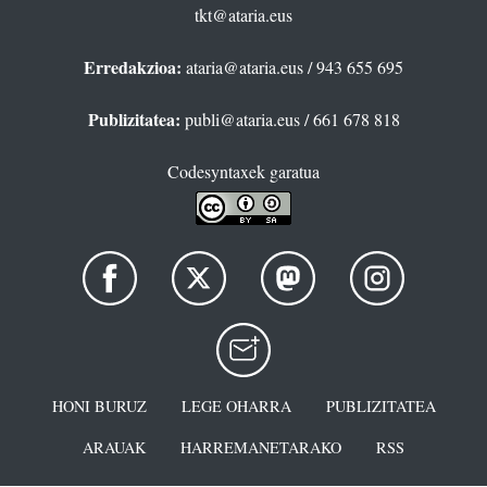
tkt@ataria.eus
Erredakzioa:
ataria@ataria.eus
/ 943 655 695
Publizitatea:
publi@ataria.eus
/ 661 678 818
Codesyntaxek garatua
HONI BURUZ
LEGE OHARRA
PUBLIZITATEA
ARAUAK
HARREMANETARAKO
RSS