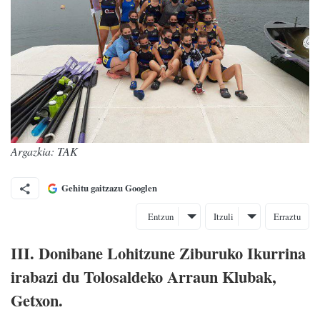
Argazkia: TAK
Gehitu gaitzazu Googlen
Entzun
Itzuli
Erraztu
III. Donibane Lohitzune Ziburuko Ikurrina
irabazi du Tolosaldeko Arraun Klubak,
Getxon.