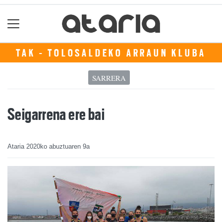
TAK - TOLOSALDEKO ARRAUN KLUBA
SARRERA
Seigarrena ere bai
Ataria
2020ko abuztuaren 9a