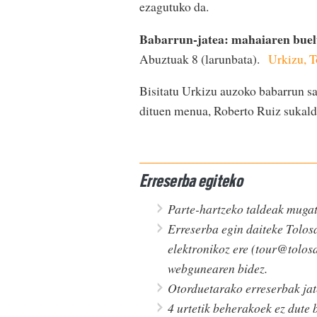
ezagutuko da.
Babarrun-jatea: mahaiaren buelt
Abuztuak 8 (larunbata).
Urkizu, 
Bisitatu Urkizu auzoko babarrun sai
dituen menua, Roberto Ruiz sukalda
Erreserba egiteko
Parte-hartzeko taldeak mugat
Erreserba egin daiteke Tolos
elektronikoz ere (tour@tolosa
webgunearen bidez.
Otorduetarako erreserbak jat
4 urtetik beherakoek ez dute 