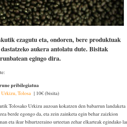
eskutik ezagutu eta, ondoren, bere produktuak
 dastatzeko aukera antolatu dute. Bisitak
arunbatean egingo dira.
te:
rune pribilegiatua
.
Urkizu, Tolosa
| 10€ (bisita)
utik Tolosako Urkizu auzoan kokatzen den babarrun landaketa
area berde egongo da, eta zein zainketa egin behar zaizkion
man eta ikur bihurtzeraino urteetan zehar elkarteak egindako la