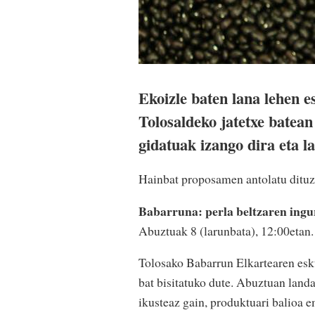
Ekoizle baten lana lehen 
Tolosaldeko jatetxe batean
gidatuak izango dira eta l
Hainbat proposamen antolatu dituz
Babarruna: perla beltzaren ingu
Abuztuak 8 (larunbata), 12:00etan
Tolosako Babarrun Elkartearen esk
bat bisitatuko dute. Abuztuan land
ikusteaz gain, produktuari balioa e