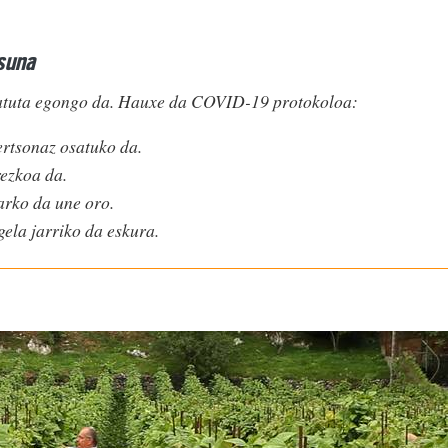
asuna
matuta egongo da. Hauxe da COVID-19 protokoloa:
ertsonaz osatuko da.
ezkoa da.
arko da une oro.
ela jarriko da eskura.