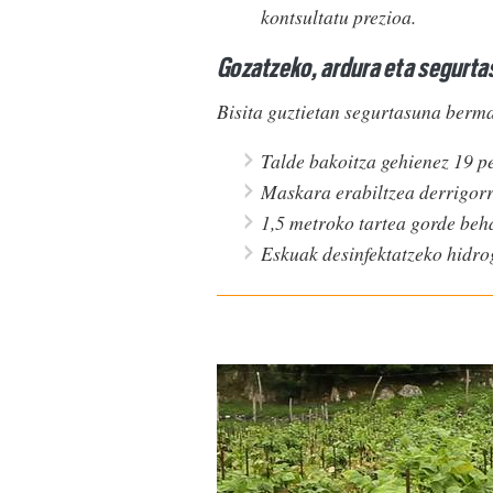
kontsultatu prezioa.
Gozatzeko, ardura eta segurt
Bisita guztietan segurtasuna ber
Talde bakoitza gehienez 19 p
Maskara erabiltzea derrigorr
1,5 metroko tartea gorde beh
Eskuak desinfektatzeko hidrog