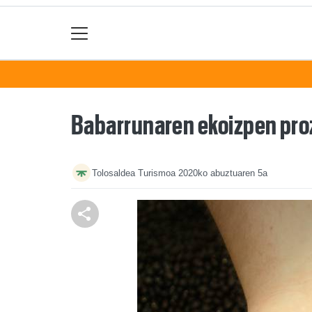
Babarrunaren ekoizpen pro
Tolosaldea Turismoa
2020ko abuztuaren 5a