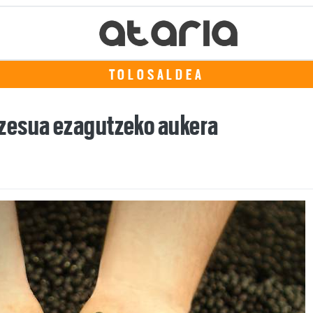
TOLOSALDEA
zesua ezagutzeko aukera