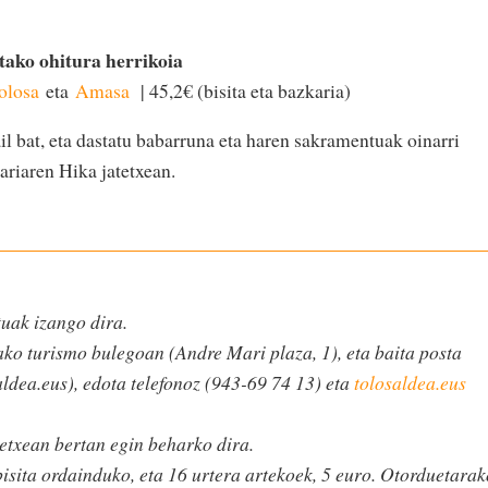
ako ohitura herrikoia
Tolosa
eta
Amasa
| 45,2€ (bisita eta bazkaria)
l bat, eta dastatu babarruna eta haren sakramentuak oinarri
riaren Hika jatetxean.
uak izango dira.
ako turismo bulegoan (Andre Mari plaza, 1), eta baita posta
ldea.eus), edota telefonoz (943-69 74 13) eta
tolosaldea.eus
etxean bertan egin beharko dira.
bisita ordainduko, eta 16 urtera artekoek, 5 euro. Otorduetarak