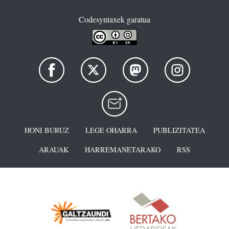
Codesyntaxek garatua
HONI BURUZ
LEGE OHARRA
PUBLIZITATEA
ARAUAK
HARREMANETARAKO
RSS