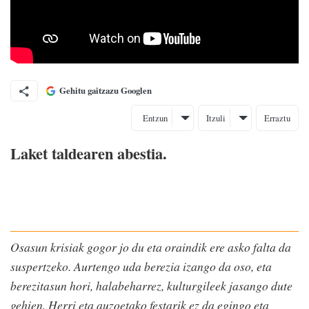
Gehitu gaitzazu Googlen
Entzun
Itzuli
Erraztu
Laket taldearen abestia.
Osasun krisiak gogor jo du eta oraindik ere asko falta da
suspertzeko. Aurtengo uda berezia izango da oso, eta
berezitasun hori, halabeharrez, kulturgileek jasango dute
gehien. Herri eta auzoetako festarik ez da egingo eta