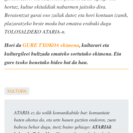
hortaz, kultur ekitaldiak nabarmen jaitsiko dira.
Beraientzat garai oso zailak datoz eta hori kontuan izanik,
plazaratzeko beste modu bat ematea erabaki dugu
TOLOSALDEKO ATARIA-n.
Hori da
GURE TXOKOA ekimena
, kulturari eta
kulturgileei bultzada emateko sortutako ekimena. Eta
gure txoko honetako bideo bat da hau.
KULTURA
ATARIA ez da soilik komunikabide bat: komunitate
baten ahotsa da, eta urte hauen guztien ondoren, zuen
babesa behar dugu, inoiz baino gehiago:
ATARIAk