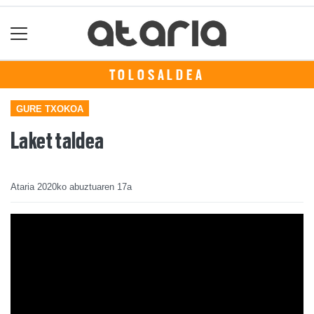
TOLOSALDEA
GURE TXOKOA
Laket taldea
Ataria
2020ko abuztuaren 17a