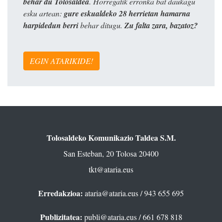
behar du Tolosaldea
. Horregatik erronka bat daukagu
esku artean:
gure eskualdeko 28 herrietan hamarna
harpidedun berri
behar ditugu.
Zu falta zara, bazatoz?
EGIN ATARIKIDE!
Tolosaldeko Komunikazio Taldea S.M.
San Esteban, 20 Tolosa 20400
tkt@ataria.eus
Erredakzioa:
ataria@ataria.eus
/ 943 655 695
Publizitatea:
publi@ataria.eus
/ 661 678 818