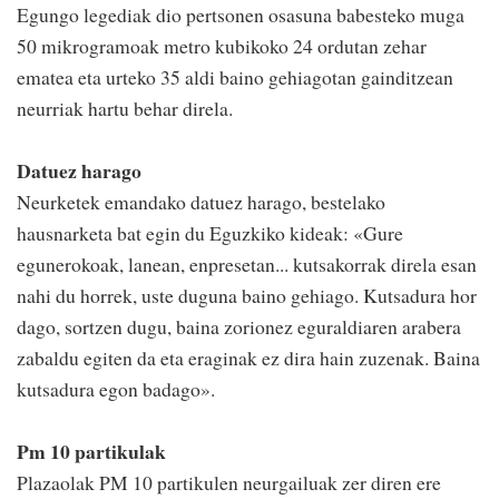
Egungo legediak dio pertsonen osasuna babesteko muga
50 mikrogramoak metro kubikoko 24 ordutan zehar
ematea eta urteko 35 aldi baino gehiagotan gainditzean
neurriak hartu behar direla.
Datuez harago
Neurketek emandako datuez harago, bestelako
hausnarketa bat egin du Eguzkiko kideak: «Gure
egunerokoak, lanean, enpresetan... kutsakorrak direla esan
nahi du horrek, uste duguna baino gehiago. Kutsadura hor
dago, sortzen dugu, baina zorionez eguraldiaren arabera
zabaldu egiten da eta eraginak ez dira hain zuzenak. Baina
kutsadura egon badago».
Pm 10 partikulak
Plazaolak PM 10 partikulen neurgailuak zer diren ere