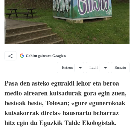
Gehitu gaitzazu Googlen
Entzun
Itzuli
Erraztu
Pasa den asteko eguraldi lehor eta beroa
medio airearen kutsadurak gora egin zuen,
besteak beste, Tolosan; «gure egunerokoak
kutsakorrak direla» hausnartu beharraz
hitz egin du Eguzkik Talde Ekologistak.