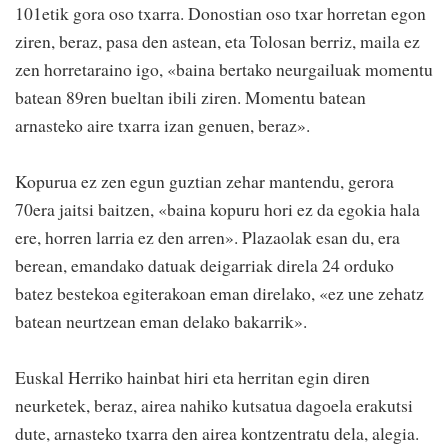
101etik gora oso txarra. Donostian oso txar horretan egon
ziren, beraz, pasa den astean, eta Tolosan berriz, maila ez
zen horretaraino igo, «baina bertako neurgailuak momentu
batean 89ren bueltan ibili ziren. Momentu batean
arnasteko aire txarra izan genuen, beraz».
Kopurua ez zen egun guztian zehar mantendu, gerora
70era jaitsi baitzen, «baina kopuru hori ez da egokia hala
ere, horren larria ez den arren». Plazaolak esan du, era
berean, emandako datuak deigarriak direla 24 orduko
batez bestekoa egiterakoan eman direlako, «ez une zehatz
batean neurtzean eman delako bakarrik».
Euskal Herriko hainbat hiri eta herritan egin diren
neurketek, beraz, airea nahiko kutsatua dagoela erakutsi
dute, arnasteko txarra den airea kontzentratu dela, alegia.