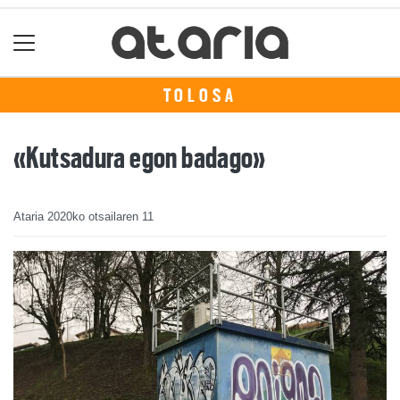
TOLOSA
«Kutsadura egon badago»
Ataria
2020ko otsailaren 11