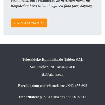
esku artean:
gure eskualdeko 28 herrietan hamarna
harpidedun berri
behar ditugu.
Zu falta zara, bazatoz?
EGIN ATARIKIDE!
Tolosaldeko Komunikazio Taldea S.M.
San Esteban, 20 Tolosa 20400
tkt@ataria.eus
Erredakzioa:
ataria@ataria.eus
/ 943 655 695
Publizitatea:
publi@ataria.eus
/ 661 678 818