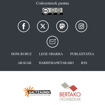
Codesyntaxek garatua
HONI BURUZ
LEGE OHARRA
PUBLIZITATEA
ARAUAK
HARREMANETARAKO
RSS