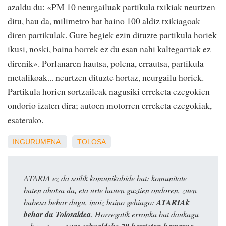
azaldu du: «PM 10 neurgailuak partikula txikiak neurtzen
ditu, hau da, milimetro bat baino 100 aldiz txikiagoak
diren partikulak. Gure begiek ezin dituzte partikula horiek
ikusi, noski, baina horrek ez du esan nahi kaltegarriak ez
direnik». Porlanaren hautsa, polena, errautsa, partikula
metalikoak... neurtzen dituzte hortaz, neurgailu horiek.
Partikula horien sortzaileak nagusiki erreketa ezegokien
ondorio izaten dira; autoen motorren erreketa ezegokiak,
esaterako.
INGURUMENA
TOLOSA
ATARIA ez da soilik komunikabide bat: komunitate
baten ahotsa da, eta urte hauen guztien ondoren, zuen
babesa behar dugu, inoiz baino gehiago:
ATARIAk
behar du Tolosaldea
. Horregatik erronka bat daukagu