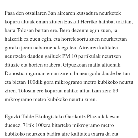
Pasa den otsailaren 3an airearen kutsadura neurketek
kopuru altuak eman zituen Euskal Herriko hainbat tokitan,
baita Tolosan bertan ere. Bero dezente egin zuen, ia
haizerik ez zuen egin, eta horrek sortu zuen neurketetan
gorako joera nabarmenak egotea. Airearen kalitatea
neurtzeko dauden gailuek PM 10 partikulak neurtzen
dituzte eta horien arabera, Gipuzkoan maila altuenak
Donostia inguruan eman ziren; bi neurgailu daude bertan
eta bietan 100dik gora mikrogramo metro kubikoko neurtu
ziren. Tolosan ere kopurua nahiko altua izan zen; 89
mikrogramo metro kubikoko neurtu ziren.
Eguzki Talde Ekologistako Garikoitz Plazaolak esan
duenez, 71tik 100era bitarteko mikrogramo metro
kubikoko neurtzen badira aire kalitatea txarra da eta