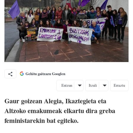
Gehitu gaitzazu Googlen
Entzun
Itzuli
Erraztu
Gaur goizean Alegia, Ikaztegieta eta
Altzoko emakumeak elkartu dira greba
feministarekin bat egiteko.