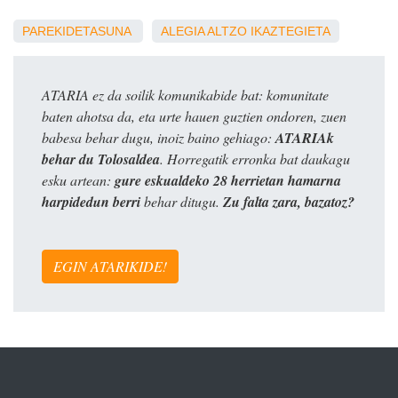
PAREKIDETASUNA
ALEGIA
ALTZO
IKAZTEGIETA
ATARIA ez da soilik komunikabide bat: komunitate
baten ahotsa da, eta urte hauen guztien ondoren, zuen
babesa behar dugu, inoiz baino gehiago:
ATARIAk
behar du Tolosaldea
. Horregatik erronka bat daukagu
esku artean:
gure eskualdeko 28 herrietan hamarna
harpidedun berri
behar ditugu.
Zu falta zara, bazatoz?
EGIN ATARIKIDE!