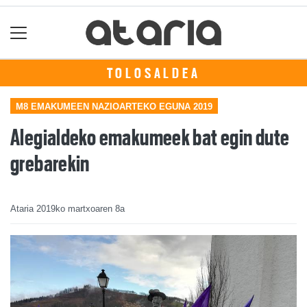
TOLOSALDEA
M8 EMAKUMEEN NAZIOARTEKO EGUNA 2019
Alegialdeko emakumeek bat egin dute
grebarekin
Ataria
2019ko martxoaren 8a