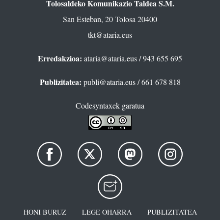
Tolosaldeko Komunikazio Taldea S.M.
San Esteban, 20 Tolosa 20400
tkt@ataria.eus
Erredakzioa:
ataria@ataria.eus
/ 943 655 695
Publizitatea:
publi@ataria.eus
/ 661 678 818
Codesyntaxek garatua
HONI BURUZ
LEGE OHARRA
PUBLIZITATEA