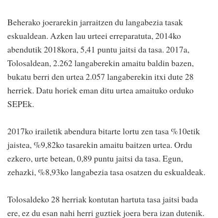
Beherako joerarekin jarraitzen du langabezia tasak
eskualdean. Azken lau urteei erreparatuta, 2014ko
abendutik 2018kora, 5,41 puntu jaitsi da tasa. 2017a,
Tolosaldean, 2.262 langaberekin amaitu baldin bazen,
bukatu berri den urtea 2.057 langaberekin itxi dute 28
herriek. Datu horiek eman ditu urtea amaituko orduko
SEPEk.
2017ko irailetik abendura bitarte lortu zen tasa %10etik
jaistea, %9,82ko tasarekin amaitu baitzen urtea. Ordu
ezkero, urte betean, 0,89 puntu jaitsi da tasa. Egun,
zehazki, %8,93ko langabezia tasa osatzen du eskualdeak.
Tolosaldeko 28 herriak kontutan hartuta tasa jaitsi bada
ere, ez du esan nahi herri guztiek joera bera izan dutenik.