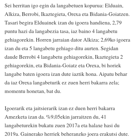
Sei herritan igo egin da langabetuen kopurua: Elduain,
Alkiza, Berrobi, Ikaztegieta, Orexa eta Bidania-Goiatzen.
Tasari begira Elduainek izan du igoera handiena, 2,79
puntu hazi da langabezia tasa, iaz baino 4 langabetu
gehiagorekin. Horren jarraian dator Alkiza; 2,69ko igoera
izan du eta 5 langabetu gehiago ditu aurten. Segidan
daude Berrobi 4 langabetu gehiagorekin, Ikaztegieta 2
gehiagorekin, eta Bidania-Goiatz eta Orexa, bi horiek
langabe baten igoera izan dute iaztik hona. Aipatu behar
da iaz Orexa langabeturik ez zuen herri bakarra zela;
momentu honetan, bat du.
Igoerarik eta jaitsierarik izan ez duen herri bakarra
Amezketa izan da. %9,05ekin jarraitzen du, 41
langabeturekin bukatu zuen 2017a eta halaxe hasi du
2019a. Gainerako herriek beheranzko joera erakutsi dute.