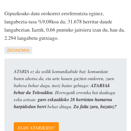
Gipuzkoako datu orokorrei erreferentzia eginez,
langabezia-tasa %9,08koa da; 31.678 herritar daude
langabezian. Iaztik, 0,66 puntuko jaitsiera izan du, hau da,
2.294 langabetu gutxiago.
EKONOMIA
ATARIA ez da soilik komunikabide bat: komunitate
baten ahotsa da, eta urte hauen guztien ondoren, zuen
babesa behar dugu, inoiz baino gehiago:
ATARIAk
behar du Tolosaldea
. Horregatik erronka bat daukagu
esku artean:
gure eskualdeko 28 herrietan hamarna
harpidedun berri
behar ditugu.
Zu falta zara, bazatoz?
EGIN ATARIKIDE!