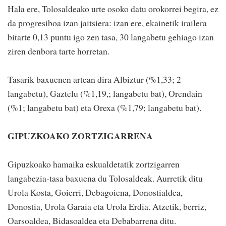
Hala ere, Tolosaldeako urte osoko datu orokorrei begira, ez
da progresiboa izan jaitsiera: izan ere, ekainetik irailera
bitarte 0,13 puntu igo zen tasa, 30 langabetu gehiago izan
ziren denbora tarte horretan.
Tasarik baxuenen artean dira Albiztur (%1,33; 2
langabetu), Gaztelu (%1,19,; langabetu bat), Orendain
(%1; langabetu bat) eta Orexa (%1,79; langabetu bat).
GIPUZKOAKO ZORTZIGARRENA
Gipuzkoako hamaika eskualdetatik zortzigarren
langabezia-tasa baxuena du Tolosaldeak. Aurretik ditu
Urola Kosta, Goierri, Debagoiena, Donostialdea,
Donostia, Urola Garaia eta Urola Erdia. Atzetik, berriz,
Oarsoaldea, Bidasoaldea eta Debabarrena ditu.