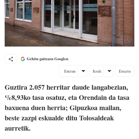
Gehitu gaitzazu Googlen
Entzun
Itzuli
Erraztu
Guztira 2.057 herritar daude langabezian,
%8,93ko tasa osatuz, eta Orendain da tasa
baxuena duen herria; Gipuzkoa mailan,
beste zazpi eskualde ditu Tolosaldeak
aurretik.