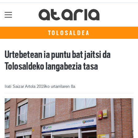
TOLOSALDEA
Urtebetean ia puntu bat jaitsi da
Tolosaldeko langabezia tasa
Irati Saizar Artola
2019ko urtarrilaren 8a