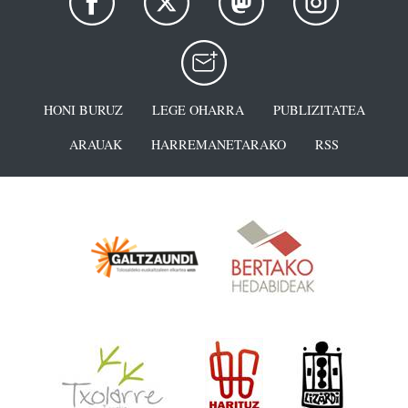
HONI BURUZ
LEGE OHARRA
PUBLIZITATEA
ARAUAK
HARREMANETARAKO
RSS