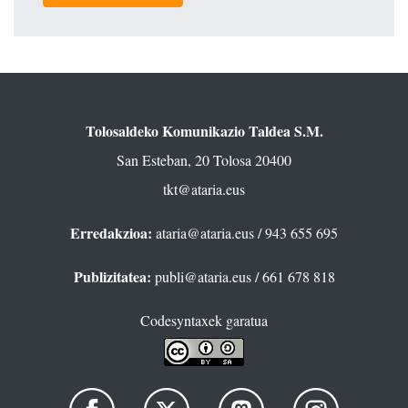
Tolosaldeko Komunikazio Taldea S.M.
San Esteban, 20 Tolosa 20400
tkt@ataria.eus
Erredakzioa:
ataria@ataria.eus
/ 943 655 695
Publizitatea:
publi@ataria.eus
/ 661 678 818
Codesyntaxek garatua