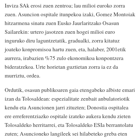
Inviza SAk erosi zuen zentroa; lau milioi euroko zorra
zuen. Asuncion ospitale itunpekoa izaki, Gomez Montoiak
hitzarmena sinatu zuen Eusko Jaurlaritzako Osasun
Sailarekin: urtero jasotzen zuen hogei milioi euro
inguruko diru laguntzetatik, gradualki, zorra kitatuz
joateko konpromisoa hartu zuen, eta, halaber, 2001etik
aurrera, irabazien %75 zulo ekonomikoa konpontzera
bideratzekoa. Urte horietan guztietan zorra ia ez da
murriztu, ordea.
Ordutik, osasun publikoaren gaia etengabeko albiste emari
izan da Tolosaldean: espezialitate zenbait anbulatoriotik
kendu eta Asuncionen jarri zituzten; Donostia ospitalea
ere erreferentziazko ospitale izateko aukera kendu zieten
Tolosaldeko herritarrei, eta Tolosaldeko ESIa berrantolatu
zuten; Asuncioneko langileek sei hilabeteko greba eten