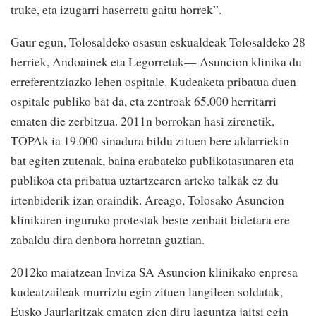
truke, eta izugarri haserretu gaitu horrek”.
Gaur egun, Tolosaldeko osasun eskualdeak Tolosaldeko 28
herriek, Andoainek eta Legorretak— Asuncion klinika du
erreferentziazko lehen ospitale. Kudeaketa pribatua duen
ospitale publiko bat da, eta zentroak 65.000 herritarri
ematen die zerbitzua. 2011n borrokan hasi zirenetik,
TOPAk ia 19.000 sinadura bildu zituen bere aldarriekin
bat egiten zutenak, baina erabateko publikotasunaren eta
publikoa eta pribatua uztartzearen arteko talkak ez du
irtenbiderik izan oraindik. Areago, Tolosako Asuncion
klinikaren inguruko protestak beste zenbait bidetara ere
zabaldu dira denbora horretan guztian.
2012ko maiatzean Inviza SA Asuncion klinikako enpresa
kudeatzaileak murriztu egin zituen langileen soldatak,
Eusko Jaurlaritzak ematen zien diru laguntza jaitsi egin