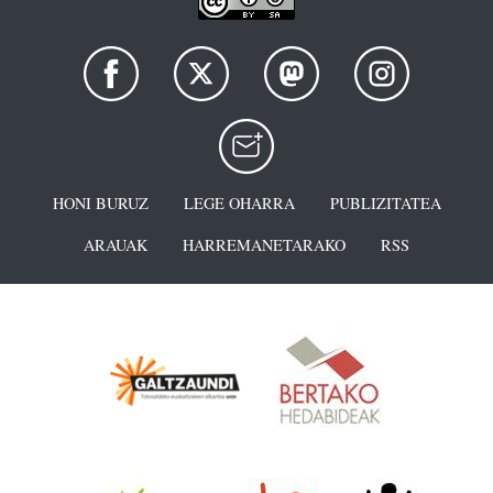
HONI BURUZ
LEGE OHARRA
PUBLIZITATEA
ARAUAK
HARREMANETARAKO
RSS