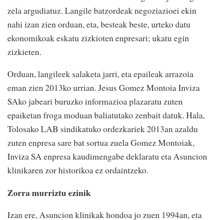
zela argudiatuz. Langile batzordeak negoziazioei ekin
nahi izan zien orduan, eta, besteak beste, urteko datu
ekonomikoak eskatu zizkioten enpresari; ukatu egin
zizkieten.
Orduan, langileek salaketa jarri, eta epaileak arrazoia
eman zien 2013ko urrian. Jesus Gomez Montoia Inviza
SAko jabeari buruzko informazioa plazaratu zuten
epaiketan froga moduan baliatutako zenbait datuk. Hala,
Tolosako LAB sindikatuko ordezkariek 2013an azaldu
zuten enpresa sare bat sortua zuela Gomez Montoiak,
Inviza SA enpresa kaudimengabe deklaratu eta Asuncion
klinikaren zor historikoa ez ordaintzeko.
Zorra murriztu ezinik
Izan ere, Asuncion klinikak hondoa jo zuen 1994an, eta