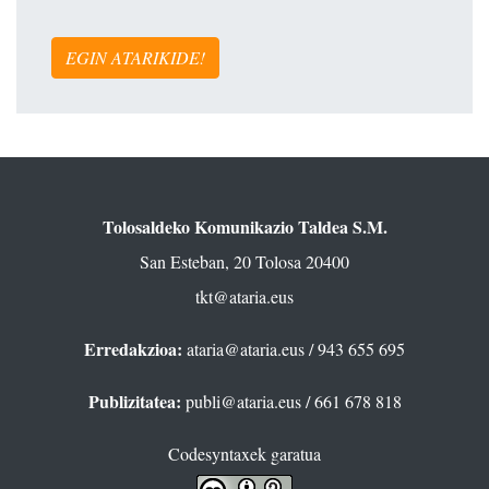
EGIN ATARIKIDE!
Tolosaldeko Komunikazio Taldea S.M.
San Esteban, 20 Tolosa 20400
tkt@ataria.eus
Erredakzioa:
ataria@ataria.eus
/ 943 655 695
Publizitatea:
publi@ataria.eus
/ 661 678 818
Codesyntaxek garatua