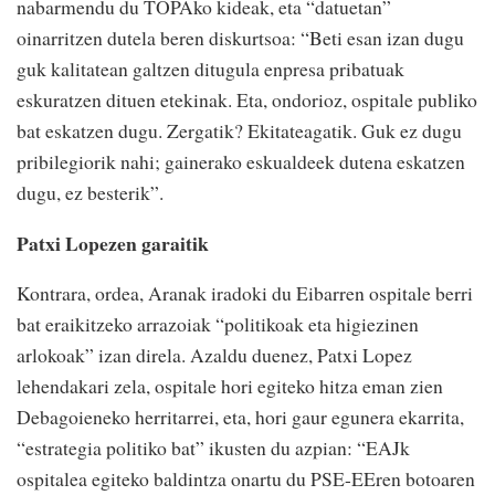
nabarmendu du TOPAko kideak, eta “datuetan”
oinarritzen dutela beren diskurtsoa: “Beti esan izan dugu
guk kalitatean galtzen ditugula enpresa pribatuak
eskuratzen dituen etekinak. Eta, ondorioz, ospitale publiko
bat eskatzen dugu. Zergatik? Ekitateagatik. Guk ez dugu
pribilegiorik nahi; gainerako eskualdeek dutena eskatzen
dugu, ez besterik”.
Patxi Lopezen garaitik
Kontrara, ordea, Aranak iradoki du Eibarren ospitale berri
bat eraikitzeko arrazoiak “politikoak eta higiezinen
arlokoak” izan direla. Azaldu duenez, Patxi Lopez
lehendakari zela, ospitale hori egiteko hitza eman zien
Debagoieneko herritarrei, eta, hori gaur egunera ekarrita,
“estrategia politiko bat” ikusten du azpian: “EAJk
ospitalea egiteko baldintza onartu du PSE-EEren botoaren