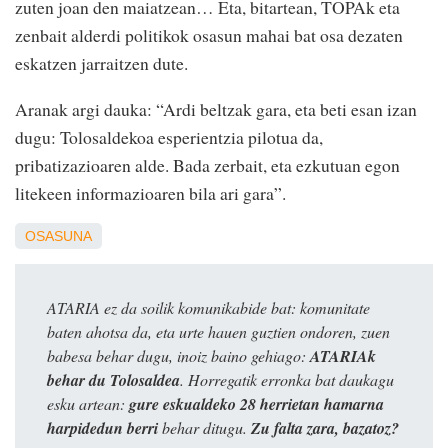
zuten joan den maiatzean… Eta, bitartean, TOPAk eta
zenbait alderdi politikok osasun mahai bat osa dezaten
eskatzen jarraitzen dute.
Aranak argi dauka: “Ardi beltzak gara, eta beti esan izan
dugu: Tolosaldekoa esperientzia pilotua da,
pribatizazioaren alde. Bada zerbait, eta ezkutuan egon
litekeen informazioaren bila ari gara”.
OSASUNA
ATARIA ez da soilik komunikabide bat: komunitate
baten ahotsa da, eta urte hauen guztien ondoren, zuen
babesa behar dugu, inoiz baino gehiago:
ATARIAk
behar du Tolosaldea
. Horregatik erronka bat daukagu
esku artean:
gure eskualdeko 28 herrietan hamarna
harpidedun berri
behar ditugu.
Zu falta zara, bazatoz?