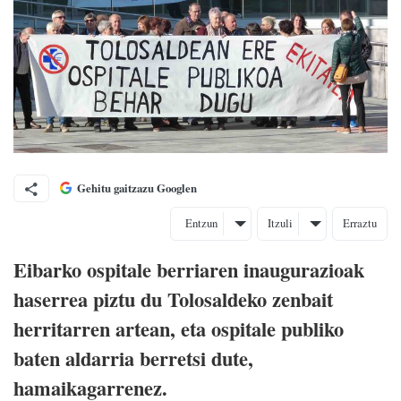
Gehitu gaitzazu Googlen
Entzun
Itzuli
Erraztu
Eibarko ospitale berriaren inaugurazioak
haserrea piztu du Tolosaldeko zenbait
herritarren artean, eta ospitale publiko
baten aldarria berretsi dute,
hamaikagarrenez.