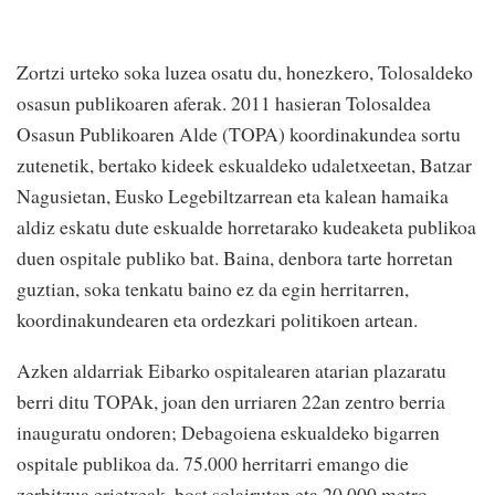
Zortzi urteko soka luzea osatu du, honezkero, Tolosaldeko
osasun publikoaren aferak. 2011 hasieran Tolosaldea
Osasun Publikoaren Alde (TOPA) koordinakundea sortu
zutenetik, bertako kideek eskualdeko udaletxeetan, Batzar
Nagusietan, Eusko Legebiltzarrean eta kalean hamaika
aldiz eskatu dute eskualde horretarako kudeaketa publikoa
duen ospitale publiko bat. Baina, denbora tarte horretan
guztian, soka tenkatu baino ez da egin herritarren,
koordinakundearen eta ordezkari politikoen artean.
Azken aldarriak Eibarko ospitalearen atarian plazaratu
berri ditu TOPAk, joan den urriaren 22an zentro berria
inauguratu ondoren; Debagoiena eskualdeko bigarren
ospitale publikoa da. 75.000 herritarri emango die
zerbitzua erietxeak, bost solairutan eta 20.000 metro