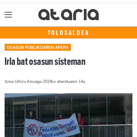
TOLOSALDEA
OSASUN PUBLIKOAREN AFERA
Irla bat osasun sisteman
Itzea Urkizu Arsuaga
2018ko abenduaren 14a