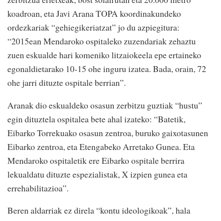
koadroan, eta Javi Arana TOPA koordinakundeko
ordezkariak “gehiegikeriatzat” jo du azpiegitura:
“2015ean Mendaroko ospitaleko zuzendariak zehaztu
zuen eskualde hari komeniko litzaiokeela epe ertaineko
egonaldietarako 10-15 ohe inguru izatea. Bada, orain, 72
ohe jarri dituzte ospitale berrian”.
Aranak dio eskualdeko osasun zerbitzu guztiak “hustu”
egin dituztela ospitalea bete ahal izateko: “Batetik,
Eibarko Torrekuako osasun zentroa, buruko gaixotasunen
Eibarko zentroa, eta Etengabeko Arretako Gunea. Eta
Mendaroko ospitaletik ere Eibarko ospitale berrira
lekualdatu dituzte espezialistak, X izpien gunea eta
errehabilitazioa”.
Beren aldarriak ez direla “kontu ideologikoak”, hala