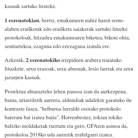
kasuak sartuko lirateke.
1 eszenatokian
, berriz, emakumeen nahiz haien seme-
alaben erailketak edo erailketa saiakerak sartuko lituzke
protokoloak, hitzailea emakumearen bikotea, bikote ohia,
senitartekoa, ezaguna edo ezezaguna izanda ere.
2 eszenatokiko
Azkenik,
irizpideen arabera tratatuko
lituzkete, sexu erasoak, sexu abusuak, lesio larriak eta sexu
jazarpen kasuak.
Proiektua abiarazteko lehen pausoa izan da aurkezpena,
baina, urtarriletik aurrera, aldundiak udalekin garatuko du
kontraste fasea, "helburua lurralde osorako protokolo
bateratu bat izatea baita". Horrenbestez, tokian tokiko
balizko moldaketak txertatu eta gero, GFAren asmoa da,
protokoloa 2018ko uda aurretik erabilgarri izatea.