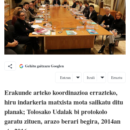
Gehitu gaitzazu Googlen
Entzun
Itzuli
Erraztu
Erakunde arteko koordinazioa errazteko,
hiru indarkeria matxista mota sailkatu ditu
planak; Tolosako Udalak bi protokolo
garatu zituen, arazo berari begira, 2014an