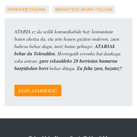
PAREKIDETASUNA
BERASTEGI
IRURA
TOLOSA
ATARIA ez da soilik komunikabide bat: komunitate
baten ahotsa da, eta urte hauen guztien ondoren, zuen
babesa behar dugu, inoiz baino gehiago:
ATARIAk
behar du Tolosaldea
. Horregatik erronka bat daukagu
esku artean:
gure eskualdeko 28 herrietan hamarna
harpidedun berri
behar ditugu.
Zu falta zara, bazatoz?
EGIN ATARIKIDE!