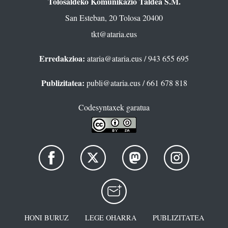
Tolosaldeko Komunikazio Taldea S.M.
San Esteban, 20 Tolosa 20400
tkt@ataria.eus
Erredakzioa:
ataria@ataria.eus
/ 943 655 695
Publizitatea:
publi@ataria.eus
/ 661 678 818
Codesyntaxek garatua
HONI BURUZ
LEGE OHARRA
PUBLIZITATEA