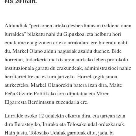
eta 2016an.
Aldundiak "pertsonen arteko desberdintasun txikiena duen
lurraldea" bilakatu nahi du Gipuzkoa, eta helburu hori
emakume eta gizonen arteko arrakalara ere bideratu nahi
du, Markel Olano aldun nagusiak azaldu duenez. Bide
horretan, Indarkeria matxistaren aurkako lehen protokolo
instituzionala garatu du erakundeak, administrazioei nahiz
herritarrei tresna eskura jartzeko. Horrela,egitasmoa
aurkezteko, Markel Olanorekin batera izan dira, Maite
Peña Gizarte Politikako foru diputatua eta Miren
Elgarresta Berdintasun zuzendaria ere.
Lurralde osoko 12 udalekin elkartu dira, eta tartean izan
dira Berastegiko, Irurako eta Tolosako udal ordezkariak.
Hain justu, Tolosako Udalak garatuak ditu, jada, bi