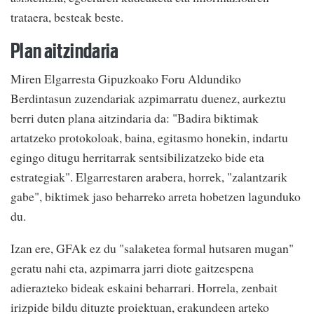
trataera, besteak beste.
Plan aitzindaria
Miren Elgarresta Gipuzkoako Foru Aldundiko
Berdintasun zuzendariak azpimarratu duenez, aurkeztu
berri duten plana aitzindaria da: "Badira biktimak
artatzeko protokoloak, baina, egitasmo honekin, indartu
egingo ditugu herritarrak sentsibilizatzeko bide eta
estrategiak". Elgarrestaren arabera, horrek, "zalantzarik
gabe", biktimek jaso beharreko arreta hobetzen lagunduko
du.
Izan ere, GFAk ez du "salaketea formal hutsaren mugan"
geratu nahi eta, azpimarra jarri diote gaitzespena
adierazteko bideak eskaini beharrari. Horrela, zenbait
irizpide bildu dituzte proiektuan, erakundeen arteko