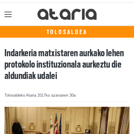
TOLOSALDEA
Indarkeria matxistaren aurkako lehen
protokolo instituzionala aurkeztu die
aldundiak udalei
Tolosaldeko Ataria
2017ko azaroaren 30a