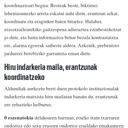
koordinazioari begira. Besteak beste, biktimei
lehentasunezko arreta eskaini nahi diete, erantzun azkar,
koordinatu eta eraginkor baten bitartez. Halaber,
erasotzailearekiko gaitzespena adieraztea ezinbestekotzat
jo dute, eta baita informazioa behar bezala kontrastatzea
ere, alarma egoerak saiheste aldera. Azkenik, prebentzio
jarduerei berebiziko garrantzia eman diete.
Hiru indarkeria maila, erantzunak
koordinatzeko
Aldundiak aurkeztu berri duen protokolo instituzionalak
indarkeria matxista hiru mailatan banatu du, erantzunak
ere zehazteko helburuz.
0 eszenatokia
delakoaren barruan, etxeko tratu txarraren
ondorioz edo sexu erasoen ondorioz eraildako emakumeen