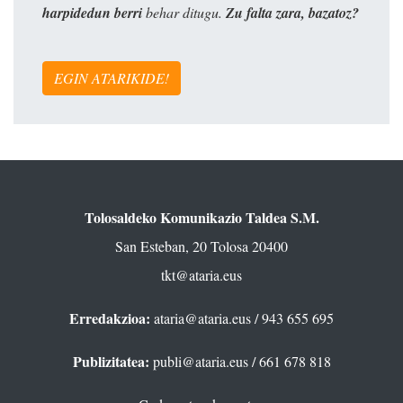
harpidedun berri
behar ditugu.
Zu falta zara, bazatoz?
EGIN ATARIKIDE!
Tolosaldeko Komunikazio Taldea S.M.
San Esteban, 20 Tolosa 20400
tkt@ataria.eus
Erredakzioa:
ataria@ataria.eus
/ 943 655 695
Publizitatea:
publi@ataria.eus
/ 661 678 818