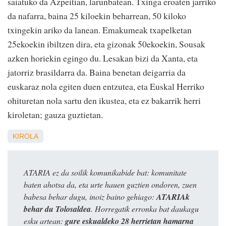
saiatuko da Azpeitian, larunbatean. Txinga eroaten jarriko
da nafarra, baina 25 kiloekin beharrean, 50 kiloko
txingekin ariko da lanean. Emakumeak txapelketan
25ekoekin ibiltzen dira, eta gizonak 50ekoekin, Sousak
azken horiekin egingo du. Lesakan bizi da Xanta, eta
jatorriz brasildarra da. Baina benetan deigarria da
euskaraz nola egiten duen entzutea, eta Euskal Herriko
ohituretan nola sartu den ikustea, eta ez bakarrik herri
kiroletan; gauza guztietan.
KIROLA
ATARIA ez da soilik komunikabide bat: komunitate
baten ahotsa da, eta urte hauen guztien ondoren, zuen
babesa behar dugu, inoiz baino gehiago:
ATARIAk
behar du Tolosaldea
. Horregatik erronka bat daukagu
esku artean:
gure eskualdeko 28 herrietan hamarna