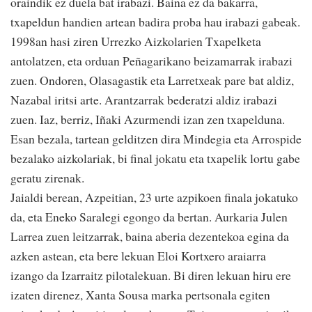
oraindik ez duela bat irabazi. Baina ez da bakarra,
txapeldun handien artean badira proba hau irabazi gabeak.
1998an hasi ziren Urrezko Aizkolarien Txapelketa
antolatzen, eta orduan Peñagarikano beizamarrak irabazi
zuen. Ondoren, Olasagastik eta Larretxeak pare bat aldiz,
Nazabal iritsi arte. Arantzarrak bederatzi aldiz irabazi
zuen. Iaz, berriz, Iñaki Azurmendi izan zen txapelduna.
Esan bezala, tartean gelditzen dira Mindegia eta Arrospide
bezalako aizkolariak, bi final jokatu eta txapelik lortu gabe
geratu zirenak.
Jaialdi berean, Azpeitian, 23 urte azpikoen finala jokatuko
da, eta Eneko Saralegi egongo da bertan. Aurkaria Julen
Larrea zuen leitzarrak, baina aberia dezentekoa egina da
azken astean, eta bere lekuan Eloi Kortxero araiarra
izango da Izarraitz pilotalekuan. Bi diren lekuan hiru ere
izaten direnez, Xanta Sousa marka pertsonala egiten