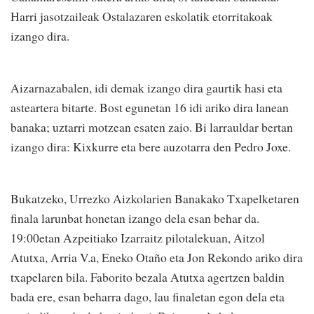
Harri jasotzaileak Ostalazaren eskolatik etorritakoak
izango dira.
Aizarnazabalen, idi demak izango dira gaurtik hasi eta
asteartera bitarte. Bost egunetan 16 idi ariko dira lanean
banaka; uztarri motzean esaten zaio. Bi larrauldar bertan
izango dira: Kixkurre eta bere auzotarra den Pedro Joxe.
Bukatzeko, Urrezko Aizkolarien Banakako Txapelketaren
finala larunbat honetan izango dela esan behar da.
19:00etan Azpeitiako Izarraitz pilotalekuan, Aitzol
Atutxa, Arria V.a, Eneko Otaño eta Jon Rekondo ariko dira
txapelaren bila. Faborito bezala Atutxa agertzen baldin
bada ere, esan beharra dago, lau finaletan egon dela eta