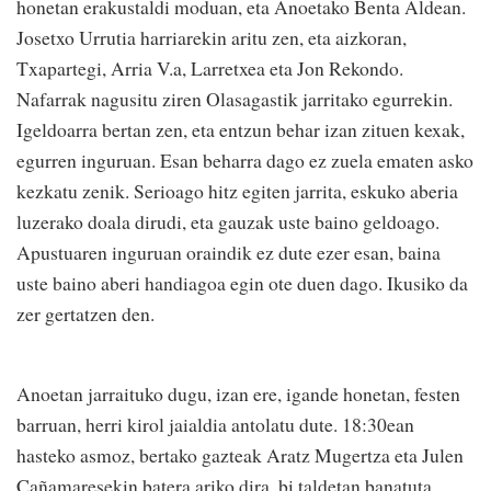
honetan erakustaldi moduan, eta Anoetako Benta Aldean.
Josetxo Urrutia harriarekin aritu zen, eta aizkoran,
Txapartegi, Arria V.a, Larretxea eta Jon Rekondo.
Nafarrak nagusitu ziren Olasagastik jarritako egurrekin.
Igeldoarra bertan zen, eta entzun behar izan zituen kexak,
egurren inguruan. Esan beharra dago ez zuela ematen asko
kezkatu zenik. Serioago hitz egiten jarrita, eskuko aberia
luzerako doala dirudi, eta gauzak uste baino geldoago.
Apustuaren inguruan oraindik ez dute ezer esan, baina
uste baino aberi handiagoa egin ote duen dago. Ikusiko da
zer gertatzen den.
Anoetan jarraituko dugu, izan ere, igande honetan, festen
barruan, herri kirol jaialdia antolatu dute. 18:30ean
hasteko asmoz, bertako gazteak Aratz Mugertza eta Julen
Cañamaresekin batera ariko dira, bi taldetan banatuta.