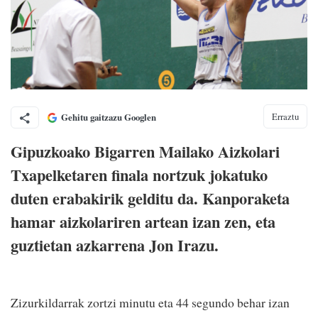
Erraztu
Gehitu gaitzazu Googlen
Gipuzkoako Bigarren Mailako Aizkolari
Txapelketaren finala nortzuk jokatuko
duten erabakirik gelditu da. Kanporaketa
hamar aizkolariren artean izan zen, eta
guztietan azkarrena Jon Irazu.
Zizurkildarrak zortzi minutu eta 44 segundo behar izan