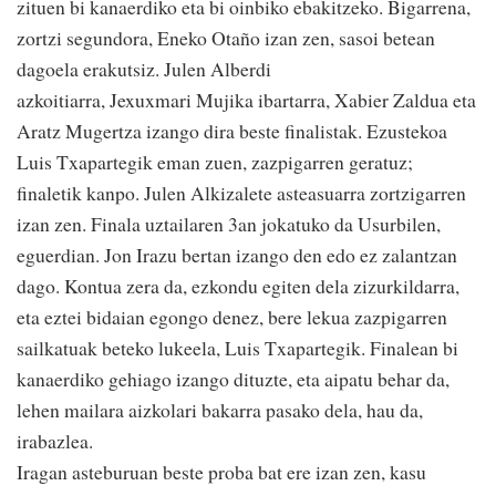
zituen bi kanaerdiko eta bi oinbiko ebakitzeko. Bigarrena,
zortzi segundora, Eneko Otaño izan zen, sasoi betean
dagoela erakutsiz. Julen Alberdi
azkoitiarra, Jexuxmari Mujika ibartarra, Xabier Zaldua eta
Aratz Mugertza izango dira beste finalistak. Ezustekoa
Luis Txapartegik eman zuen, zazpigarren geratuz;
finaletik kanpo. Julen Alkizalete asteasuarra zortzigarren
izan zen. Finala uztailaren 3an jokatuko da Usurbilen,
eguerdian. Jon Irazu bertan izango den edo ez zalantzan
dago. Kontua zera da, ezkondu egiten dela zizurkildarra,
eta eztei bidaian egongo denez, bere lekua zazpigarren
sailkatuak beteko lukeela, Luis Txapartegik. Finalean bi
kanaerdiko gehiago izango dituzte, eta aipatu behar da,
lehen mailara aizkolari bakarra pasako dela, hau da,
irabazlea.
Iragan asteburuan beste proba bat ere izan zen, kasu