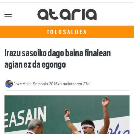
TOLOSALDEA
Irazu sasoiko dago baina finalean
agian ez da egongo
Joxe Anjel Sarasola
2016ko maiatzaren 27a