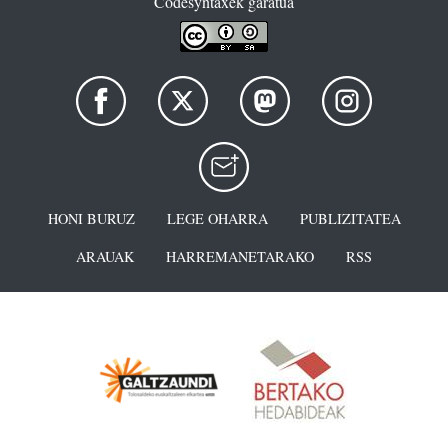
Codesyntaxek garatua
HONI BURUZ
LEGE OHARRA
PUBLIZITATEA
ARAUAK
HARREMANETARAKO
RSS