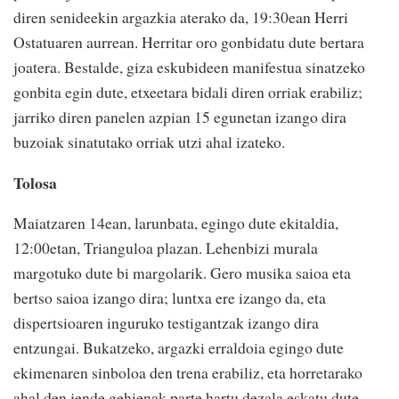
diren senideekin argazkia aterako da, 19:30ean Herri
Ostatuaren aurrean. Herritar oro gonbidatu dute bertara
joatera. Bestalde, giza eskubideen manifestua sinatzeko
gonbita egin dute, etxeetara bidali diren orriak erabiliz;
jarriko diren panelen azpian 15 egunetan izango dira
buzoiak sinatutako orriak utzi ahal izateko.
Tolosa
Maiatzaren 14ean, larunbata, egingo dute ekitaldia,
12:00etan, Trianguloa plazan. Lehenbizi murala
margotuko dute bi margolarik. Gero musika saioa eta
bertso saioa izango dira; luntxa ere izango da, eta
dispertsioaren inguruko testigantzak izango dira
entzungai. Bukatzeko, argazki erraldoia egingo dute
ekimenaren sinboloa den trena erabiliz, eta horretarako
ahal den jende gehienak parte hartu dezala eskatu dute,