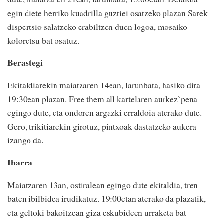
egin diete herriko kuadrilla guztiei osatzeko plazan Sarek
dispertsio salatzeko erabiltzen duen logoa, mosaiko
koloretsu bat osatuz.
Berastegi
Ekitaldiarekin maiatzaren 14ean, larunbata, hasiko dira
19:30ean plazan. Free them all kartelaren aurkez`pena
egingo dute, eta ondoren argazki erraldoia aterako dute.
Gero, trikitiarekin girotuz, pintxoak dastatzeko aukera
izango da.
Ibarra
Maiatzaren 13an, ostiralean egingo dute ekitaldia, tren
baten ibilbidea irudikatuz. 19:00etan aterako da plazatik,
eta geltoki bakoitzean giza eskubideen urraketa bat