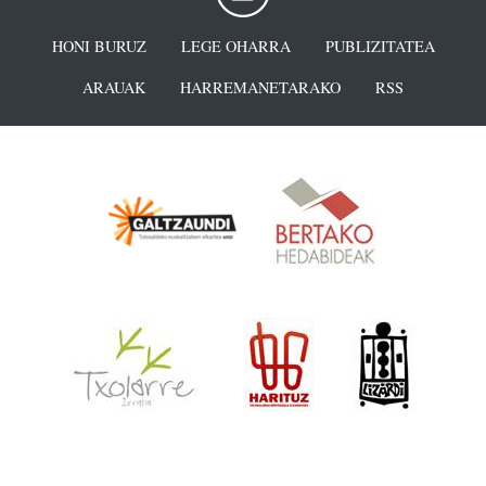
HONI BURUZ
LEGE OHARRA
PUBLIZITATEA
ARAUAK
HARREMANETARAKO
RSS