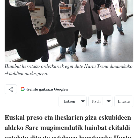
Hainbat herritako ordezkariek egin dute Hartu Trena dinamikako
ekitaldien aurkezpena.
Gehitu gaitzazu Googlen
Entzun
Itzuli
Erraztu
Euskal preso eta iheslarien giza eskubideen
aldeko Sare mugimendutik hainbat ekitaldi
antolatu dituzte asteburu honetarako Hartu