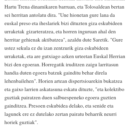
Hartu Trena dinamikaren barruan, eta Tolosaldean bertan
sei herritan antolatu dira. "Une hionetan gure lana da
euskal preso eta iheslariek bizi dituzten giza eskubideen
urraketak gizarteratzea, eta horren inguruan ahal den
herritar gehienak aktibatzea", azaldu dute Saretik. "Gure
ustez sekula ez du izan zentzurik giza eskubideen
urraketak, eta are gutxiago azken urteetan Euskal Herrian
bizi den egoeran. Horregatik iruditzen zaigu larritasun
handia duten egoera batzuk gainditu behar direla
lehenbailehen". Horien artean dispertsioarekin bukatzea
eta gaixo larrien askatasuna eskatu dituzte, "eta kolektibo
guztiak pairatzen duen salbuespeneko egoera guztien
gainditzea. Presoen eskubidea delako, eta senide eta
lagunek ere ez dutelako zertan pairatu beharrik neurri
horiek guztiak".