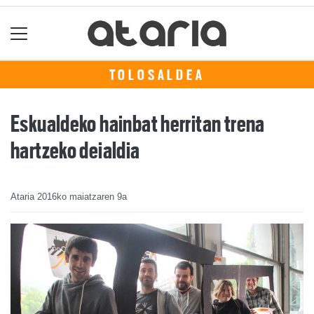
TOLOSALDEA
Eskualdeko hainbat herritan trena
hartzeko deialdia
Ataria
2016ko maiatzaren 9a