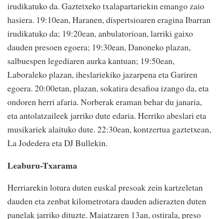
irudikatuko da. Gaztetxeko txalapartariekin emango zaio
hasiera. 19:10ean, Haranen, dispertsioaren eragina Ibarran
irudikatuko da; 19:20ean, anbulatorioan, larriki gaixo
dauden presoen egoera; 19:30ean, Danoneko plazan,
salbuespen legediaren aurka kantuan; 19:50ean,
Laboraleko plazan, iheslariekiko jazarpena eta Gariren
egoera. 20:00etan, plazan, sokatira desafioa izango da, eta
ondoren herri afaria. Norberak eraman behar du janaria,
eta antolatzaileek jarriko dute edaria. Herriko abeslari eta
musikariek alaituko dute. 22:30ean, kontzertua gaztetxean,
La Jodedera eta DJ Bullekin.
Leaburu-Txarama
Herriarekin lotura duten euskal presoak zein kartzeletan
dauden eta zenbat kilometrotara dauden adierazten duten
panelak jarriko dituzte. Maiatzaren 13an, ostirala, preso