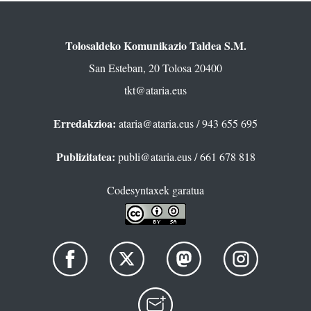
Tolosaldeko Komunikazio Taldea S.M.
San Esteban, 20 Tolosa 20400
tkt@ataria.eus
Erredakzioa:
ataria@ataria.eus
/ 943 655 695
Publizitatea:
publi@ataria.eus
/ 661 678 818
Codesyntaxek garatua