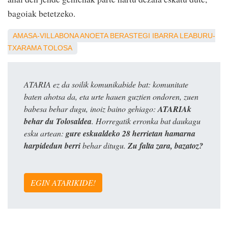
bagoiak betetzeko.
AMASA-VILLABONA
ANOETA
BERASTEGI
IBARRA
LEABURU-
TXARAMA
TOLOSA
ATARIA ez da soilik komunikabide bat: komunitate
baten ahotsa da, eta urte hauen guztien ondoren, zuen
babesa behar dugu, inoiz baino gehiago:
ATARIAk
behar du Tolosaldea
. Horregatik erronka bat daukagu
esku artean:
gure eskualdeko 28 herrietan hamarna
harpidedun berri
behar ditugu.
Zu falta zara, bazatoz?
EGIN ATARIKIDE!