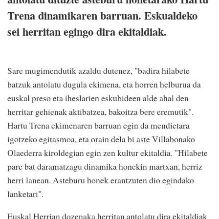
Trena dinamikaren barruan. Eskualdeko
sei herritan egingo dira ekitaldiak.
Sare mugimendutik azaldu dutenez, "badira hilabete
batzuk antolatu dugula ekimena, eta horren helburua da
euskal preso eta iheslarien eskubideen alde ahal den
herritar gehienak aktibatzea, bakoitza bere eremutik".
Hartu Trena ekimenaren barruan egin da mendietara
igotzeko egitasmoa, eta orain dela bi aste Villabonako
Olaederra kiroldegian egin zen kultur ekitaldia. "Hilabete
pare bat daramatzagu dinamika honekin martxan, herriz
herri lanean. Asteburu honek erantzuten dio egindako
lanketari".
Euskal Herrian dozenaka herritan antolatu dira ekitaldiak