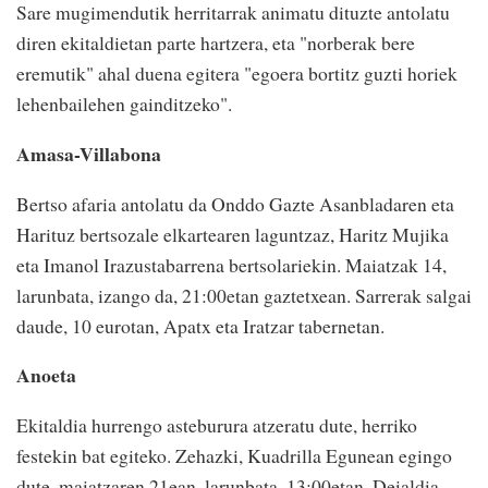
Sare mugimendutik herritarrak animatu dituzte antolatu
diren ekitaldietan parte hartzera, eta "norberak bere
eremutik" ahal duena egitera "egoera bortitz guzti horiek
lehenbailehen gainditzeko".
Amasa-Villabona
Bertso afaria antolatu da Onddo Gazte Asanbladaren eta
Harituz bertsozale elkartearen laguntzaz, Haritz Mujika
eta Imanol Irazustabarrena bertsolariekin. Maiatzak 14,
larunbata, izango da, 21:00etan gaztetxean. Sarrerak salgai
daude, 10 eurotan, Apatx eta Iratzar tabernetan.
Anoeta
Ekitaldia hurrengo asteburura atzeratu dute, herriko
festekin bat egiteko. Zehazki, Kuadrilla Egunean egingo
dute, maiatzaren 21ean, larunbata, 13:00etan. Deialdia