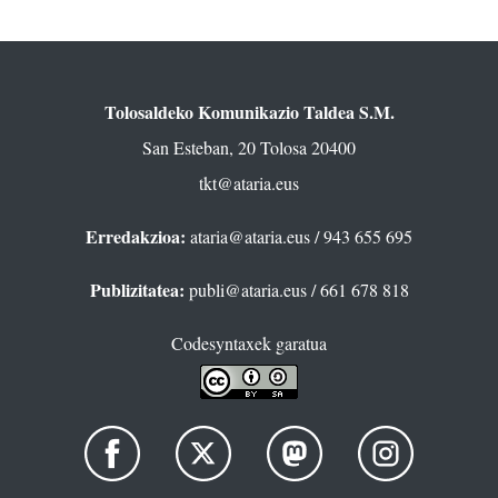
Tolosaldeko Komunikazio Taldea S.M.
San Esteban, 20 Tolosa 20400
tkt@ataria.eus
Erredakzioa:
ataria@ataria.eus
/ 943 655 695
Publizitatea:
publi@ataria.eus
/ 661 678 818
Codesyntaxek garatua