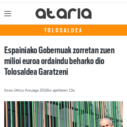
TOLOSALDEA
Espainiako Gobernuak zorretan zuen
milioi euroa ordaindu beharko dio
Tolosaldea Garatzeni
Itzea Urkizu Arsuaga
2016ko apirilaren 13a