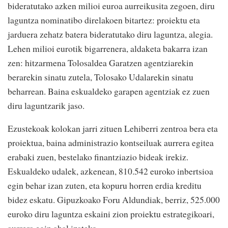
bideratutako azken milioi euroa aurreikusita zegoen, diru
laguntza nominatibo direlakoen bitartez: proiektu eta
jarduera zehatz batera bideratutako diru laguntza, alegia.
Lehen milioi eurotik bigarrenera, aldaketa bakarra izan
zen: hitzarmena Tolosaldea Garatzen agentziarekin
berarekin sinatu zutela, Tolosako Udalarekin sinatu
beharrean. Baina eskualdeko garapen agentziak ez zuen
diru laguntzarik jaso.
Ezustekoak kolokan jarri zituen Lehiberri zentroa bera eta
proiektua, baina administrazio kontseiluak aurrera egitea
erabaki zuen, bestelako finantziazio bideak irekiz.
Eskualdeko udalek, azkenean, 810.542 euroko inbertsioa
egin behar izan zuten, eta kopuru horren erdia kreditu
bidez eskatu. Gipuzkoako Foru Aldundiak, berriz, 525.000
euroko diru laguntza eskaini zion proiektu estrategikoari,