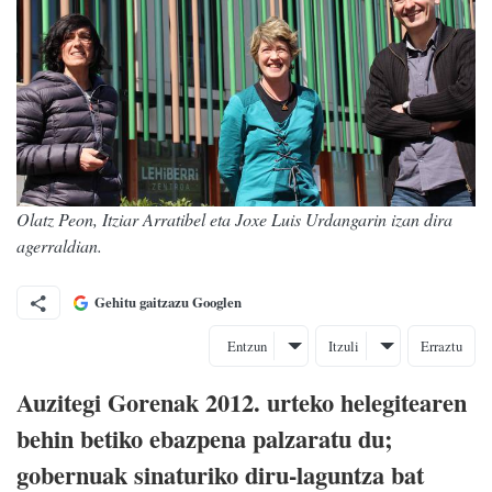
Olatz Peon, Itziar Arratibel eta Joxe Luis Urdangarin izan dira
agerraldian.
Gehitu gaitzazu Googlen
Entzun
Itzuli
Erraztu
Auzitegi Gorenak 2012. urteko helegitearen
behin betiko ebazpena palzaratu du;
gobernuak sinaturiko diru-laguntza bat