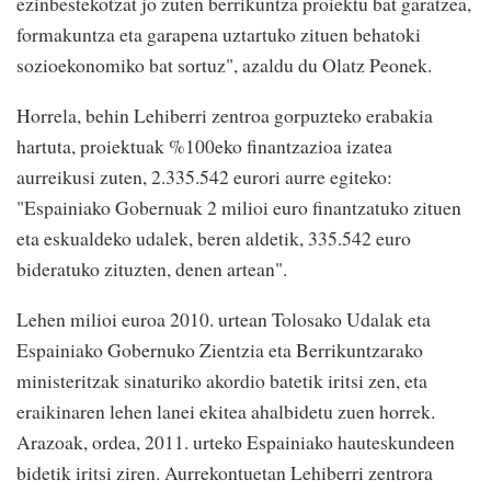
ezinbestekotzat jo zuten berrikuntza proiektu bat garatzea,
formakuntza eta garapena uztartuko zituen behatoki
sozioekonomiko bat sortuz", azaldu du Olatz Peonek.
Horrela, behin Lehiberri zentroa gorpuzteko erabakia
hartuta, proiektuak %100eko finantzazioa izatea
aurreikusi zuten, 2.335.542 eurori aurre egiteko:
"Espainiako Gobernuak 2 milioi euro finantzatuko zituen
eta eskualdeko udalek, beren aldetik, 335.542 euro
bideratuko zituzten, denen artean".
Lehen milioi euroa 2010. urtean Tolosako Udalak eta
Espainiako Gobernuko Zientzia eta Berrikuntzarako
ministeritzak sinaturiko akordio batetik iritsi zen, eta
eraikinaren lehen lanei ekitea ahalbidetu zuen horrek.
Arazoak, ordea, 2011. urteko Espainiako hauteskundeen
bidetik iritsi ziren. Aurrekontuetan Lehiberri zentrora