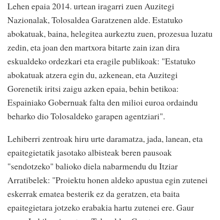
Lehen epaia 2014. urtean iragarri zuen Auzitegi
Nazionalak, Tolosaldea Garatzenen alde. Estatuko
abokatuak, baina, helegitea aurkeztu zuen, prozesua luzatu
zedin, eta joan den martxora bitarte zain izan dira
eskualdeko ordezkari eta eragile publikoak: "Estatuko
abokatuak atzera egin du, azkenean, eta Auzitegi
Gorenetik iritsi zaigu azken epaia, behin betikoa:
Espainiako Gobernuak falta den milioi euroa ordaindu
beharko dio Tolosaldeko garapen agentziari".
Lehiberri zentroak hiru urte daramatza, jada, lanean, eta
epaitegietatik jasotako albisteak beren pausoak
"sendotzeko" balioko diela nabarmendu du Itziar
Arratibelek: "Proiektu honen aldeko apustua egin zutenei
eskerrak ematea besterik ez da geratzen, eta baita
epaitegietara jotzeko erabakia hartu zutenei ere. Gaur