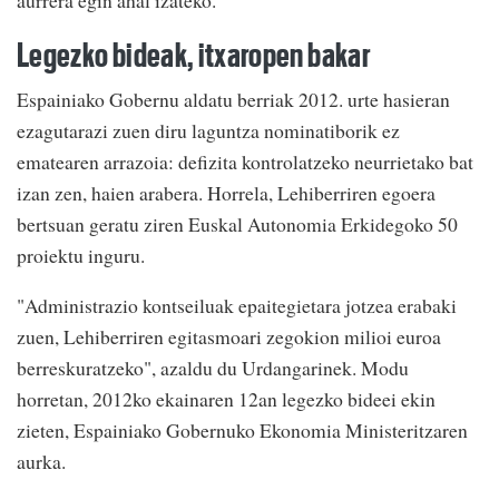
aurrera egin ahal izateko.
Legezko bideak, itxaropen bakar
Espainiako Gobernu aldatu berriak 2012. urte hasieran
ezagutarazi zuen diru laguntza nominatiborik ez
ematearen arrazoia: defizita kontrolatzeko neurrietako bat
izan zen, haien arabera. Horrela, Lehiberriren egoera
bertsuan geratu ziren Euskal Autonomia Erkidegoko 50
proiektu inguru.
"Administrazio kontseiluak epaitegietara jotzea erabaki
zuen, Lehiberriren egitasmoari zegokion milioi euroa
berreskuratzeko", azaldu du Urdangarinek. Modu
horretan, 2012ko ekainaren 12an legezko bideei ekin
zieten, Espainiako Gobernuko Ekonomia Ministeritzaren
aurka.