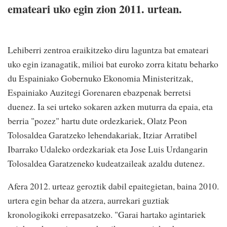
emateari uko egin zion 2011. urtean.
Lehiberri zentroa eraikitzeko diru laguntza bat emateari
uko egin izanagatik, milioi bat euroko zorra kitatu beharko
du Espainiako Gobernuko Ekonomia Ministeritzak,
Espainiako Auzitegi Gorenaren ebazpenak berretsi
duenez. Ia sei urteko sokaren azken muturra da epaia, eta
berria "pozez" hartu dute ordezkariek, Olatz Peon
Tolosaldea Garatzeko lehendakariak, Itziar Arratibel
Ibarrako Udaleko ordezkariak eta Jose Luis Urdangarin
Tolosaldea Garatzeneko kudeatzaileak azaldu dutenez.
Afera 2012. urteaz geroztik dabil epaitegietan, baina 2010.
urtera egin behar da atzera, aurrekari guztiak
kronologikoki errepasatzeko. "Garai hartako agintariek