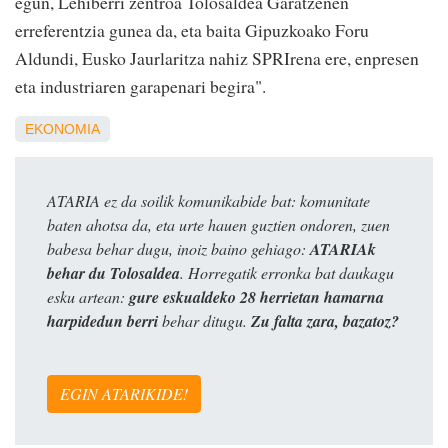
egun, Lehiberri zentroa Tolosaldea Garatzenen
erreferentzia gunea da, eta baita Gipuzkoako Foru
Aldundi, Eusko Jaurlaritza nahiz SPRIrena ere, enpresen
eta industriaren garapenari begira".
EKONOMIA
ATARIA ez da soilik komunikabide bat: komunitate
baten ahotsa da, eta urte hauen guztien ondoren, zuen
babesa behar dugu, inoiz baino gehiago:
ATARIAk
behar du Tolosaldea
. Horregatik erronka bat daukagu
esku artean:
gure eskualdeko 28 herrietan hamarna
harpidedun berri
behar ditugu.
Zu falta zara, bazatoz?
EGIN ATARIKIDE!