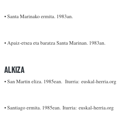
• Santa Marinako ermita. 1983an.
• Apaiz-etxea eta baratza Santa Marinan. 1983an.
ALKIZA
• San Martin eliza. 1985ean. Iturria: euskal-herria.org
• Santiago ermita. 1985ean. Iturria: euskal-herria.org