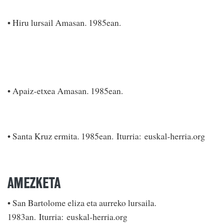
• Hiru lursail Amasan. 1985ean.
• Apaiz-etxea Amasan. 1985ean.
• Santa Kruz ermita. 1985ean. Iturria: euskal-herria.org
AMEZKETA
• San Bartolome eliza eta aurreko lursaila.
1983an. Iturria: euskal-herria.org