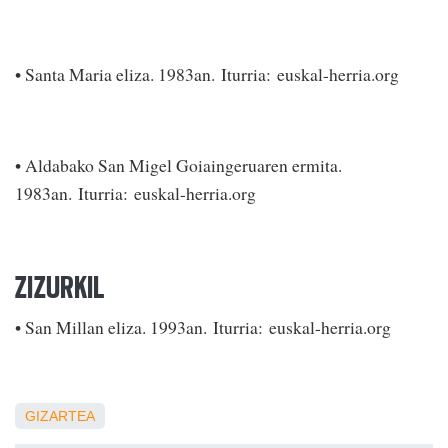
• Santa Maria eliza. 1983an. Iturria: euskal-herria.org
• Aldabako San Migel Goiaingeruaren ermita.
1983an. Iturria: euskal-herria.org
ZIZURKIL
• San Millan eliza. 1993an. Iturria: euskal-herria.org
GIZARTEA