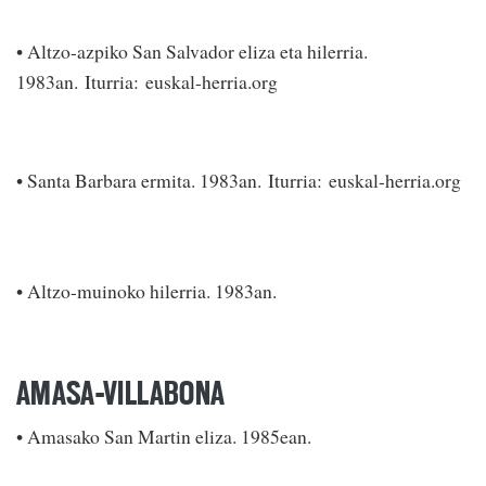
• Altzo-azpiko San Salvador eliza eta hilerria.
1983an. Iturria: euskal-herria.org
• Santa Barbara ermita. 1983an. Iturria: euskal-herria.org
• Altzo-muinoko hilerria. 1983an.
AMASA-VILLABONA
• Amasako San Martin eliza. 1985ean.