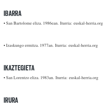
IBARRA
• San Bartolome eliza. 1986ean. Iturria: euskal-herria.org
• Izaskungo ermitza. 1977an. Iturria: euskal-herria.org
IKAZTEGIETA
• San Lorentzo eliza. 1983an. Iturria: euskal-herria.org
IRURA