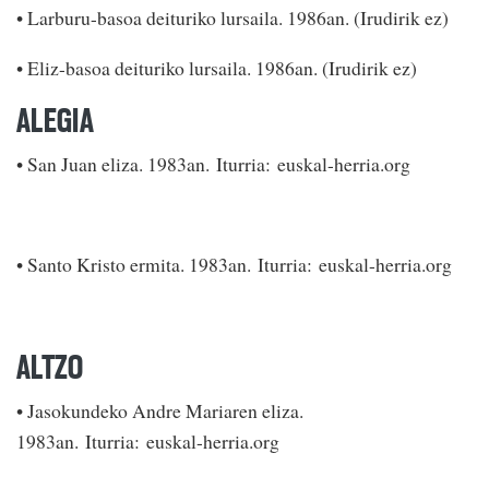
• Larburu-basoa deituriko lursaila. 1986an. (Irudirik ez)
• Eliz-basoa deituriko lursaila. 1986an. (Irudirik ez)
ALEGIA
• San Juan eliza. 1983an. Iturria: euskal-herria.org
• Santo Kristo ermita. 1983an. Iturria: euskal-herria.org
ALTZO
• Jasokundeko Andre Mariaren eliza.
1983an. Iturria: euskal-herria.org