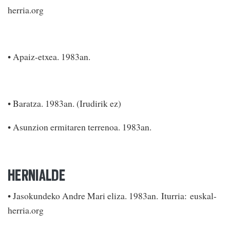
herria.org
• Apaiz-etxea. 1983an.
• Baratza. 1983an. (Irudirik ez)
• Asunzion ermitaren terrenoa. 1983an.
HERNIALDE
• Jasokundeko Andre Mari eliza. 1983an. Iturria: euskal-
herria.org