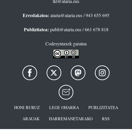
tkt@ataria.eus
Erredakzioa:
ataria@ataria.eus
/ 943 655 695
Publizitatea:
publi@ataria.eus
/ 661 678 818
Codesyntaxek garatua
HONI BURUZ
LEGE OHARRA
PUBLIZITATEA
ARAUAK
HARREMANETARAKO
RSS