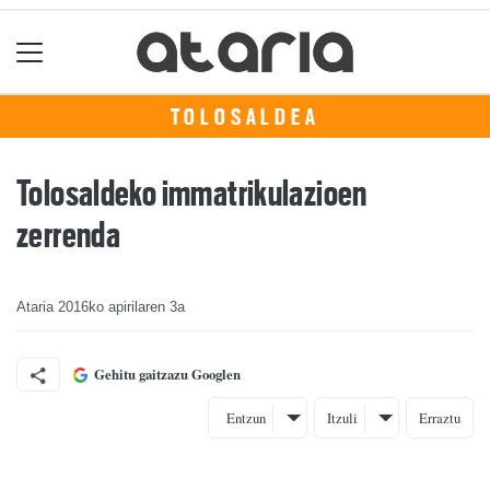
TOLOSALDEA
Tolosaldeko immatrikulazioen
zerrenda
Ataria
2016ko apirilaren 3a
Gehitu gaitzazu Googlen
Entzun
Itzuli
Erraztu