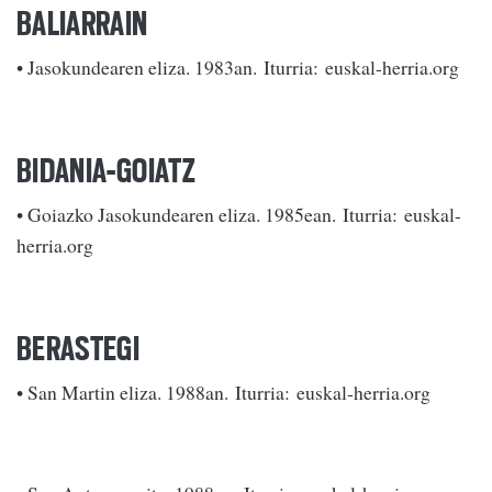
BALIARRAIN
• Jasokundearen eliza. 1983an. Iturria: euskal-herria.org
BIDANIA-GOIATZ
• Goiazko Jasokundearen eliza. 1985ean. Iturria: euskal-
herria.org
BERASTEGI
• San Martin eliza. 1988an. Iturria: euskal-herria.org