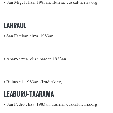
• San Migel eliza. 1983an. Iturria: euskal-herria.org
LARRAUL
• San Esteban eliza. 1983an.
• Apaiz-etxea, eliza parean 1983an.
• Bi lursail. 1983an. (Irudirik ez)
LEABURU-TXARAMA
• San Pedro eliza. 1983an. Iturria: euskal-herria.org