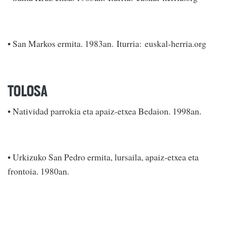
• San Markos ermita. 1983an. Iturria: euskal-herria.org
TOLOSA
• Natividad parrokia eta apaiz-etxea Bedaion. 1998an.
• Urkizuko San Pedro ermita, lursaila, apaiz-etxea eta
frontoia. 1980an.