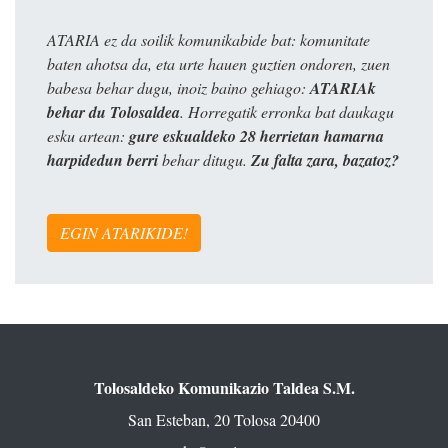
ATARIA ez da soilik komunikabide bat: komunitate
baten ahotsa da, eta urte hauen guztien ondoren, zuen
babesa behar dugu, inoiz baino gehiago:
ATARIAk
behar du Tolosaldea
. Horregatik erronka bat daukagu
esku artean:
gure eskualdeko 28 herrietan hamarna
harpidedun berri
behar ditugu.
Zu falta zara, bazatoz?
EGIN ATARIKIDE!
Tolosaldeko Komunikazio Taldea S.M.
San Esteban, 20 Tolosa 20400