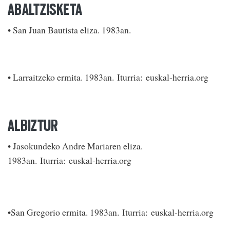
ABALTZISKETA
• San Juan Bautista eliza. 1983an.
• Larraitzeko ermita. 1983an. Iturria: euskal-herria.org
ALBIZTUR
• Jasokundeko Andre Mariaren eliza.
1983an. Iturria: euskal-herria.org
•San Gregorio ermita. 1983an. Iturria: euskal-herria.org