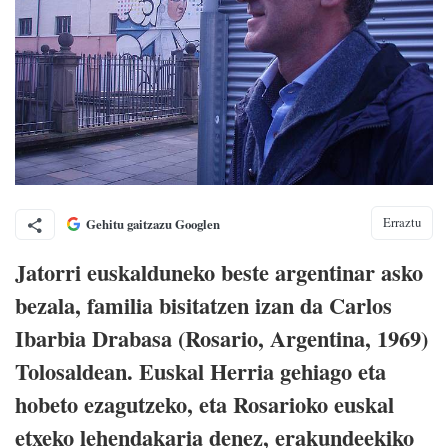
Erraztu
Gehitu gaitzazu Googlen
Jatorri euskalduneko beste argentinar asko
bezala, familia bisitatzen izan da Carlos
Ibarbia Drabasa (Rosario, Argentina, 1969)
Tolosaldean. Euskal Herria gehiago eta
hobeto ezagutzeko, eta Rosarioko euskal
etxeko lehendakaria denez, erakundeekiko