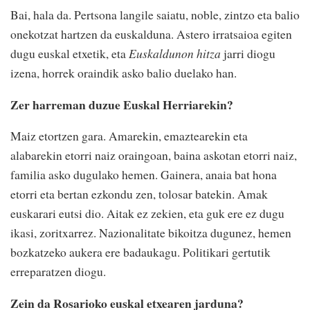
Bai, hala da. Pertsona langile saiatu, noble, zintzo eta balio
onekotzat hartzen da euskalduna. Astero irratsaioa egiten
dugu euskal etxetik, eta
Euskaldunon hitza
jarri diogu
izena, horrek oraindik asko balio duelako han.
Zer harreman duzue Euskal Herriarekin?
Maiz etortzen gara. Amarekin, emaztearekin eta
alabarekin etorri naiz oraingoan, baina askotan etorri naiz,
familia asko dugulako hemen. Gainera, anaia bat hona
etorri eta bertan ezkondu zen, tolosar batekin. Amak
euskarari eutsi dio. Aitak ez zekien, eta guk ere ez dugu
ikasi, zoritxarrez. Nazionalitate bikoitza dugunez, hemen
bozkatzeko aukera ere badaukagu. Politikari gertutik
erreparatzen diogu.
Zein da Rosarioko euskal etxearen jarduna?