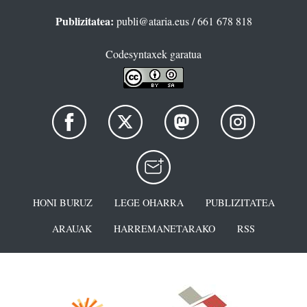
Publizitatea:
publi@ataria.eus
/ 661 678 818
Codesyntaxek garatua
HONI BURUZ
LEGE OHARRA
PUBLIZITATEA
ARAUAK
HARREMANETARAKO
RSS