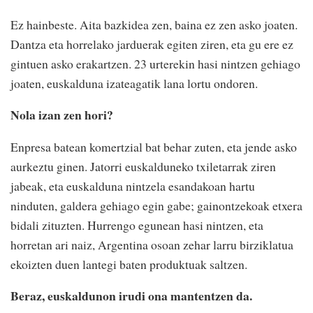
Ez hainbeste. Aita bazkidea zen, baina ez zen asko joaten.
Dantza eta horrelako jarduerak egiten ziren, eta gu ere ez
gintuen asko erakartzen. 23 urterekin hasi nintzen gehiago
joaten, euskalduna izateagatik lana lortu ondoren.
Nola izan zen hori?
Enpresa batean komertzial bat behar zuten, eta jende asko
aurkeztu ginen. Jatorri euskalduneko txiletarrak ziren
jabeak, eta euskalduna nintzela esandakoan hartu
ninduten, galdera gehiago egin gabe; gainontzekoak etxera
bidali zituzten. Hurrengo egunean hasi nintzen, eta
horretan ari naiz, Argentina osoan zehar larru birziklatua
ekoizten duen lantegi baten produktuak saltzen.
Beraz, euskaldunon irudi ona mantentzen da.