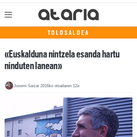
TOLOSALDEA
«Euskalduna nintzela esanda hartu
ninduten lanean»
Joxemi Saizar
2016ko otsailaren 12a