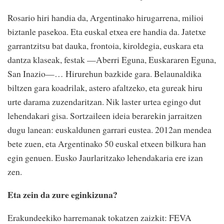
Rosario hiri handia da, Argentinako hirugarrena, milioi
biztanle pasekoa. Eta euskal etxea ere handia da. Jatetxe
garrantzitsu bat dauka, frontoia, kiroldegia, euskara eta
dantza klaseak, festak —Aberri Eguna, Euskararen Eguna,
San Inazio—… Hirurehun bazkide gara. Belaunaldika
biltzen gara koadrilak, astero afaltzeko, eta gureak hiru
urte darama zuzendaritzan. Nik laster urtea egingo dut
lehendakari gisa. Sortzaileen ideia berarekin jarraitzen
dugu lanean: euskaldunen garrari eustea. 2012an mendea
bete zuen, eta Argentinako 50 euskal etxeen bilkura han
egin genuen. Eusko Jaurlaritzako lehendakaria ere izan
zen.
Eta zein da zure eginkizuna?
Erakundeekiko harremanak tokatzen zaizkit: FEVA