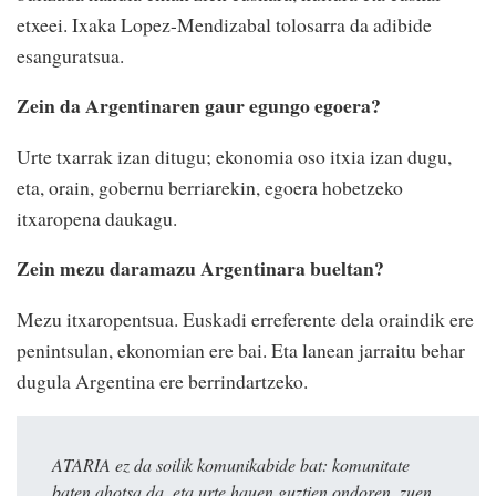
etxeei. Ixaka Lopez-Mendizabal tolosarra da adibide
esanguratsua.
Zein da Argentinaren gaur egungo egoera?
Urte txarrak izan ditugu; ekonomia oso itxia izan dugu,
eta, orain, gobernu berriarekin, egoera hobetzeko
itxaropena daukagu.
Zein mezu daramazu Argentinara bueltan?
Mezu itxaropentsua. Euskadi erreferente dela oraindik ere
penintsulan, ekonomian ere bai. Eta lanean jarraitu behar
dugula Argentina ere berrindartzeko.
ATARIA ez da soilik komunikabide bat: komunitate
baten ahotsa da, eta urte hauen guztien ondoren, zuen