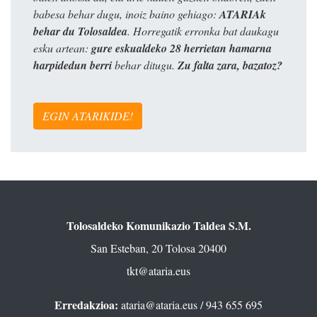
babesa behar dugu, inoiz baino gehiago:
ATARIAk
behar du Tolosaldea
. Horregatik erronka bat daukagu
esku artean:
gure eskualdeko 28 herrietan hamarna
harpidedun berri
behar ditugu.
Zu falta zara, bazatoz?
EGIN ATARIKIDE!
Tolosaldeko Komunikazio Taldea S.M.
San Esteban, 20 Tolosa 20400
tkt@ataria.eus
Erredakzioa:
ataria@ataria.eus
/ 943 655 695