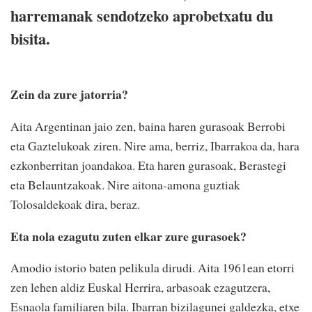
harremanak sendotzeko aprobetxatu du
bisita.
Zein da zure jatorria?
Aita Argentinan jaio zen, baina haren gurasoak Berrobi
eta Gaztelukoak ziren. Nire ama, berriz, Ibarrakoa da, hara
ezkonberritan joandakoa. Eta haren gurasoak, Berastegi
eta Belauntzakoak. Nire aitona-amona guztiak
Tolosaldekoak dira, beraz.
Eta nola ezagutu zuten elkar zure gurasoek?
Amodio istorio baten pelikula dirudi. Aita 1961ean etorri
zen lehen aldiz Euskal Herrira, arbasoak ezagutzera,
Esnaola familiaren bila. Ibarran bizilagunei galdezka, etxe