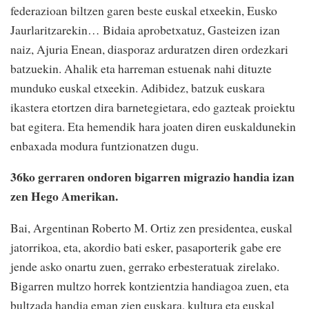
federazioan biltzen garen beste euskal etxeekin, Eusko
Jaurlaritzarekin… Bidaia aprobetxatuz, Gasteizen izan
naiz, Ajuria Enean, diasporaz arduratzen diren ordezkari
batzuekin. Ahalik eta harreman estuenak nahi dituzte
munduko euskal etxeekin. Adibidez, batzuk euskara
ikastera etortzen dira barnetegietara, edo gazteak proiektu
bat egitera. Eta hemendik hara joaten diren euskaldunekin
enbaxada modura funtzionatzen dugu.
36ko gerraren ondoren bigarren migrazio handia izan
zen Hego Amerikan.
Bai, Argentinan Roberto M. Ortiz zen presidentea, euskal
jatorrikoa, eta, akordio bati esker, pasaporterik gabe ere
jende asko onartu zuen, gerrako erbesteratuak zirelako.
Bigarren multzo horrek kontzientzia handiagoa zuen, eta
bultzada handia eman zien euskara, kultura eta euskal