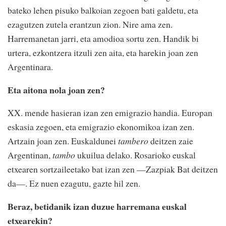
bateko lehen pisuko balkoian zegoen bati galdetu, eta
ezagutzen zutela erantzun zion. Nire ama zen.
Harremanetan jarri, eta amodioa sortu zen. Handik bi
urtera, ezkontzera itzuli zen aita, eta harekin joan zen
Argentinara.
Eta aitona nola joan zen?
XX. mende hasieran izan zen emigrazio handia. Europan
eskasia zegoen, eta emigrazio ekonomikoa izan zen.
Artzain joan zen. Euskaldunei
tambero
deitzen zaie
Argentinan,
tambo
ukuilua delako. Rosarioko euskal
etxearen sortzaileetako bat izan zen —Zazpiak Bat deitzen
da—. Ez nuen ezagutu, gazte hil zen.
Beraz, betidanik izan duzue harremana euskal
etxearekin?