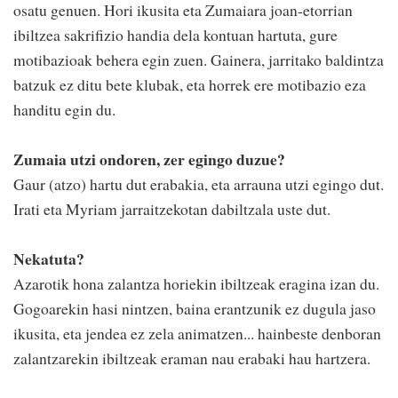
osatu genuen. Hori ikusita eta Zumaiara joan-etorrian
ibiltzea sakrifizio handia dela kontuan hartuta, gure
motibazioak behera egin zuen. Gainera, jarritako baldintza
batzuk ez ditu bete klubak, eta horrek ere motibazio eza
handitu egin du.
Zumaia utzi ondoren, zer egingo duzue?
Gaur (atzo) hartu dut erabakia, eta arrauna utzi egingo dut.
Irati eta Myriam jarraitzekotan dabiltzala uste dut.
Nekatuta?
Azarotik hona zalantza horiekin ibiltzeak eragina izan du.
Gogoarekin hasi nintzen, baina erantzunik ez dugula jaso
ikusita, eta jendea ez zela animatzen... hainbeste denboran
zalantzarekin ibiltzeak eraman nau erabaki hau hartzera.