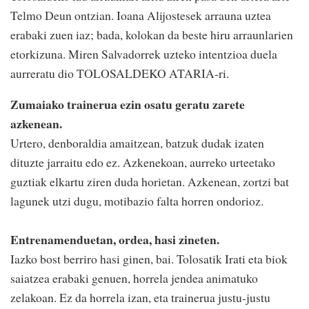
Telmo Deun ontzian. Ioana Alijostesek arrauna uztea
erabaki zuen iaz; bada, kolokan da beste hiru arraunlarien
etorkizuna. Miren Salvadorrek uzteko intentzioa duela
aurreratu dio TOLOSALDEKO ATARIA-ri.
Zumaiako trainerua ezin osatu geratu zarete
azkenean.
Urtero, denboraldia amaitzean, batzuk dudak izaten
dituzte jarraitu edo ez. Azkenekoan, aurreko urteetako
guztiak elkartu ziren duda horietan. Azkenean, zortzi bat
lagunek utzi dugu, motibazio falta horren ondorioz.
Entrenamenduetan, ordea, hasi zineten.
Iazko bost berriro hasi ginen, bai. Tolosatik Irati eta biok
saiatzea erabaki genuen, horrela jendea animatuko
zelakoan. Ez da horrela izan, eta trainerua justu-justu