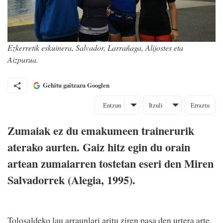
Ezkerretik eskuinera, Salvador, Larrañaga, Alijostes eta
Aizpurua.
Gehitu gaitzazu Googlen
Entzun
Itzuli
Erraztu
Zumaiak ez du emakumeen trainerurik
aterako aurten. Gaiz hitz egin du orain
artean zumaiarren tostetan eseri den Miren
Salvadorrek (Alegia, 1995).
Tolosaldeko lau arraunlari aritu ziren pasa den urtera arte