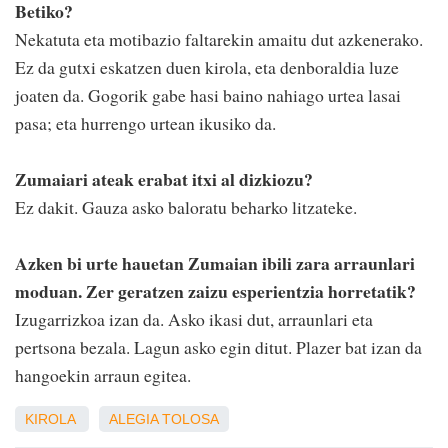
Betiko?
Nekatuta eta motibazio faltarekin amaitu dut azkenerako.
Ez da gutxi eskatzen duen kirola, eta denboraldia luze
joaten da. Gogorik gabe hasi baino nahiago urtea lasai
pasa; eta hurrengo urtean ikusiko da.
Zumaiari ateak erabat itxi al dizkiozu?
Ez dakit. Gauza asko baloratu beharko litzateke.
Azken bi urte hauetan Zumaian ibili zara arraunlari
moduan. Zer geratzen zaizu esperientzia horretatik?
Izugarrizkoa izan da. Asko ikasi dut, arraunlari eta
pertsona bezala. Lagun asko egin ditut. Plazer bat izan da
hangoekin arraun egitea.
KIROLA
ALEGIA
TOLOSA