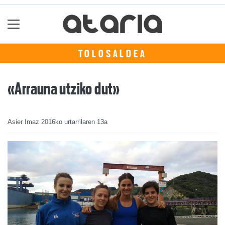
TOLOSALDEA
«Arrauna utziko dut»
Asier Imaz
2016ko urtarrilaren 13a