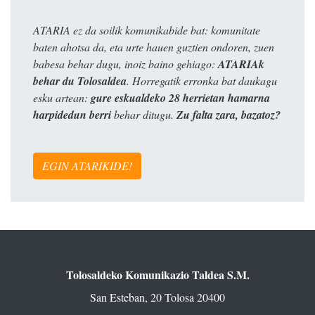
ATARIA ez da soilik komunikabide bat: komunitate
baten ahotsa da, eta urte hauen guztien ondoren, zuen
babesa behar dugu, inoiz baino gehiago:
ATARIAk
behar du Tolosaldea
. Horregatik erronka bat daukagu
esku artean:
gure eskualdeko 28 herrietan hamarna
harpidedun berri
behar ditugu.
Zu falta zara, bazatoz?
EGIN ATARIKIDE!
Tolosaldeko Komunikazio Taldea S.M.
San Esteban, 20 Tolosa 20400