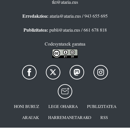
tkt@ataria.eus
Erredakzioa:
ataria@ataria.eus
/ 943 655 695
Publizitatea:
publi@ataria.eus
/ 661 678 818
Codesyntaxek garatua
HONI BURUZ
LEGE OHARRA
PUBLIZITATEA
ARAUAK
HARREMANETARAKO
RSS