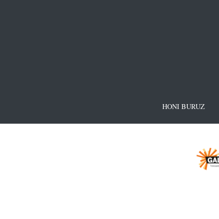
HONI BURUZ