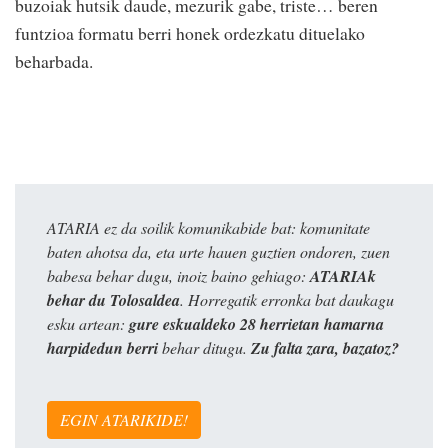
buzoiak hutsik daude, mezurik gabe, triste… beren
funtzioa formatu berri honek ordezkatu dituelako
beharbada.
ATARIA ez da soilik komunikabide bat: komunitate
baten ahotsa da, eta urte hauen guztien ondoren, zuen
babesa behar dugu, inoiz baino gehiago:
ATARIAk
behar du Tolosaldea
. Horregatik erronka bat daukagu
esku artean:
gure eskualdeko 28 herrietan hamarna
harpidedun berri
behar ditugu.
Zu falta zara, bazatoz?
EGIN ATARIKIDE!