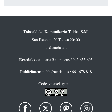
Tolosaldeko Komunikazio Taldea S.M.
San Esteban, 20 Tolosa 20400
tkt@ataria.eus
Erredakzioa:
ataria@ataria.eus
/ 943 655 695
Publizitatea:
publi@ataria.eus
/ 661 678 818
Codesyntaxek garatua