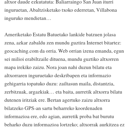
altxor daude ezkutatuta: Baliarraingo San Juan iturri
inguruetan, Abaltzisketako txoko ederretan, Villabona
inguruko mendietan…
Ameriketako Estatu Batuetako lankide batzuen jolasa
zena, azkar zabaldu zen mundu guztira Internet bitartez:
geocaching.com da orria. Web orrian izena emanda, egun
sei milioi erabiltzaile dituena, mundu guztiko altxorren
mapa irekiko zaizu. Nora joan nahi duzun bilatu eta
altxorraren inguruetako deskribapen eta informazio
gehigarria topatuko duzu: zailtasun maila, distantzia,
zerbitzuak, argazkiak… eta baita, aurretik altxorra bilatu
dutenen iritziak ere. Bertan agertuko zaizu altxorra
bilatzeko GPS-an sartu beharreko koordenaden
informazioa ere, edo agian, aurretik proba bat burutu
beharko duzu informazioa lortzeko; altxorrak aurkitzea ez