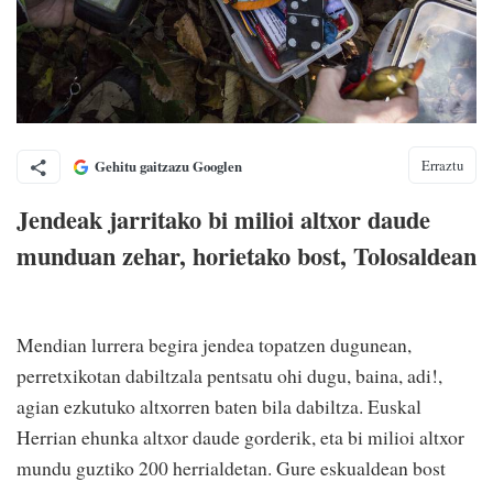
Erraztu
Gehitu gaitzazu Googlen
Jendeak jarritako bi milioi altxor daude
munduan zehar, horietako bost, Tolosaldean
Mendian lurrera begira jendea topatzen dugunean,
perretxikotan dabiltzala pentsatu ohi dugu, baina, adi!,
agian ezkutuko altxorren baten bila dabiltza. Euskal
Herrian ehunka altxor daude gorderik, eta bi milioi altxor
mundu guztiko 200 herrialdetan. Gure eskualdean bost