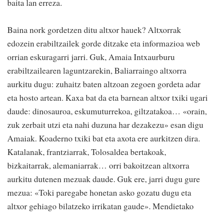
baita lan erreza.
Baina nork gordetzen ditu altxor hauek? Altxorrak
edozein erabiltzailek gorde ditzake eta informazioa web
orrian eskuragarri jarri. Guk, Amaia Intxaurburu
erabiltzailearen laguntzarekin, Baliarraingo altxorra
aurkitu dugu: zuhaitz baten altzoan zegoen gordeta adar
eta hosto artean. Kaxa bat da eta barnean altxor txiki ugari
daude: dinosauroa, eskumuturrekoa, giltzatakoa… «orain,
zuk zerbait utzi eta nahi duzuna har dezakezu» esan digu
Amaiak. Koaderno txiki bat eta axota ere aurkitzen dira.
Katalanak, frantziarrak, Tolosaldea bertakoak,
bizkaitarrak, alemaniarrak… orri bakoitzean altxorra
aurkitu dutenen mezuak daude. Guk ere, jarri dugu gure
mezua: «Toki paregabe honetan asko gozatu dugu eta
altxor gehiago bilatzeko irrikatan gaude». Mendietako