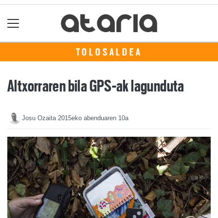
TOLOSALDEA
Altxorraren bila GPS-ak lagunduta
Josu Ozaita
2015eko abenduaren 10a