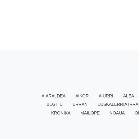
AIARALDEA
AIKOR
AIURRI
ALEA
BEGITU
ERRAN
EUSKALERRIA IRRA
KRONIKA
MAILOPE
NOAUA
O