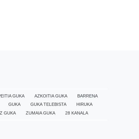
EITIA GUKA
AZKOITIA GUKA
BARRENA
GUKA
GUKA TELEBISTA
HIRUKA
Z GUKA
ZUMAIA GUKA
28 KANALA