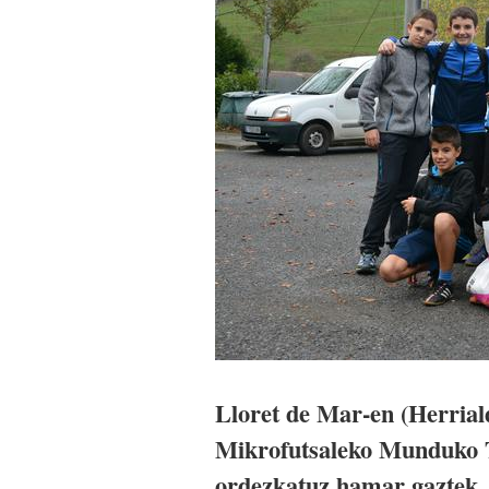
Lloret de Mar-en (Herrial
Mikrofutsaleko Munduko T
ordezkatuz hamar gaztek, 