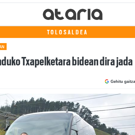
TOLOSALDEA
AN
duko Txapelketara bidean dira jada
Gehitu gaitz