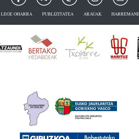
LEGE OHARRA
PUBLIZITATEA
ARAUAK
HARREMANE