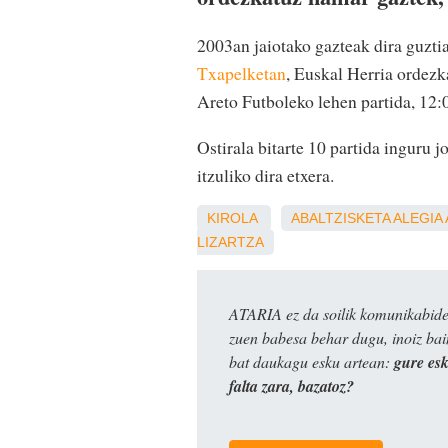
2003an jaiotako gazteak dira guzti
Txapelketan
, Euskal Herria ordezk
Areto Futboleko lehen partida, 12:0
Ostirala bitarte 10 partida inguru 
itzuliko dira etxera.
KIROLA
ABALTZISKETA
ALEGIA
LIZARTZA
ATARIA ez da soilik komunikabide 
zuen babesa behar dugu, inoiz ba
bat daukagu esku artean:
gure es
falta zara, bazatoz?