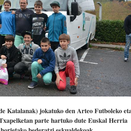
de Katalanak) jokatuko den Arteo Futboleko et
xapelketan parte hartuko dute Euskal Herria
horietako bederatzi eskualdekoak