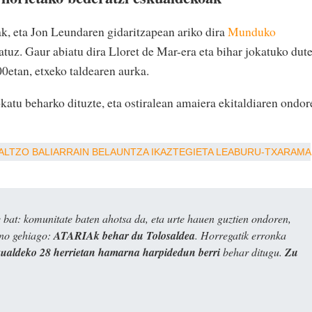
ak, eta Jon Leundaren gidaritzapean ariko dira
Munduko
atuz. Gaur abiatu dira Lloret de Mar-era eta bihar jokatuko dut
0etan, etxeko taldearen aurka.
jokatu beharko dituzte, eta ostiralean amaiera ekitaldiaren ondo
ALTZO
BALIARRAIN
BELAUNTZA
IKAZTEGIETA
LEABURU-TXARAMA
bat: komunitate baten ahotsa da, eta urte hauen guztien ondoren,
ino gehiago:
ATARIAk behar du Tolosaldea
. Horregatik erronka
kualdeko 28 herrietan hamarna harpidedun berri
behar ditugu.
Zu