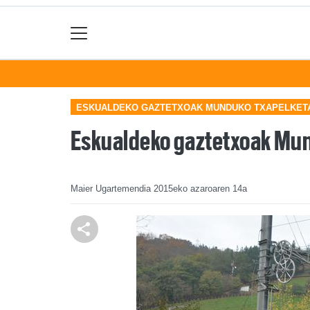
ESKUALDEKO GAZTETXOAK MUNDUKO TXAPELKET
Eskualdeko gaztetxoak Mun
Maier Ugartemendia
2015eko azaroaren 14a