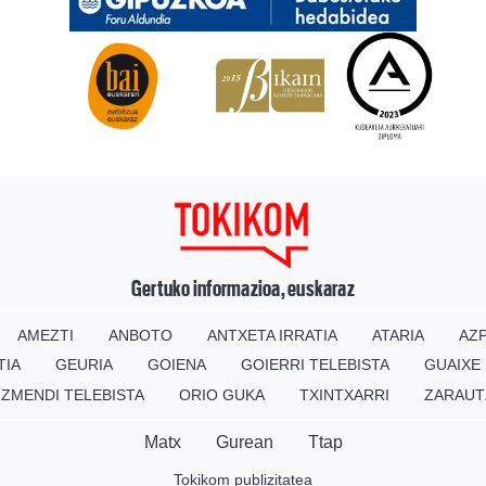
Gertuko informazioa, euskaraz
AMEZTI
ANBOTO
ANTXETA IRRATIA
ATARIA
AZP
TIA
GEURIA
GOIENA
GOIERRI TELEBISTA
GUAIXE
IZMENDI TELEBISTA
ORIO GUKA
TXINTXARRI
ZARAUT
Matx
Gurean
Ttap
Tokikom publizitatea