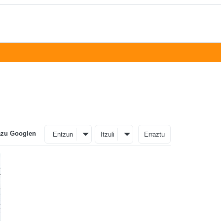
azu Googlen
Entzun
Itzuli
Erraztu