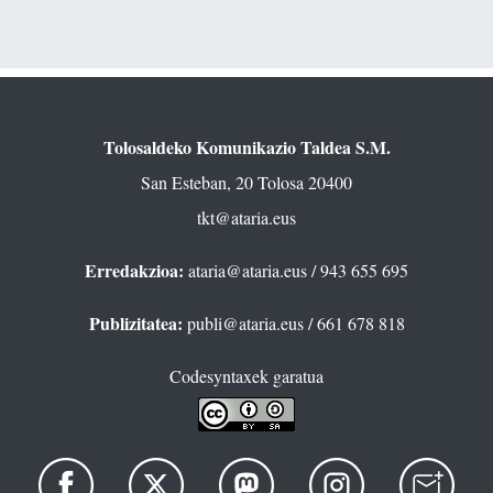
Tolosaldeko Komunikazio Taldea S.M.
San Esteban, 20 Tolosa 20400
tkt@ataria.eus
Erredakzioa:
ataria@ataria.eus
/ 943 655 695
Publizitatea:
publi@ataria.eus
/ 661 678 818
Codesyntaxek garatua