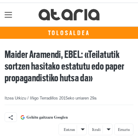
TOLOSALDEA
Maider Aramendi, EBEL: «Teilatutik
sortzen hasitako estatutu edo paper
propagandistiko hutsa da»
Itzea Urkizu / Iñigo Terradillos
2015eko urriaren 29a
Gehitu gaitzazu Googlen
Entzun
Itzuli
Erraztu