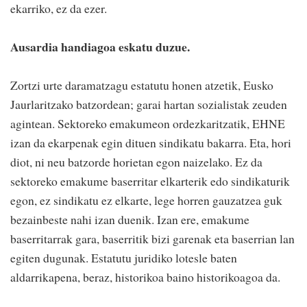
ekarriko, ez da ezer.
Ausardia handiagoa eskatu duzue.
Zortzi urte daramatzagu estatutu honen atzetik, Eusko
Jaurlaritzako batzordean; garai hartan sozialistak zeuden
agintean. Sektoreko emakumeon ordezkaritzatik, EHNE
izan da ekarpenak egin dituen sindikatu bakarra. Eta, hori
diot, ni neu batzorde horietan egon naizelako. Ez da
sektoreko emakume baserritar elkarterik edo sindikaturik
egon, ez sindikatu ez elkarte, lege horren gauzatzea guk
bezainbeste nahi izan duenik. Izan ere, emakume
baserritarrak gara, baserritik bizi garenak eta baserrian lan
egiten dugunak. Estatutu juridiko lotesle baten
aldarrikapena, beraz, historikoa baino historikoagoa da.