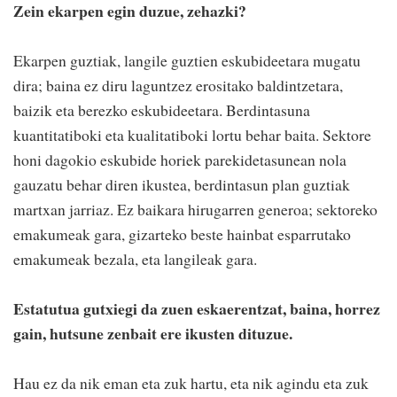
Zein ekarpen egin duzue, zehazki?
Ekarpen guztiak, langile guztien eskubideetara mugatu
dira; baina ez diru laguntzez erositako baldintzetara,
baizik eta berezko eskubideetara. Berdintasuna
kuantitatiboki eta kualitatiboki lortu behar baita. Sektore
honi dagokio eskubide horiek parekidetasunean nola
gauzatu behar diren ikustea, berdintasun plan guztiak
martxan jarriaz. Ez baikara hirugarren generoa; sektoreko
emakumeak gara, gizarteko beste hainbat esparrutako
emakumeak bezala, eta langileak gara.
Estatutua gutxiegi da zuen eskaerentzat, baina, horrez
gain, hutsune zenbait ere ikusten dituzue.
Hau ez da nik eman eta zuk hartu, eta nik agindu eta zuk