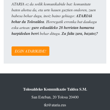
ATARIA ez da soilik komunikabide bat: komunitate
baten ahotsa da, eta urte hauen guztien ondoren, zuen
babesa behar dugu, inoiz baino gehiago:
ATARIAk
behar du Tolosaldea
. Horregatik erronka bat daukagu
esku artean:
gure eskualdeko 28 herrietan hamarna
harpidedun berri
behar ditugu.
Zu falta zara, bazatoz?
EGIN ATARIKIDE!
Tolosaldeko Komunikazio Taldea S.M.
San Esteban, 20 Tolosa 20400
tkt@ataria.eus