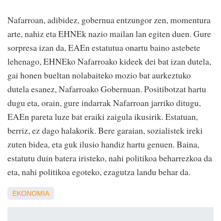
Nafarroan, adibidez, gobernua entzungor zen, momentura
arte, nahiz eta EHNEk nazio mailan lan egiten duen. Gure
sorpresa izan da, EAEn estatutua onartu baino astebete
lehenago, EHNEko Nafarroako kideek dei bat izan dutela,
gai honen bueltan nolabaiteko mozio bat aurkeztuko
dutela esanez, Nafarroako Gobernuan. Positibotzat hartu
dugu eta, orain, gure indarrak Nafarroan jarriko ditugu,
EAEn pareta luze bat eraiki zaigula ikusirik. Estatuan,
berriz, ez dago halakorik. Bere garaian, sozialistek ireki
zuten bidea, eta guk ilusio handiz hartu genuen. Baina,
estatutu duin batera iristeko, nahi politikoa beharrezkoa da
eta, nahi politikoa egoteko, ezagutza landu behar da.
EKONOMIA