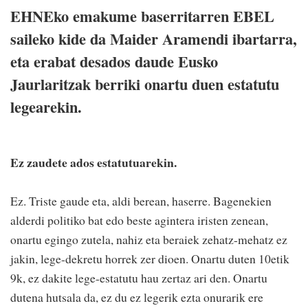
EHNEko emakume baserritarren EBEL
saileko kide da Maider Aramendi ibartarra,
eta erabat desados daude Eusko
Jaurlaritzak berriki onartu duen estatutu
legearekin.
Ez zaudete ados estatutuarekin.
Ez. Triste gaude eta, aldi berean, haserre. Bagenekien
alderdi politiko bat edo beste agintera iristen zenean,
onartu egingo zutela, nahiz eta beraiek zehatz-mehatz ez
jakin, lege-dekretu horrek zer dioen. Onartu duten 10etik
9k, ez dakite lege-estatutu hau zertaz ari den. Onartu
dutena hutsala da, ez du ez legerik ezta onurarik ere