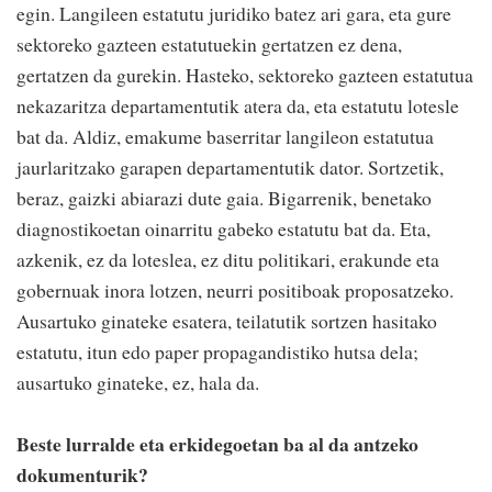
egin. Langileen estatutu juridiko batez ari gara, eta gure
sektoreko gazteen estatutuekin gertatzen ez dena,
gertatzen da gurekin. Hasteko, sektoreko gazteen estatutua
nekazaritza departamentutik atera da, eta estatutu lotesle
bat da. Aldiz, emakume baserritar langileon estatutua
jaurlaritzako garapen departamentutik dator. Sortzetik,
beraz, gaizki abiarazi dute gaia. Bigarrenik, benetako
diagnostikoetan oinarritu gabeko estatutu bat da. Eta,
azkenik, ez da loteslea, ez ditu politikari, erakunde eta
gobernuak inora lotzen, neurri positiboak proposatzeko.
Ausartuko ginateke esatera, teilatutik sortzen hasitako
estatutu, itun edo paper propagandistiko hutsa dela;
ausartuko ginateke, ez, hala da.
Beste lurralde eta erkidegoetan ba al da antzeko
dokumenturik?