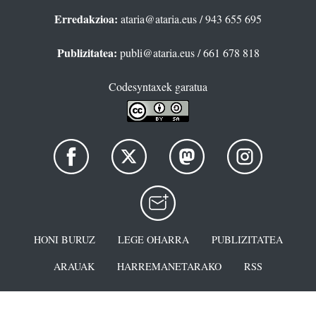
Erredakzioa:
ataria@ataria.eus
/ 943 655 695
Publizitatea:
publi@ataria.eus
/ 661 678 818
Codesyntaxek garatua
HONI BURUZ
LEGE OHARRA
PUBLIZITATEA
ARAUAK
HARREMANETARAKO
RSS