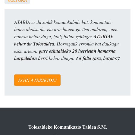
KULTURA
ATARIA ez da soilik komunikabide bat: komunitate
baten ahotsa da, eta urte hauen guztien ondoren, zuen
babesa behar dugu, inoiz baino gehiago:
ATARIAk
behar du Tolosaldea
. Horregatik erronka bat daukagu
esku artean:
gure eskualdeko 28 herrietan hamarna
harpidedun berri
behar ditugu.
Zu falta zara, bazatoz?
EGIN ATARIKIDE!
Tolosaldeko Komunikazio Taldea S.M.