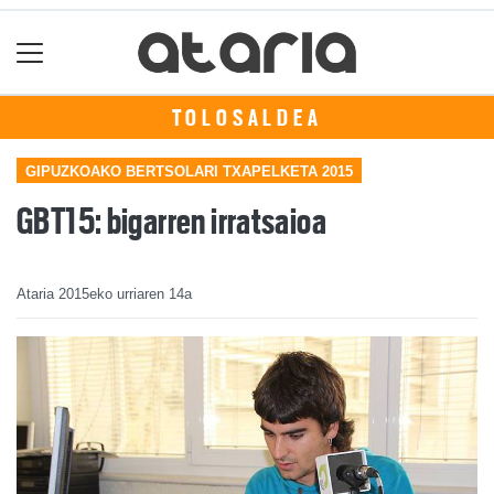
TOLOSALDEA
GIPUZKOAKO BERTSOLARI TXAPELKETA 2015
GBT15: bigarren irratsaioa
Ataria
2015eko urriaren 14a