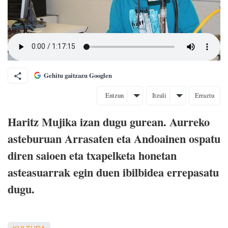
Gehitu gaitzazu Googlen
Entzun
Itzuli
Erraztu
Haritz Mujika izan dugu gurean. Aurreko
asteburuan Arrasaten eta Andoainen ospatu
diren saioen eta txapelketa honetan
asteasuarrak egin duen ibilbidea errepasatu
dugu.