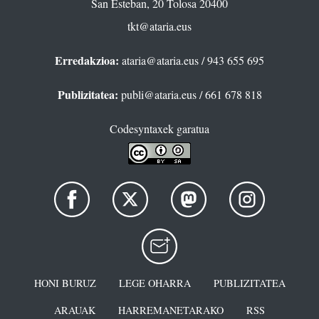
San Esteban, 20 Tolosa 20400
tkt@ataria.eus
Erredakzioa:
ataria@ataria.eus
/ 943 655 695
Publizitatea:
publi@ataria.eus
/ 661 678 818
Codesyntaxek garatua
HONI BURUZ
LEGE OHARRA
PUBLIZITATEA
ARAUAK
HARREMANETARAKO
RSS