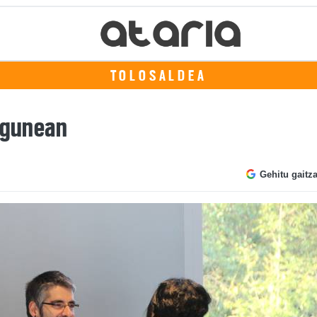
TOLOSALDEA
legunean
Gehitu gaitz