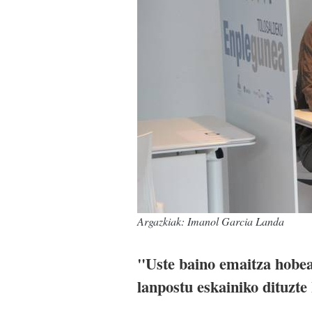
Argazkiak: Imanol Garcia Landa
"Uste baino emaitza hobea
lanpostu eskainiko dituzte