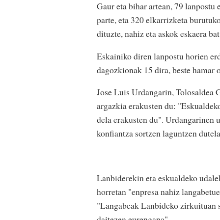
Gaur eta bihar artean, 79 lanpostu
parte, eta 320 elkarrizketa burutuko
dituzte, nahiz eta askok eskaera ba
Eskainiko diren lanpostu horien erd
dagozkionak 15 dira, beste hamar o
Jose Luis Urdangarin, Tolosaldea 
argazkia erakusten du: "Eskualdeko
dela erakusten du". Urdangarinen u
konfiantza sortzen laguntzen dutel
Lanbiderekin eta eskualdeko udale
horretan "enpresa nahiz langabetu
"Langabeak Lanbideko zirkuituan sar
daitezen eurengana".