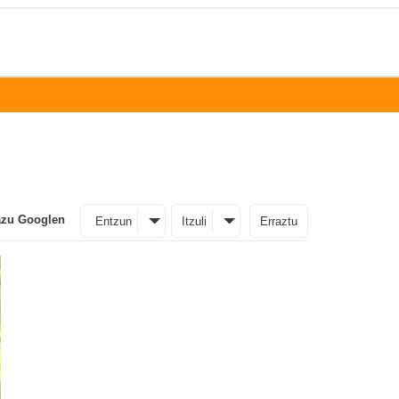
azu Googlen
Entzun
Itzuli
Erraztu