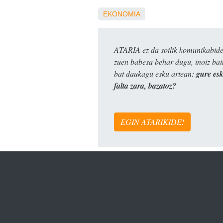
EKONOMIA
ATARIA ez da soilik komunikabide 
zuen babesa behar dugu, inoiz ba
bat daukagu esku artean:
gure es
falta zara, bazatoz?
EGIN ATARIKIDE!