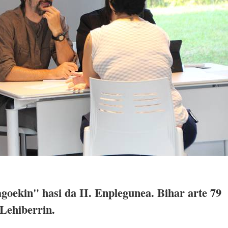
goekin" hasi da II. Enplegunea. Bihar arte 79
 Lehiberrin.