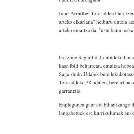
Ixiar Arratibel Tolosaldea Garatze
arteko elkarlana" helburu dutela az
arteko emaitza da, "uste baino eska
Gotzone Sagardui, Lanbideko lan ak
kasa ibili beharrean, emaitza hobea
Sagarduik: Udalek bere lekukotasu
Tolosaldeko 28 udalen, bereari baka
garrantzia.
Enplegunea gaur eta bihar izango d
langabetuek ere kurrikulumak aurk