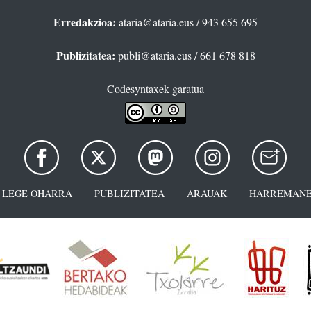
Erredakzioa:
ataria@ataria.eus
/ 943 655 695
Publizitatea:
publi@ataria.eus
/ 661 678 818
Codesyntaxek garatua
LEGE OHARRA
PUBLIZITATEA
ARAUAK
HARREMANE