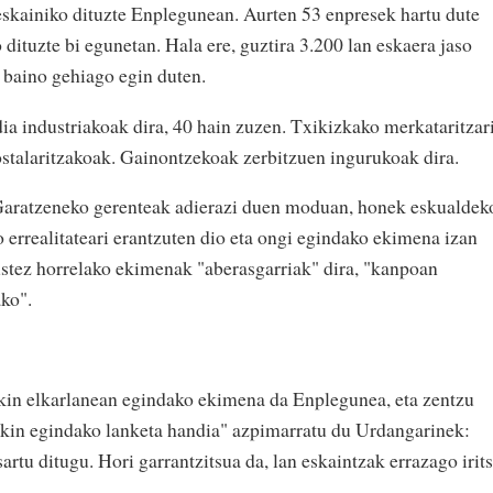
 eskainiko dituzte Enplegunean. Aurten 53 enpresek hartu dute
 dituzte bi egunetan. Hala ere, guztira 3.200 lan eskaera jaso
t baino gehiago egin duten.
ia industriakoak dira, 40 hain zuzen. Txikizkako merkataritzar
stalaritzakoak. Gainontzekoak zerbitzuen ingurukoak dira.
Garatzeneko gerenteak adierazi duen moduan, honek eskualdek
 errealitateari erantzuten dio eta ongi egindako ekimena izan
stez horrelako ekimenak "aberasgarriak" dira, "kanpoan
ako".
kin elkarlanean egindako ekimena da Enplegunea, eta zentzu
ekin egindako lanketa handia" azpimarratu du Urdangarinek:
tu ditugu. Hori garrantzitsua da, lan eskaintzak errazago irits