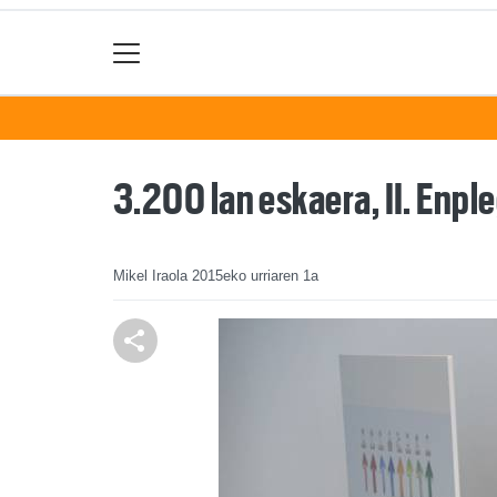
3.200 lan eskaera, II. Enp
Mikel Iraola
2015eko urriaren 1a