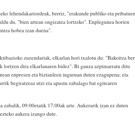
neko lehendakariordeak, berriz, "erakunde publiko eta pribatue
aldu du, "bien artean ongizatea lortzeko". Enplegunea horien
intza hobea izan duena".
tibazioko zuzendariak, elkarlan hori txalotu du: "Bakoitza ber
k lortzen dira elkarlanaren bidez". Bi gauza azpimarratu ditu
nean enpresen eta biztanleen inguruan duten ezagupena; eta
rrik begiratzeaz utzi eta apustu zabalago bat egitearen
a zabalik, 09:00etatik 17:00ak arte. Aukerarik izan ez duten
ezteko aukera izango dute.