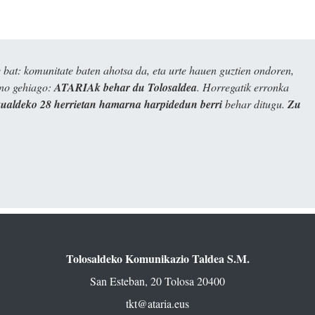
bat: komunitate baten ahotsa da, eta urte hauen guztien ondoren,
ino gehiago:
ATARIAk behar du Tolosaldea
. Horregatik erronka
kualdeko 28 herrietan hamarna harpidedun berri
behar ditugu.
Zu
Tolosaldeko Komunikazio Taldea S.M.
San Esteban, 20 Tolosa 20400
tkt@ataria.eus