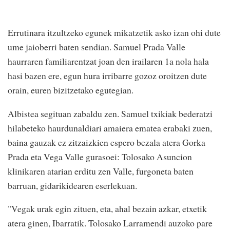
Errutinara itzultzeko egunek mikatzetik asko izan ohi dute
ume jaioberri baten sendian. Samuel Prada Valle
haurraren familiarentzat joan den irailaren 1a nola hala
hasi bazen ere, egun hura irribarre gozoz oroitzen dute
orain, euren bizitzetako egutegian.
Albistea segituan zabaldu zen. Samuel txikiak bederatzi
hilabeteko haurdunaldiari amaiera ematea erabaki zuen,
baina gauzak ez zitzaizkien espero bezala atera Gorka
Prada eta Vega Valle gurasoei: Tolosako Asuncion
klinikaren atarian erditu zen Valle, furgoneta baten
barruan, gidarikidearen eserlekuan.
"Vegak urak egin zituen, eta, ahal bezain azkar, etxetik
atera ginen, Ibarratik. Tolosako Larramendi auzoko pare