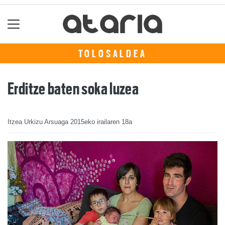
TOLOSALDEA
Erditze baten soka luzea
Itzea Urkizu Arsuaga
2015eko irailaren 18a