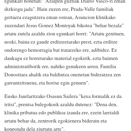
egunkari honetan: "Azalpen guztiak Diario Vasco-ri eman
dizkiogu jada". Hain zuzen ere, Prada-Valle familiak
gertaera ezagutzera eman ostean, Asuncion klinikako
zuzendari Jesus Gomez Montoyak bikotea "behar bezala"
artatu zutela azaldu zion egunkari horri: "Artatu genituen,
noski, baina ez gaude erditzeetarako prest, ezta erditze
ondorengo hemorragia bat tratatzeko ere, adibidez. Ez
daukagu ez horretarako material egokirik, ezta baimen
administratiborik ere, nahiko genukeen arren. Familia
Donostiara ahalik eta baldintza onenetan bideratzea zen
garrantzitsuena, eta horixe egin genuen".
Eusko Jaurlaritzako Osasun Sailera "kexa formalik ez da
iritsi", prentsa bulegokoek azaldu dutenez: "Dena den,
klinika pribatua edo publikoa izanda ere, ezein larrialdi
artatu behar da, zentrorik egokienera bideratu eta
konpondu dela ziurtatu arte".