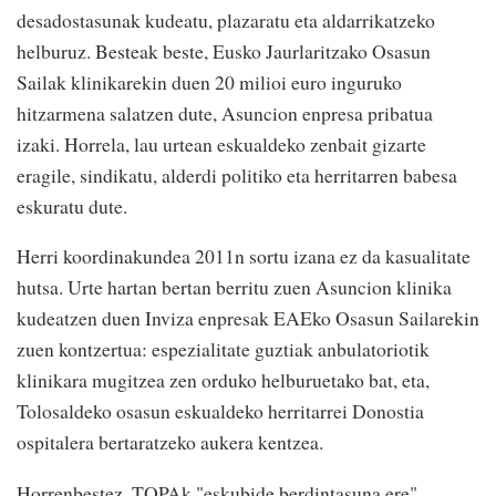
desadostasunak kudeatu, plazaratu eta aldarrikatzeko
helburuz. Besteak beste, Eusko Jaurlaritzako Osasun
Sailak klinikarekin duen 20 milioi euro inguruko
hitzarmena salatzen dute, Asuncion enpresa pribatua
izaki. Horrela, lau urtean eskualdeko zenbait gizarte
eragile, sindikatu, alderdi politiko eta herritarren babesa
eskuratu dute.
Herri koordinakundea 2011n sortu izana ez da kasualitate
hutsa. Urte hartan bertan berritu zuen Asuncion klinika
kudeatzen duen Inviza enpresak EAEko Osasun Sailarekin
zuen kontzertua: espezialitate guztiak anbulatoriotik
klinikara mugitzea zen orduko helburuetako bat, eta,
Tolosaldeko osasun eskualdeko herritarrei Donostia
ospitalera bertaratzeko aukera kentzea.
Horrenbestez, TOPAk "eskubide berdintasuna ere"