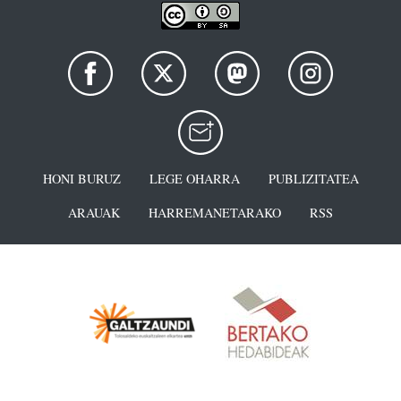
HONI BURUZ
LEGE OHARRA
PUBLIZITATEA
ARAUAK
HARREMANETARAKO
RSS