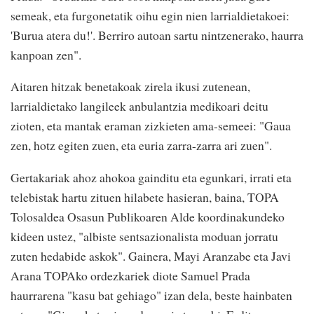
semeak, eta furgonetatik oihu egin nien larrialdietakoei:
'Burua atera du!'. Berriro autoan sartu nintzenerako, haurra
kanpoan zen".
Aitaren hitzak benetakoak zirela ikusi zutenean,
larrialdietako langileek anbulantzia medikoari deitu
zioten, eta mantak eraman zizkieten ama-semeei: "Gaua
zen, hotz egiten zuen, eta euria zarra-zarra ari zuen".
Gertakariak ahoz ahokoa gainditu eta egunkari, irrati eta
telebistak hartu zituen hilabete hasieran, baina, TOPA
Tolosaldea Osasun Publikoaren Alde koordinakundeko
kideen ustez, "albiste sentsazionalista moduan jorratu
zuten hedabide askok". Gainera, Mayi Aranzabe eta Javi
Arana TOPAko ordezkariek diote Samuel Prada
haurrarena "kasu bat gehiago" izan dela, beste hainbaten