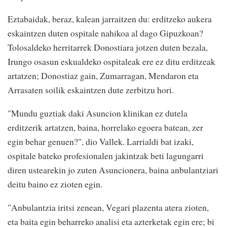
Eztabaidak, beraz, kalean jarraitzen du: erditzeko aukera
eskaintzen duten ospitale nahikoa al dago Gipuzkoan?
Tolosaldeko herritarrek Donostiara jotzen duten bezala,
Irungo osasun eskualdeko ospitaleak ere ez ditu erditzeak
artatzen; Donostiaz gain, Zumarragan, Mendaron eta
Arrasaten soilik eskaintzen dute zerbitzu hori.
"Mundu guztiak daki Asuncion klinikan ez dutela
erditzerik artatzen, baina, horrelako egoera batean, zer
egin behar genuen?", dio Vallek. Larrialdi bat izaki,
ospitale bateko profesionalen jakintzak beti lagungarri
diren ustearekin jo zuten Asuncionera, baina anbulantziari
deitu baino ez zioten egin.
"Anbulantzia iritsi zenean, Vegari plazenta atera zioten,
eta baita egin beharreko analisi eta azterketak egin ere; bi