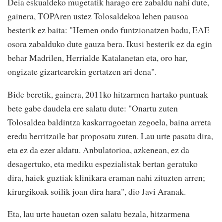
Deia eskualdeko mugetatik harago ere zabaldu nahi dute,
gainera, TOPAren ustez Tolosaldekoa lehen pausoa
besterik ez baita: "Hemen ondo funtzionatzen badu, EAE
osora zabalduko dute gauza bera. Ikusi besterik ez da egin
behar Madrilen, Herrialde Katalanetan eta, oro har,
ongizate gizartearekin gertatzen ari dena".
Bide beretik, gainera, 2011ko hitzarmen hartako puntuak
bete gabe daudela ere salatu dute: "Onartu zuten
Tolosaldea baldintza kaskarragoetan zegoela, baina arreta
eredu berritzaile bat proposatu zuten. Lau urte pasatu dira,
eta ez da ezer aldatu. Anbulatorioa, azkenean, ez da
desagertuko, eta mediku espezialistak bertan geratuko
dira, haiek guztiak klinikara eraman nahi zituzten arren;
kirurgikoak soilik joan dira hara", dio Javi Aranak.
Eta, lau urte hauetan ozen salatu bezala, hitzarmena