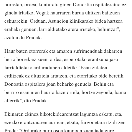
horretan, ordea, konturatu ginen Donostia ospitaleraino ez
ginela iritsiko, Vegak haurraren burua ukitzen baitzuen
eskuarekin. Orduan, Asuncion klinikarako bidea hartzea
erabaki genuen, larrialdietako atera iristeko, behintzat",
azaldu du Pradak.
Haur baten etorrerak eta amaren sufrimenduak dakarren
herio horrek ez zuen, ordea, esperotako erantzuna jaso
larrialdietako arduradunen aldetik: "Esan zidaten
erditzeak ez dituztela artatzen, eta etorritako bide beretik
Donostia ospitalera joan beharko genuela. Behin eta
berriro esan nien haurra bazetorrela, hortxe zegoela, baina
alferrik", dio Pradak.
Ekinaren ekinez bikotekidearentzat laguntza eskatu, eta,
ezezko erantzunaren aurrean, etsita, furgonetara itzuli zen
Prada: "Ordurako buru osoa kanpoan zuen jada gure