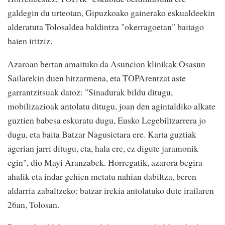
galdegin du urteotan, Gipuzkoako gainerako eskualdeekin
alderatuta Tolosaldea baldintza "okerragoetan" baitago
haien iritziz.
Azaroan bertan amaituko da Asuncion klinikak Osasun
Sailarekin duen hitzarmena, eta TOPArentzat aste
garrantzitsuak datoz: "Sinadurak bildu ditugu,
mobilizazioak antolatu ditugu, joan den agintaldiko alkate
guztien babesa eskuratu dugu, Eusko Legebiltzarrera jo
dugu, eta baita Batzar Nagusietara ere. Karta guztiak
agerian jarri ditugu, eta, hala ere, ez digute jaramonik
egin", dio Mayi Aranzabek. Horregatik, azarora begira
ahalik eta indar gehien metatu nahian dabiltza, beren
aldarria zabaltzeko: batzar irekia antolatuko dute irailaren
26an, Tolosan.