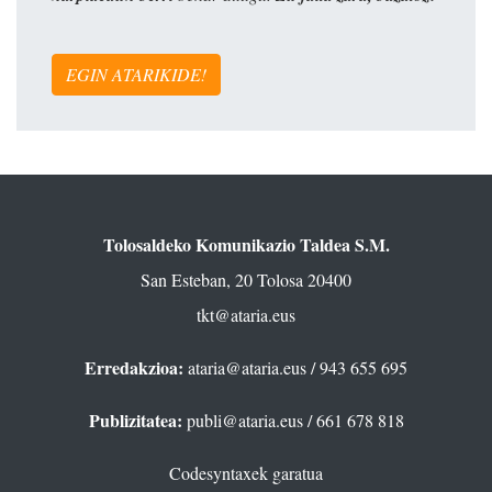
EGIN ATARIKIDE!
Tolosaldeko Komunikazio Taldea S.M.
San Esteban, 20 Tolosa 20400
tkt@ataria.eus
Erredakzioa:
ataria@ataria.eus
/ 943 655 695
Publizitatea:
publi@ataria.eus
/ 661 678 818
Codesyntaxek garatua