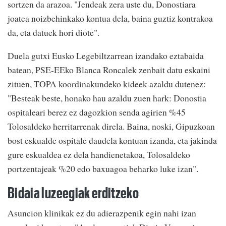
sortzen da arazoa. "Jendeak zera uste du, Donostiara
joatea noizbehinkako kontua dela, baina guztiz kontrakoa
da, eta datuek hori diote".
Duela gutxi Eusko Legebiltzarrean izandako eztabaida
batean, PSE-EEko Blanca Roncalek zenbait datu eskaini
zituen, TOPA koordinakundeko kideek azaldu dutenez:
"Besteak beste, honako hau azaldu zuen hark: Donostia
ospitaleari berez ez dagozkion senda agirien %45
Tolosaldeko herritarrenak direla. Baina, noski, Gipuzkoan
bost eskualde ospitale daudela kontuan izanda, eta jakinda
gure eskualdea ez dela handienetakoa, Tolosaldeko
portzentajeak %20 edo baxuagoa beharko luke izan".
Bidaia luzeegiak erditzeko
Asuncion klinikak ez du adierazpenik egin nahi izan