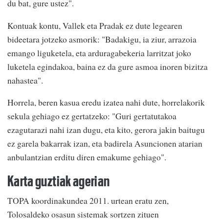
du bat, gure ustez".
Kontuak kontu, Vallek eta Pradak ez dute legearen
bideetara jotzeko asmorik: "Badakigu, ia ziur, arrazoia
emango liguketela, eta arduragabekeria larritzat joko
luketela egindakoa, baina ez da gure asmoa inoren bizitza
nahastea".
Horrela, beren kasua eredu izatea nahi dute, horrelakorik
sekula gehiago ez gertatzeko: "Guri gertatutakoa
ezagutarazi nahi izan dugu, eta kito, gerora jakin baitugu
ez garela bakarrak izan, eta badirela Asuncionen atarian
anbulantzian erditu diren emakume gehiago".
Karta guztiak agerian
TOPA koordinakundea 2011. urtean eratu zen,
Tolosaldeko osasun sistemak sortzen zituen