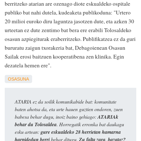
berritzeko atarian are ozenago diote eskualdeko ospitale
publiko bat nahi dutela, kudeaketa publikoduna: "Urtero
20 milioi euroko diru laguntza jasotzen dute, eta azken 30
urteetan ez dute zentimo bat bera ere erabili Tolosaldeko
osasun azpiegiturak eraberritzeko. Publifikatzea ez da guri
bururatu zaigun txorakeria bat, Debagoienean Osasun
Sailak erosi baitzuen kooperatibena zen klinika. Egin
dezatela hemen ere".
OSASUNA
ATARIA ez da soilik komunikabide bat: komunitate
baten ahotsa da, eta urte hauen guztien ondoren, zuen
babesa behar dugu, inoiz baino gehiago:
ATARIAk
behar du Tolosaldea
. Horregatik erronka bat daukagu
esku artean:
gure eskualdeko 28 herrietan hamarna
harpidedun berri
behar ditugu.
Zu falta zara, bazatoz?