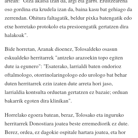
artean: "Giza akatsa izan da, argi eta garbi. Erditzearena
oso gordina eta krudela izan da, baina kasu bat gehiago da
zerrendan. Ohitura faltagatik, beldur pixka batengatik edo
etxe horretako protokolo eta presioengatik gertatzen dira
halakoak".
Bide horretan, Aranak dioenez, Tolosaldeko osasun
eskualdeko herritarrek "antzeko arazoekin topo egiten
dute ia egunero": "Esaterako, larrialdi baten ondorioz
oftalmologo, otorrinolaringologo edo urologo bat behar
duten herritarrek ezin izaten dute arreta hori jaso,
larrialdia kontsulta orduetan gertatzen ez bazaie; orduan
bakarrik egoten dira klinikan".
Horrelako egoera batean, beraz, Tolosako eta inguruko
herritarrek Donostiara joatea beste erremediorik ez dute.
Berez, ordea, ez dagokie ospitale hartara joatea, eta hor