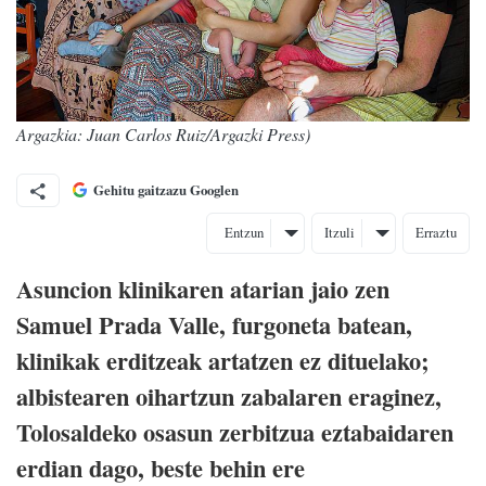
Argazkia: Juan Carlos Ruiz/Argazki Press)
Gehitu gaitzazu Googlen
Entzun
Itzuli
Erraztu
Asuncion klinikaren atarian jaio zen
Samuel Prada Valle, furgoneta batean,
klinikak erditzeak artatzen ez dituelako;
albistearen oihartzun zabalaren eraginez,
Tolosaldeko osasun zerbitzua eztabaidaren
erdian dago, beste behin ere