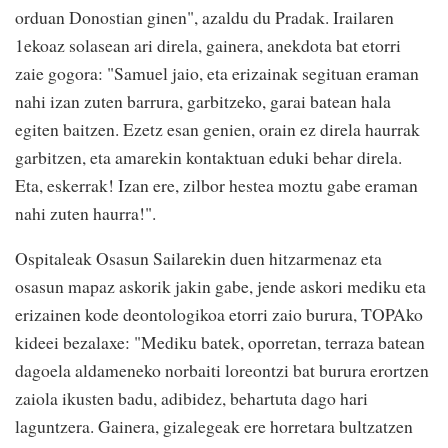
orduan Donostian ginen", azaldu du Pradak. Irailaren
1ekoaz solasean ari direla, gainera, anekdota bat etorri
zaie gogora: "Samuel jaio, eta erizainak segituan eraman
nahi izan zuten barrura, garbitzeko, garai batean hala
egiten baitzen. Ezetz esan genien, orain ez direla haurrak
garbitzen, eta amarekin kontaktuan eduki behar direla.
Eta, eskerrak! Izan ere, zilbor hestea moztu gabe eraman
nahi zuten haurra!".
Ospitaleak Osasun Sailarekin duen hitzarmenaz eta
osasun mapaz askorik jakin gabe, jende askori mediku eta
erizainen kode deontologikoa etorri zaio burura, TOPAko
kideei bezalaxe: "Mediku batek, oporretan, terraza batean
dagoela aldameneko norbaiti loreontzi bat burura erortzen
zaiola ikusten badu, adibidez, behartuta dago hari
laguntzera. Gainera, gizalegeak ere horretara bultzatzen