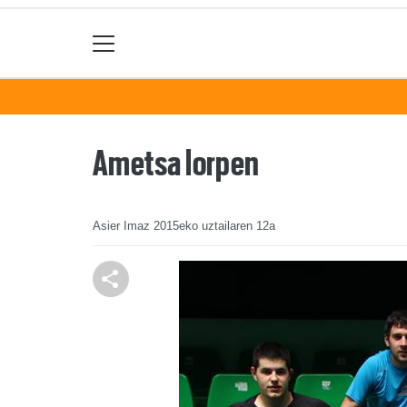
Ametsa lorpen
Asier Imaz
2015eko uztailaren 12a