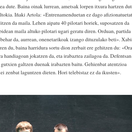
tea dute. Baina oinak lurrean, ametsak lorpen itxura hartzen dut
eltokia. Iñaki Artola: «Entrenamenduetan ez dago afizionatueta
itzen da maila. Lehen aipatu 40 pilotari horiek, suposatzen da
bidean maila altuko pilotari ugari geratu diren. Orduan, partida
 behar da, aurrean, onenetarikoak izango dituzulako beti». Xabi
tzen du, baina harridura sortu dion zerbait ere gehitzen du: «Or
a handiagoan jokatzen da, eta irabaztea zailagoa da. Defentsan
 gutxien galtzen duenak irabazten baitu. Gehienbat atentzioa
riei zenbat laguntzen dieten. Hori telebistaz ez da ikusten».