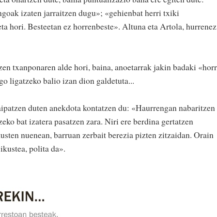
goak izaten jarraitzen dugu»; «gehienbat herri txiki
ta hori. Besteetan ez horrenbeste». Altuna eta Artola, hurrenez
zen txanponaren alde hori, baina, anoetarrak jakin badaki «horr
o ligatzeko balio izan dion galdetuta...
aipatzen duten anekdota kontatzen du: «Haurrengan nabaritzen
zeko bat izatera pasatzen zara. Niri ere berdina gertatzen
ikusten nuenean, barruan zerbait berezia pizten zitzaidan. Orain
ikustea, polita da».