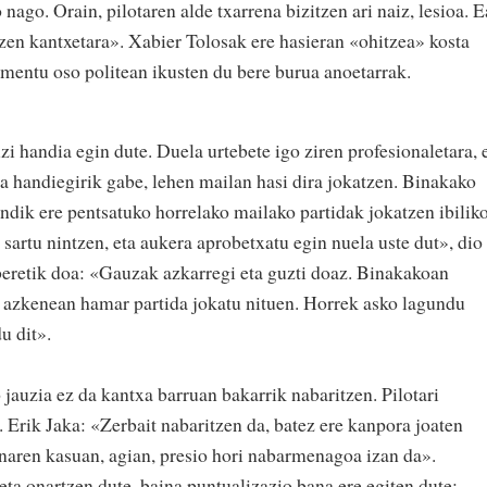
nago. Orain, pilotaren alde txarrena bizitzen ari naiz, lesioa. E
izen kantxetara». Xabier Tolosak ere hasieran «ohitzea» kosta
omentu oso politean ikusten du bere burua anoetarrak.
zi handia egin dute. Duela urtebete igo ziren profesionaletara, 
 handiegirik gabe, lehen mailan hasi dira jokatzen. Binakako
ndik ere pentsatuko horrelako mailako partidak jokatzen ibilik
sartu nintzen, eta aukera aprobetxatu egin nuela uste dut», dio
beretik doa: «Gauzak azkarregi eta guzti doaz. Binakakoan
a azkenean hamar partida jokatu nituen. Horrek asko lagundu
u dit».
 jauzia ez da kantxa barruan bakarrik nabaritzen. Pilotari
. Erik Jaka: «Zerbait nabaritzen da, batez ere kanpora joaten
unaren kasuan, agian, presio hori nabarmenagoa izan da».
ta onartzen dute, baina puntualizazio bana ere egiten dute: