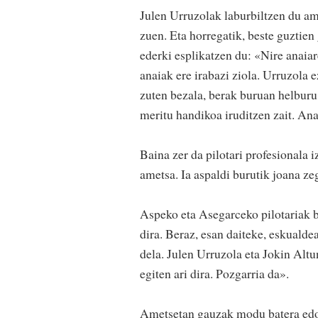
Julen Urruzolak laburbiltzen du ame
zuen. Eta horregatik, beste guztien 
ederki esplikatzen du: «Nire anaiar
anaiak ere irabazi ziola. Urruzola 
zuten bezala, berak buruan helburu 
meritu handikoa iruditzen zait. Ana
Baina zer da pilotari profesionala 
ametsa. Ia aspaldi burutik joana ze
Aspeko eta Asegarceko pilotariak ba
dira. Beraz, esan daiteke, eskualde
dela. Julen Urruzola eta Jokin Alt
egiten ari dira. Pozgarria da».
Ametsetan gauzak modu batera edo b