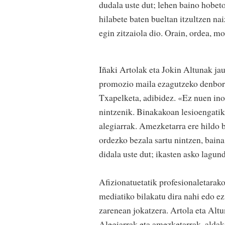
dudala uste dut; lehen baino hobeto 
hilabete baten bueltan itzultzen na
egin zitzaiola dio. Orain, ordea, m
Iñaki Artolak eta Jokin Altunak jau
promozio maila ezagutzeko denbora
Txapelketa, adibidez. «Ez nuen ino
nintzenik. Binakakoan lesioengatik 
alegiarrak. Amezketarra ere hildo 
ordezko bezala sartu nintzen, bain
didala uste dut; ikasten asko lagund
Afizionatuetatik profesionaletarako
mediatiko bilakatu dira nahi edo ez
zarenean jokatzera. Artola eta Alt
Alegiarrak eta amezketarrak, aldake