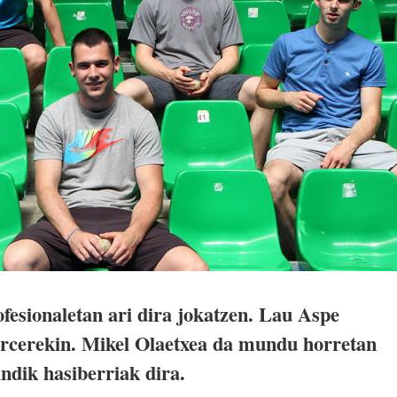
rofesionaletan ari dira jokatzen. Lau Aspe
arcerekin. Mikel Olaetxea da mundu horretan
ndik hasiberriak dira.