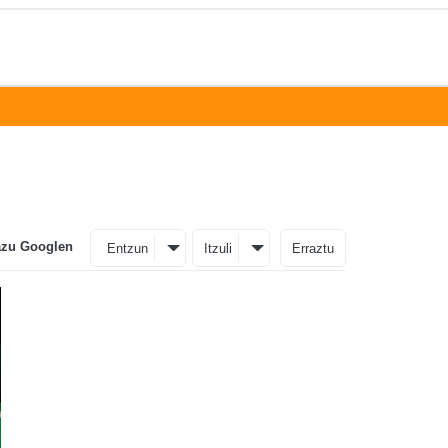
azu Googlen
Entzun
Itzuli
Erraztu