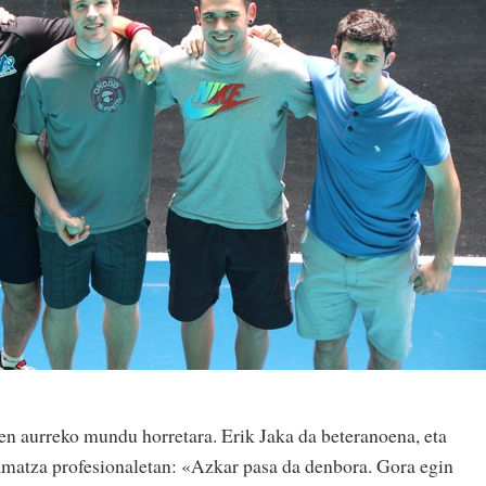
aren aurreko mundu horretara. Erik Jaka da beteranoena, eta
aramatza profesionaletan: «Azkar pasa da denbora. Gora egin