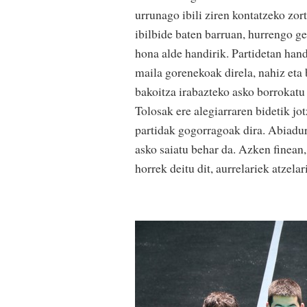
urrunago ibili ziren kontatzeko zor
ibilbide baten barruan, hurrengo g
hona alde handirik. Partidetan hand
maila gorenekoak direla, nahiz eta 
bakoitza irabazteko asko borrokatu
Tolosak ere alegiarraren bidetik jo
partidak gogorragoak dira. Abiadur
asko saiatu behar da. Azken finean,
horrek deitu dit, aurrelariek atzela