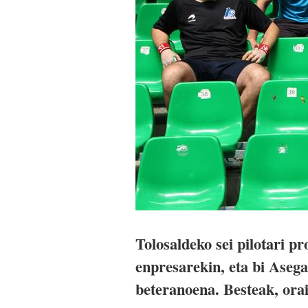
Tolosaldeko sei pilotari p
enpresarekin, eta bi Aseg
beteranoena. Besteak, orai