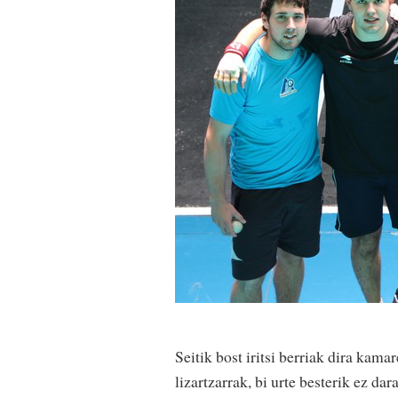
Seitik bost iritsi berriak dira kam
lizartzarrak, bi urte besterik ez d