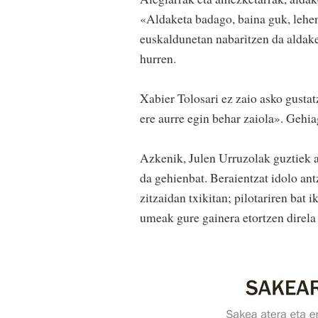
«Aldaketa badago, baina guk, lehen
euskaldunetan nabaritzen da aldake
hurren.
Xabier Tolosari ez zaio asko gustat
ere aurre egin behar zaiola». Gehiag
Azkenik, Julen Urruzolak guztiek 
da gehienbat. Beraientzat idolo ant
zitzaidan txikitan; pilotariren bat 
umeak gure gainera etortzen direla 