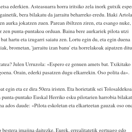
tsa ederkien. Asteasuarra horra iritsiko zela inork gutxik espe
gainetik, bera bilakatu da jarraitu beharreko eredu. Iñaki Artol
en aurka jokatzen zuen. Parean ibiltzen ziren, eta esango nuke,
ez zen punta-puntakoa orduan. Baina bere aurkariek pilota utzi
bat hartu eta izugarri saiatu zen. Lortu egin du, eta egin duena
iak, brometan, 'jarraitu izan banu' eta horrelakoak aipatzen ditu
izatea? Julen Urruzola: «Espero ez genuen amets bat. Txikitako
goena. Orain, ederki pasatzen dugu elkarrekin. Oso polita da».
t egin eta ez dira 50era iristen. Eta horietatik sei Tolosaldeko
a punta-puntako Euskal Herriko esku pilotarien harrobia bilaka
una ados daude: «Pilota eskoletan eta elkarteetan gauzak oso on
estera imajina daitezke. Eurek, errealitatetik gertuago edo