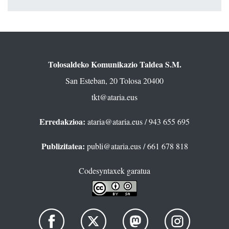
Tolosaldeko Komunikazio Taldea S.M.
San Esteban, 20 Tolosa 20400
tkt@ataria.eus
Erredakzioa:
ataria@ataria.eus
/ 943 655 695
Publizitatea:
publi@ataria.eus
/ 661 678 818
Codesyntaxek garatua