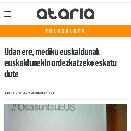
TOLOSALDEA
Udan ere, mediku euskaldunak
euskaldunekin ordezkatzeko eskatu
dute
Ataria
2015eko ekainaren 17a