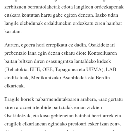
zerbitzuen berrantolaketak edota langileen ordezkapenak
euskara kontutan hartu gabe egiten denean. Iazko udan
langile elebidunak erdaldunekin ordezkatu ziren hainbat
kasutan.
Aurten, egoera hori errepikatu ez dadin, Osakidetzari
prebentzio lana egin dezan eskatu diote Kontseiluaren
baitan biltzen diren osasungintza lantaldeko kideek
(Behatokia, EHE, OEE, Topagunea eta UEMA), LAB
sindikatuak, Medikuntzako Asanbladak eta Berdin
elkarteak.
Eragile horiek nabarmendutakoaren arabera, «iaz gertatu
ziren arazoei irtenbide partzialak eman zizkien
Osakidetzak, eta kasu gehienetan hainbat herritarrek eta
eragilek elkarlanean egindako presioari esker izan zen».