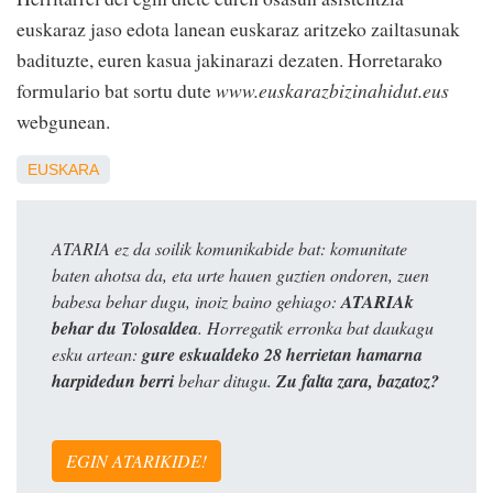
euskaraz jaso edota lanean euskaraz aritzeko zailtasunak
badituzte, euren kasua jakinarazi dezaten. Horretarako
formulario bat sortu dute
www.euskarazbizinahidut.eus
webgunean.
EUSKARA
ATARIA ez da soilik komunikabide bat: komunitate
baten ahotsa da, eta urte hauen guztien ondoren, zuen
babesa behar dugu, inoiz baino gehiago:
ATARIAk
behar du Tolosaldea
. Horregatik erronka bat daukagu
esku artean:
gure eskualdeko 28 herrietan hamarna
harpidedun berri
behar ditugu.
Zu falta zara, bazatoz?
EGIN ATARIKIDE!