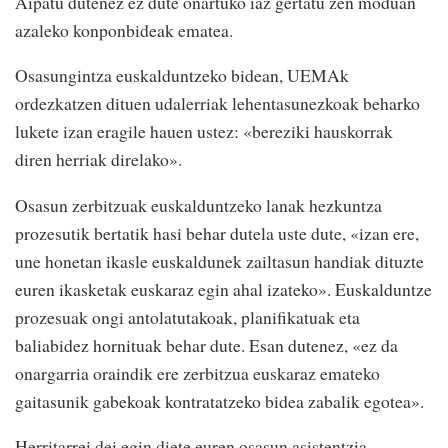
Aipatu dutenez ez dute onartuko iaz gertatu zen moduan
azaleko konponbideak ematea.
Osasungintza euskalduntzeko bidean, UEMAk
ordezkatzen dituen udalerriak lehentasunezkoak beharko
lukete izan eragile hauen ustez: «bereziki hauskorrak
diren herriak direlako».
Osasun zerbitzuak euskalduntzeko lanak hezkuntza
prozesutik bertatik hasi behar dutela uste dute, «izan ere,
une honetan ikasle euskaldunek zailtasun handiak dituzte
euren ikasketak euskaraz egin ahal izateko». Euskalduntze
prozesuak ongi antolatutakoak, planifikatuak eta
baliabidez hornituak behar dute. Esan dutenez, «ez da
onargarria oraindik ere zerbitzua euskaraz emateko
gaitasunik gabekoak kontratatzeko bidea zabalik egotea».
Herritarrei dei egin diete euren osasun asistentzia