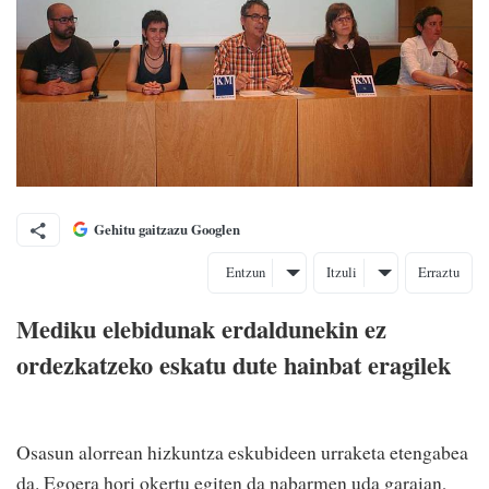
Gehitu gaitzazu Googlen
Entzun
Itzuli
Erraztu
Mediku elebidunak erdaldunekin ez
ordezkatzeko eskatu dute hainbat eragilek
Osasun alorrean hizkuntza eskubideen urraketa etengabea
da. Egoera hori okertu egiten da nabarmen uda garaian,