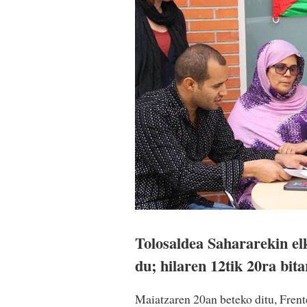
Tolosaldea Sahararekin e
du; hilaren 12tik 20ra bita
Maiatzaren 20an beteko ditu, Frente