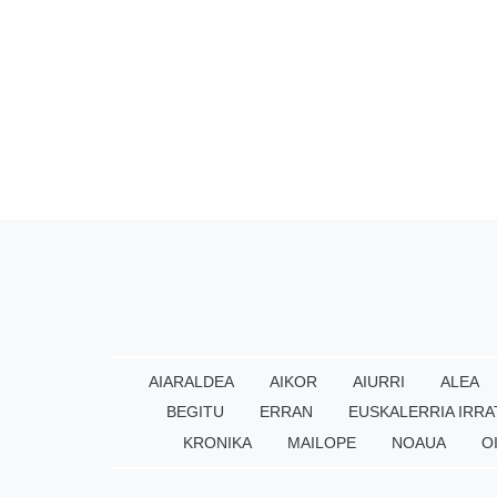
AIARALDEA
AIKOR
AIURRI
ALEA
BEGITU
ERRAN
EUSKALERRIA IRRA
KRONIKA
MAILOPE
NOAUA
O