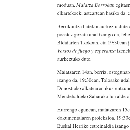
moduan,
Maiatza Borrokan
egitasm
elkartekoek; asteartean hasiko da, 
Berrikuntza batekin aurkeztu dute d
poesiaz gozatu ahal izango da, leh
Bidaiarien Txokoan, eta 19:30ean j
Versos de fuego y esperanza
izenek
aurkeztuko dute.
Maiatzaren 14an, berriz, ostegunar
izango da, 19:30ean, Tolosako udal
Donostiako alkatearen ikus-entzune
Mendebaldeko Saharako lurralde ok
Hurrengo egunean, maiatzaren 15e
dokumentalaren proiekzioa, 19:30e
Euskal Herriko estreinaldia izango 