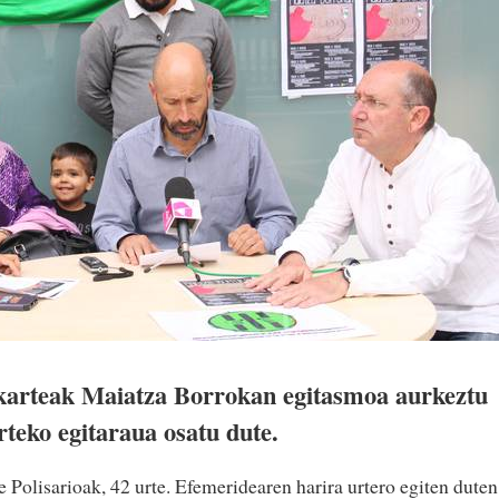
lkarteak Maiatza Borrokan egitasmoa aurkeztu
rteko egitaraua osatu dute.
 Polisarioak, 42 urte. Efemeridearen harira urtero egiten duten