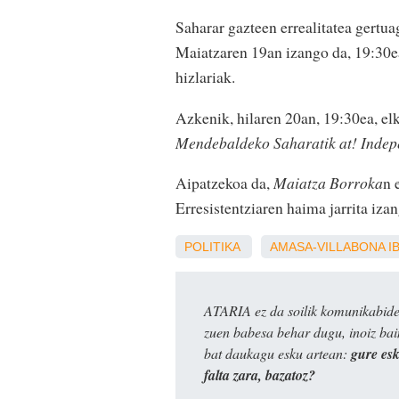
Saharar gazteen errealitatea gertua
Maiatzaren 19an izango da, 19:30e
hizlariak.
Azkenik, hilaren 20an, 19:30ea, el
Mendebaldeko Saharatik at! Indep
Aipatzekoa da,
Maiatza Borroka
n 
Erresistentziaren haima jarrita iza
POLITIKA
AMASA-VILLABONA
I
ATARIA ez da soilik komunikabide 
zuen babesa behar dugu, inoiz ba
bat daukagu esku artean:
gure es
falta zara, bazatoz?