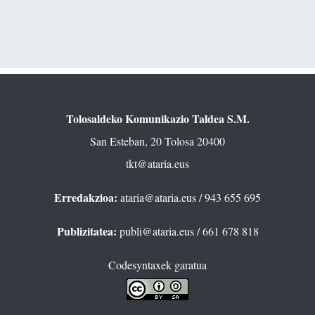
Tolosaldeko Komunikazio Taldea S.M.
San Esteban, 20 Tolosa 20400
tkt@ataria.eus
Erredakzioa:
ataria@ataria.eus
/ 943 655 695
Publizitatea:
publi@ataria.eus
/ 661 678 818
Codesyntaxek garatua