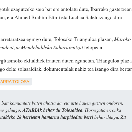
gotik ezagutzeko saio bat ere antolatu dute, Ibarrako gaztetxean
an, eta Ahmed Brahim Ettnji eta Luchaa Saleh izango dira
karretaratzea egingo dute, Tolosako Trianguloa plazan,
Maroko
endentzia Mendebaldeko Sahararentzat
lelopean.
egitasmoko ekitaldiek irauten duten egunetan, Trianguloa plaz
ngo dela; solasaldiak, dokumentalak nahiz tea izango dira bertan
BARRA
TOLOSA
bat: komunitate baten ahotsa da, eta urte hauen guztien ondoren,
ino gehiago:
ATARIAk behar du Tolosaldea
. Horregatik erronka
kualdeko 28 herrietan hamarna harpidedun berri
behar ditugu.
Zu