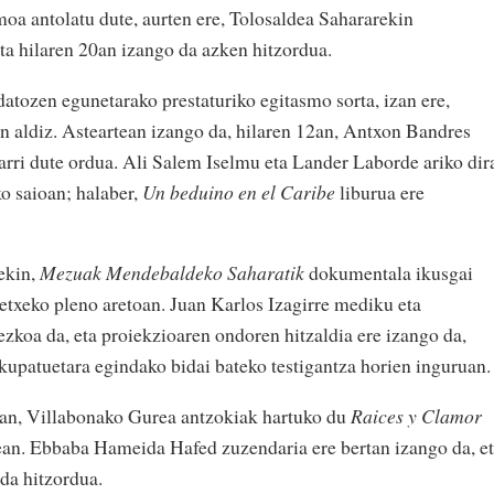
oa antolatu dute, aurten ere, Tolosaldea Sahararekin
eta hilaren 20an izango da azken hitzordua.
atozen egunetarako prestaturiko egitasmo sorta, izan ere,
en aldiz. Asteartean izango da, hilaren 12an, Antxon Bandres
arri dute ordua. Ali Salem Iselmu eta Lander Laborde ariko dir
o saioan; halaber,
Un beduino en el Caribe
liburua ere
ekin,
Mezuak Mendebaldeko Saharatik
dokumentala ikusgai
etxeko pleno aretoan. Juan Karlos Izagirre mediku eta
zkoa da, eta proiekzioaren ondoren hitzaldia ere izango da,
upatuetara egindako bidai bateko testigantza horien inguruan.
an, Villabonako Gurea antzokiak hartuko du
Raices y Clamor
an. Ebbaba Hameida Hafed zuzendaria ere bertan izango da, e
da hitzordua.