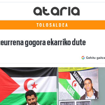
TOLOSALDEA
teurrena gogora ekarriko dute
Gehitu gaitz