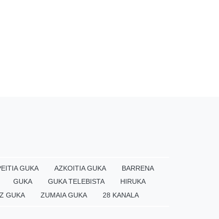
EITIA GUKA
AZKOITIA GUKA
BARRENA
GUKA
GUKA TELEBISTA
HIRUKA
Z GUKA
ZUMAIA GUKA
28 KANALA