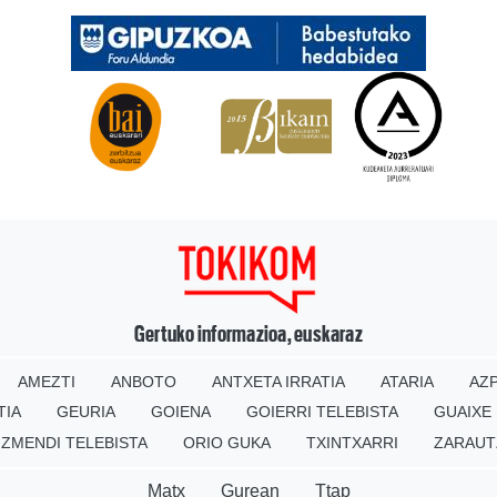
Gertuko informazioa, euskaraz
AMEZTI
ANBOTO
ANTXETA IRRATIA
ATARIA
AZP
TIA
GEURIA
GOIENA
GOIERRI TELEBISTA
GUAIXE
IZMENDI TELEBISTA
ORIO GUKA
TXINTXARRI
ZARAUT
Matx
Gurean
Ttap