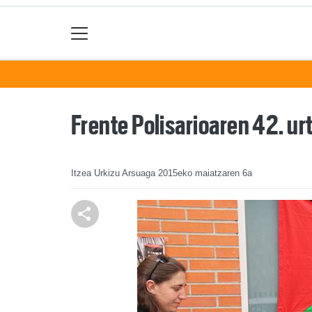
Frente Polisarioaren 42. ur
Itzea Urkizu Arsuaga
2015eko maiatzaren 6a