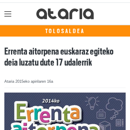
TOLOSALDEA
Errenta aitorpena euskaraz egiteko
deia luzatu dute 17 udalerrik
Ataria
2015eko apirilaren 16a