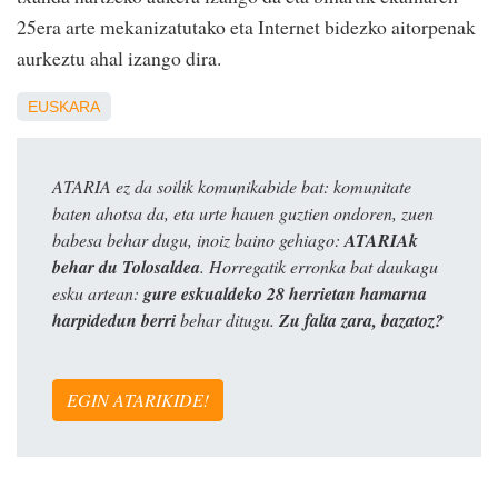
25era arte mekanizatutako eta Internet bidezko aitorpenak
aurkeztu ahal izango dira.
EUSKARA
ATARIA ez da soilik komunikabide bat: komunitate
baten ahotsa da, eta urte hauen guztien ondoren, zuen
babesa behar dugu, inoiz baino gehiago:
ATARIAk
behar du Tolosaldea
. Horregatik erronka bat daukagu
esku artean:
gure eskualdeko 28 herrietan hamarna
harpidedun berri
behar ditugu.
Zu falta zara, bazatoz?
EGIN ATARIKIDE!