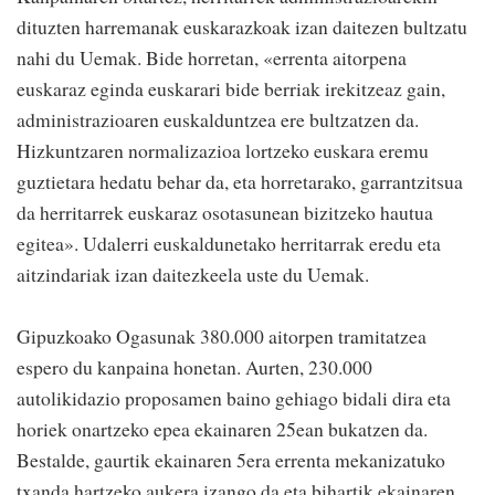
dituzten harremanak euskarazkoak izan daitezen bultzatu
nahi du Uemak. Bide horretan, «errenta aitorpena
euskaraz eginda euskarari bide berriak irekitzeaz gain,
administrazioaren euskalduntzea ere bultzatzen da.
Hizkuntzaren normalizazioa lortzeko euskara eremu
guztietara hedatu behar da, eta horretarako, garrantzitsua
da herritarrek euskaraz osotasunean bizitzeko hautua
egitea». Udalerri euskaldunetako herritarrak eredu eta
aitzindariak izan daitezkeela uste du Uemak.
Gipuzkoako Ogasunak 380.000 aitorpen tramitatzea
espero du kanpaina honetan. Aurten, 230.000
autolikidazio proposamen baino gehiago bidali dira eta
horiek onartzeko epea ekainaren 25ean bukatzen da.
Bestalde, gaurtik ekainaren 5era errenta mekanizatuko
txanda hartzeko aukera izango da eta bihartik ekainaren