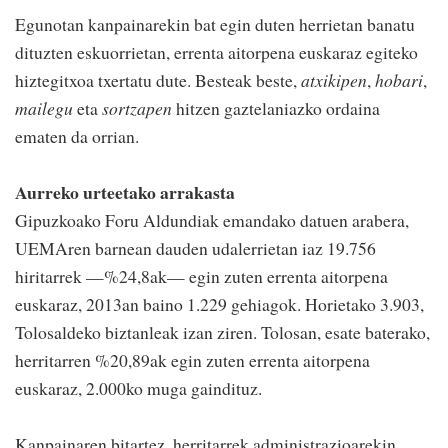
Egunotan kanpainarekin bat egin duten herrietan banatu
dituzten eskuorrietan, errenta aitorpena euskaraz egiteko
hiztegitxoa txertatu dute. Besteak beste,
atxikipen
,
hobari
,
mailegu
eta
sortzapen
hitzen gaztelaniazko ordaina
ematen da orrian.
Aurreko urteetako arrakasta
Gipuzkoako Foru Aldundiak emandako datuen arabera,
UEMAren barnean dauden udalerrietan iaz 19.756
hiritarrek —%24,8ak— egin zuten errenta aitorpena
euskaraz, 2013an baino 1.229 gehiagok. Horietako 3.903,
Tolosaldeko biztanleak izan ziren. Tolosan, esate baterako,
herritarren %20,89ak egin zuten errenta aitorpena
euskaraz, 2.000ko muga gaindituz.
Kanpainaren bitartez, herritarrek administrazioarekin