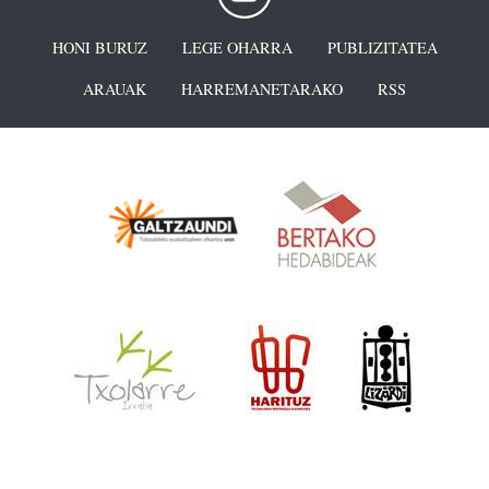
HONI BURUZ
LEGE OHARRA
PUBLIZITATEA
ARAUAK
HARREMANETARAKO
RSS