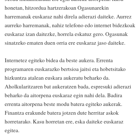
honetan, hitzordua hartzerakoan Ogasunarekin
harremanak euskaraz nahi direla adierazi daiteke. Aurrez
aurreko harremanak, nahiz telefono edo internet bidezkoak
euskaraz izan daitezke, horrela eskatuz gero. Ogasunak
sinatzeko ematen duen orria ere euskaraz jaso daiteke.
Internetez egiteko bidea da beste aukera. Errenta
programaren euskarazko bertsioa jaitsi eta hobetsitako
hizkuntza atalean euskara aukeratu beharko da.
Aholkularitzaren bat aukeratzen bada, espresuki adierazi
beharko da aitorpena euskaraz egin nahi dela. Badira
errenta aitorpena beste modu batera egiteko aukerak.
Finantza erakunde batera jotzen dute herritar askok
horretarako. Kasu horretan ere, eska daiteke euskaraz
egitea.