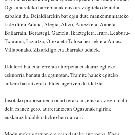
Ogasunarekiko harremanak euskaraz egiteko deialdia
zabaldu du. Deialdiarekin bat egin dute mankomunitateko
kide diren Aduna, Alegia, Altzo, Amezketa, Anoeta,
Baliarrain, Berastegi, Gaztelu, Ikaztegieta, Irura, Leaburu-
Txarama, Lizartza, Orexa eta Tolosa herriek eta Amasa-
Villabonako, Zizurkilgo eta Ibarrako udalek.
Udalerri hauetan errenta aitorpena euskaraz egiteko
eskuorria banatu da egunotan. Tramite hauek egiteko
aukera bakoitzerako bidea agertzen du idatziak.
Jasotako proposamena onartzerakoan, euskaraz egin nahi
dela esanez gero, aurrerantzean Ogasunak agiriak
euskaraz bidaliko dizkio herritarrari.
Modu mekanizatuan ere egin daiteke aitorpena. Kasu