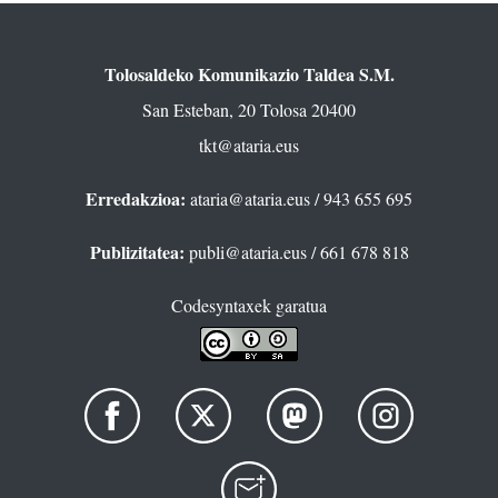
Tolosaldeko Komunikazio Taldea S.M.
San Esteban, 20 Tolosa 20400
tkt@ataria.eus
Erredakzioa:
ataria@ataria.eus
/ 943 655 695
Publizitatea:
publi@ataria.eus
/ 661 678 818
Codesyntaxek garatua