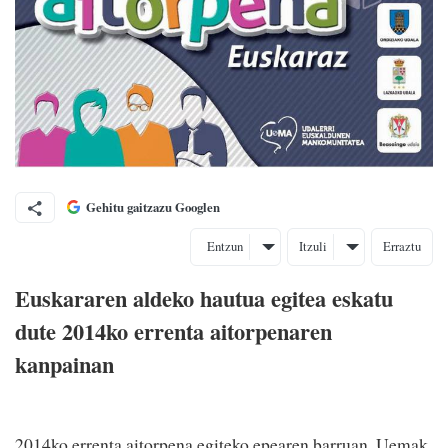
Gehitu gaitzazu Googlen
Entzun
Itzuli
Erraztu
Euskararen aldeko hautua egitea eskatu
dute 2014ko errenta aitorpenaren
kanpainan
2014ko errenta aitorpena egiteko epearen barruan, Uemak