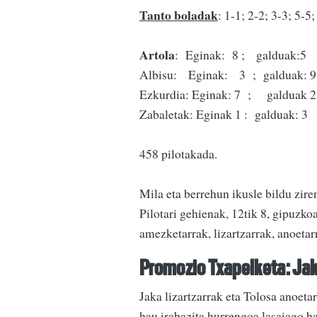
Tanto boladak
: 1-1; 2-2; 3-3; 5-5
Artola
: Eginak: 8 ; galdua
Albisu: Eginak: 3 ; galduak
Ezkurdia: Eginak: 7 ; galdua
Zabaletak: Eginak 1 : galduak
458 pilotakada.
Mila eta berrehun ikusle bildu zire
Pilotari gehienak, 12tik 8, gipuzko
amezketarrak, lizartzarrak, anoetar
Promozio Txapelketa: Ja
Jaka lizartzarrak eta Tolosa anoeta
hau irabazita hurrengoa lasaiago 