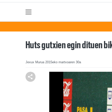
Huts gutxien egin dituen bi
Jexux Murua
2015eko martxoaren 30a