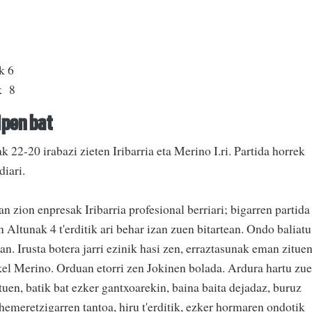
k 6
k 8
ipen bat
 22-20 irabazi zieten Iribarria eta Merino I.ri. Partida horrek
diari.
 zion enpresak Iribarria profesional berriari; bigarren partida
n Altunak 4 t'erditik ari behar izan zuen bitartean. Ondo baliatu
an. Irusta botera jarri ezinik hasi zen, erraztasunak eman zitue
Mikel Merino. Orduan etorri zen Jokinen bolada. Ardura hartu zu
ituen, batik bat ezker gantxoarekin, baina baita dejadaz, buruz
hemeretzigarren tantoa, hiru t'erditik, ezker hormaren ondotik