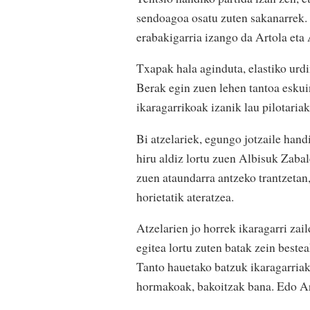
sendoagoa osatu zuten sakanarrek.
erabakigarria izango da Artola eta 
Txapak hala aginduta, elastiko urdi
Berak egin zuen lehen tantoa eskui
ikaragarrikoak izanik lau pilotariak,
Bi atzelariek, egungo jotzaile hand
hiru aldiz lortu zuen Albisuk Zabal
zuen ataundarra antzeko trantzetan,
horietatik ateratzea.
Atzelarien jo horrek ikaragarri zail
egitea lortu zuten batak zein bestea
Tanto hauetako batzuk ikaragarriak 
hormakoak, bakoitzak bana. Edo Ar