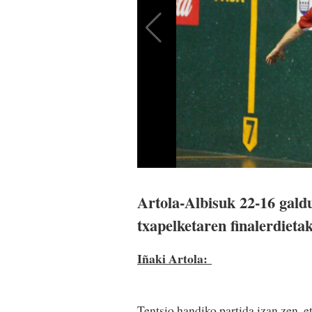
Artola-Albisuk 22-16 gald
txapelketaren finalerdieta
Iñaki Artola:
Tentsio handiko partida izan zen, e