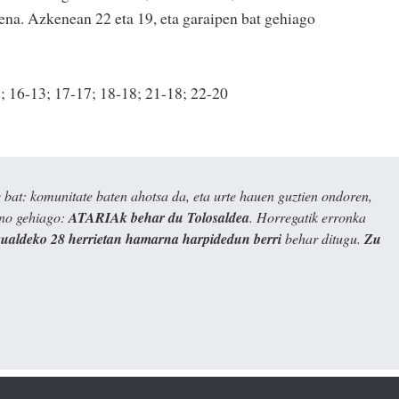
ena. Azkenean 22 eta 19, eta garaipen bat gehiago
; 16-13; 17-17; 18-18; 21-18; 22-20
bat: komunitate baten ahotsa da, eta urte hauen guztien ondoren,
ino gehiago:
ATARIAk behar du Tolosaldea
. Horregatik erronka
kualdeko 28 herrietan hamarna harpidedun berri
behar ditugu.
Zu