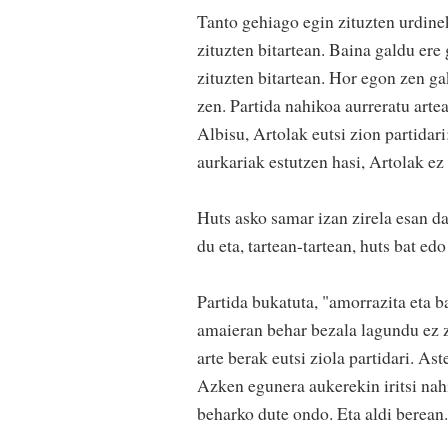
Tanto gehiago egin zituzten urdinek
zituzten bitartean. Baina galdu ere
zituzten bitartean. Hor egon zen g
zen. Partida nahikoa aurreratu arte
Albisu, Artolak eutsi zion partidar
aurkariak estutzen hasi, Artolak ez
Huts asko samar izan zirela esan da
du eta, tartean-tartean, huts bat e
Partida bukatuta, "amorrazita eta b
amaieran behar bezala lagundu ez z
arte berak eutsi ziola partidari. As
Azken egunera aukerekin iritsi nahi
beharko dute ondo. Eta aldi berean.