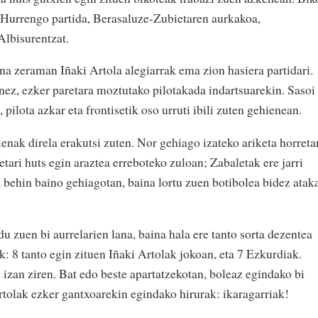
 Hurrengo partida, Berasaluze-Zubietaren aurkakoa,
Albisurentzat.
na zeraman Iñaki Artola alegiarrak ema zion hasiera partidari.
nez, ezker paretara moztutako pilotakada indartsuarekin. Sasoi
 pilota azkar eta frontisetik oso urruti ibili zuten gehienean.
ienak direla erakutsi zuten. Nor gehiago izateko ariketa horreta
etari huts egin araztea erreboteko zuloan; Zabaletak ere jarri
 behin baino gehiagotan, baina lortu zuen botibolea bidez atak
du zuen bi aurrelarien lana, baina hala ere tanto sorta dezentea
k: 8 tanto egin zituen Iñaki Artolak jokoan, eta 7 Ezkurdiak.
izan ziren. Bat edo beste apartatzekotan, boleaz egindako bi
tolak ezker gantxoarekin egindako hirurak: ikaragarriak!