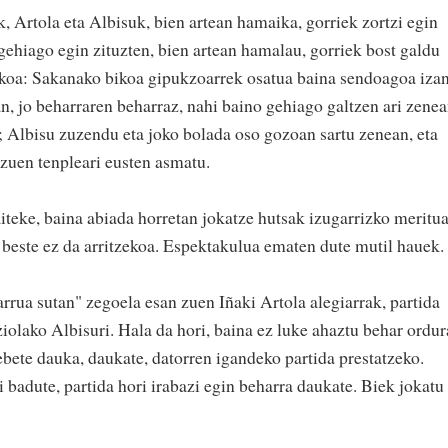
, Artola eta Albisuk, bien artean hamaika, gorriek zortzi egin
 gehiago egin zituzten, bien artean hamalau, gorriek bost galdu
akoa: Sakanako bikoa gipukzoarrek osatua baina sendoagoa iza
an, jo beharraren beharraz, nahi baino gehiago galtzen ari zene
i; Albisu zuzendu eta joko bolada oso gozoan sartu zenean, eta
 zuen tenpleari eusten asmatu.
iteke, baina abiada horretan jokatze hutsak izugarrizko meritu
do beste ez da arritzekoa. Espektakulua ematen dute mutil hauek.
arrua sutan" zegoela esan zuen Iñaki Artola alegiarrak, partida
iolako Albisuri. Hala da hori, baina ez luke ahaztu behar ordur
tebete dauka, daukate, datorren igandeko partida prestatzeko.
 badute, partida hori irabazi egin beharra daukate. Biek jokatu