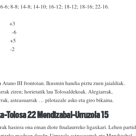
; 6-6; 8-8; 14-8; 14-10; 16-12; 18-12; 18-16; 22-16.
k:5 +3
: 9 -6
k 2 +5
: 3 -2
n Atano III frontoian. Ikusmin handia piztu zuen jaialdiak.
arrak ziren; horietatik lau Tolosaldekoak. Alegiarrak,
rrak, asteasuarrak … pilotazale asko eta giro bikaina.
ka-Tolosa 22 Mendizabal-Urruzola 15
rrak hasiera ona eman diote finalaurreko ligaxkari. Lehen parti
hartzeko moduan daude; Urruzola asteasuarrak eta Mendizabal