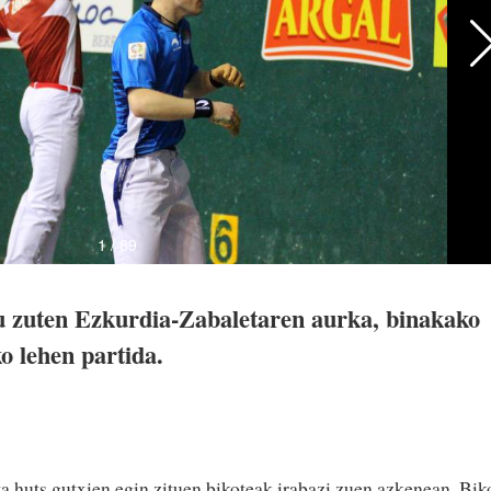
u zuten Ezkurdia-Zabaletaren aurka, binakako
ko lehen partida.
ta huts gutxien egin zituen bikoteak irabazi zuen azkenean. Bik