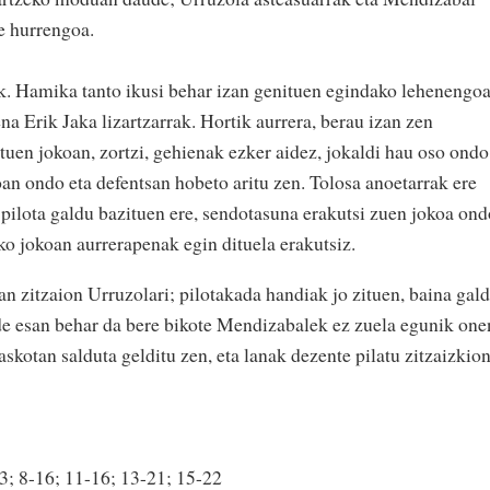
te hurrengoa.
k. Hamika tanto ikusi behar izan genituen egindako lehenengo
na Erik Jaka lizartzarrak. Hortik aurrera, berau izan zen
tuen jokoan, zortzi, gehienak ezker aidez, jokaldi hau oso ondo
an ondo eta defentsan hobeto aritu zen. Tolosa anoetarrak ere
 pilota galdu bazituen ere, sendotasuna erakutsi zuen jokoa ond
eko jokoan aurrerapenak egin dituela erakutsiz.
an zitzaion Urruzolari; pilotakada handiak jo zituen, baina gal
de esan behar da bere bikote Mendizabalek ez zuela egunik one
 askotan salduta gelditu zen, eta lanak dezente pilatu zitzaizkio
3; 8-16; 11-16; 13-21; 15-22