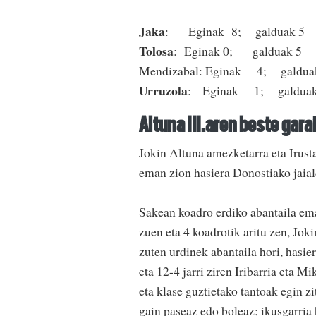
Jaka
: Eginak 8; galduak 5
Tolosa
: Eginak 0; galduak 5
Mendizabal: Eginak 4; galdua
Urruzola
: Eginak 1; galdua
Altuna III.aren beste gara
Jokin Altuna amezketarra eta Irustak
eman zion hasiera Donostiako jaial
Sakean koadro erdiko abantaila eman
zuen eta 4 koadrotik aritu zen, Joki
zuten urdinek abantaila hori, hasier
eta 12-4 jarri ziren Iribarria eta 
eta klase guztietako tantoak egin z
gain paseaz edo boleaz; ikusgarria 