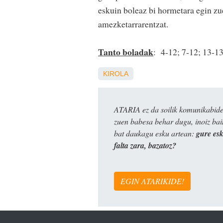
eskuin boleaz bi hormetara egin zu
amezketarrarentzat.
Tanto boladak
: 4-12; 7-12; 13-13
KIROLA
ATARIA ez da soilik komunikabide 
zuen babesa behar dugu, inoiz ba
bat daukagu esku artean:
gure es
falta zara, bazatoz?
EGIN ATARIKIDE!