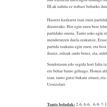
III.ak nahita ez irabazi beharko du
Hasiera kaxkarra izan zuen partida
ikusterako. Hor egin zuen bere lehe
partidako onena. Tanto asko egin zi
menderatzen duela erakutsiz. Eraso
partida txukuna egin zuen, eta bost
ikusiz, zuloak ondo betez, eta, aid
Sendotasun edo segida hori falta iz
ere behar baino gehiago. Honen al
izan, tanto gutxi bukatu zituen, eta
Urruzolari.
Tanto boladak:
2-6; 6-6; 6-9; 7-1