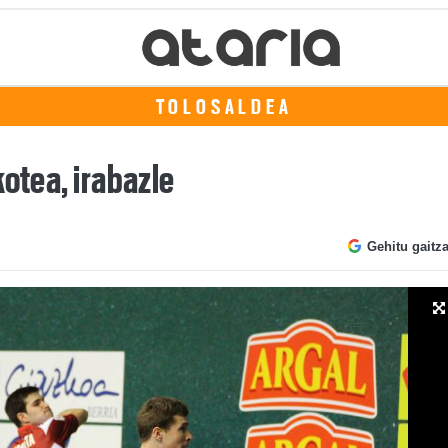
TOLOSALDEA
kotea, irabazle
Gehitu gaitz