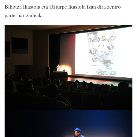
Bihotza Ikastola eta Uzturpe Ikastola izan dira zentro
parte-hartzaileak.