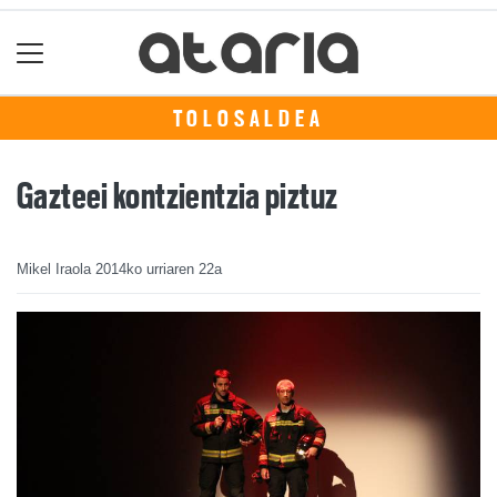
TOLOSALDEA
Gazteei kontzientzia piztuz
Mikel Iraola
2014ko urriaren 22a