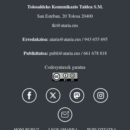
Tolosaldeko Komunikazio Taldea S.M.
San Esteban, 20 Tolosa 20400
tkt@ataria.eus
Erredakzioa:
ataria@ataria.eus
/ 943 655 695
Publizitatea:
publi@ataria.eus
/ 661 678 818
Codesyntaxek garatua
HONI BURUZ
LEGE OHARRA
PUBLIZITATEA