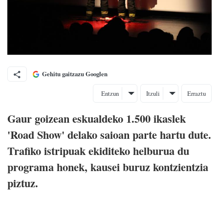
Gehitu gaitzazu Googlen
Entzun
Itzuli
Erraztu
Gaur goizean eskualdeko 1.500 ikaslek
'Road Show' delako saioan parte hartu dute.
Trafiko istripuak ekiditeko helburua du
programa honek, kausei buruz kontzientzia
piztuz.