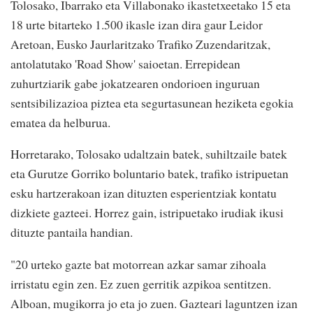
Tolosako, Ibarrako eta Villabonako ikastetxeetako 15 eta
18 urte bitarteko 1.500 ikasle izan dira gaur Leidor
Aretoan, Eusko Jaurlaritzako Trafiko Zuzendaritzak,
antolatutako 'Road Show' saioetan. Errepidean
zuhurtziarik gabe jokatzearen ondorioen inguruan
sentsibilizazioa piztea eta segurtasunean heziketa egokia
ematea da helburua.
Horretarako, Tolosako udaltzain batek, suhiltzaile batek
eta Gurutze Gorriko boluntario batek, trafiko istripuetan
esku hartzerakoan izan dituzten esperientziak kontatu
dizkiete gazteei. Horrez gain, istripuetako irudiak ikusi
dituzte pantaila handian.
"20 urteko gazte bat motorrean azkar samar zihoala
irristatu egin zen. Ez zuen gerritik azpikoa sentitzen.
Alboan, mugikorra jo eta jo zuen. Gazteari laguntzen izan