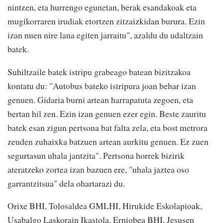
nintzen, eta hurrengo egunetan, berak esandakoak eta
mugikorraren irudiak etortzen zitzaizkidan burura. Ezin
izan nuen nire lana egiten jarraitu", azaldu du udaltzain
batek.
Suhiltzaile batek istripu grabeago batean bizitzakoa
kontatu du: "Autobus bateko istripura joan behar izan
genuen. Gidaria burni artean harrapatuta zegoen, eta
bertan hil zen. Ezin izan genuen ezer egin. Beste zauritu
batek esan zigun pertsona bat falta zela, eta bost metrora
zeuden zuhaixka batzuen artean aurkitu genuen. Ez zuen
segurtasun uhala jantzita". Pertsona horrek bizirik
ateratzeko zortea izan bazuen ere, "uhala jaztea oso
garrantzitsua" dela ohartarazi du.
Orixe BHI, Tolosaldea GMLHI, Hirukide Eskolapioak,
Usabalgo Laskorain Ikastola, Erniobea BHI, Jesusen