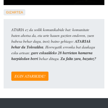
GIZARTEA
ATARIA ez da soilik komunikabide bat: komunitate
baten ahotsa da, eta urte hauen guztien ondoren, zuen
babesa behar dugu, inoiz baino gehiago:
ATARIAk
behar du Tolosaldea
. Horregatik erronka bat daukagu
esku artean:
gure eskualdeko 28 herrietan hamarna
harpidedun berri
behar ditugu.
Zu falta zara, bazatoz?
EGIN ATARIKIDE!