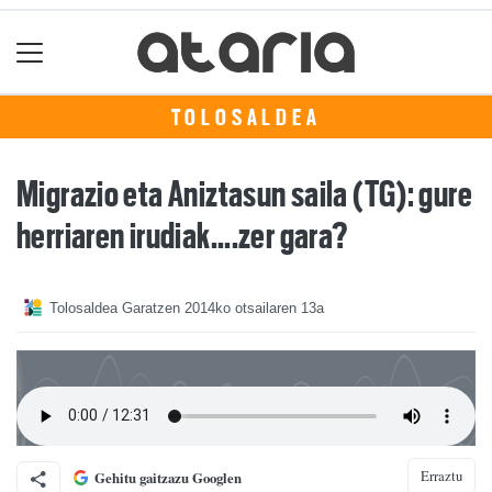
TOLOSALDEA
Migrazio eta Aniztasun saila (TG): gure
herriaren irudiak....zer gara?
Tolosaldea Garatzen
2014ko otsailaren 13a
Erraztu
Gehitu gaitzazu Googlen