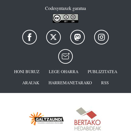
Codesyntaxek garatua
HONI BURUZ
LEGE OHARRA
PUBLIZITATEA
ARAUAK
HARREMANETARAKO
RSS