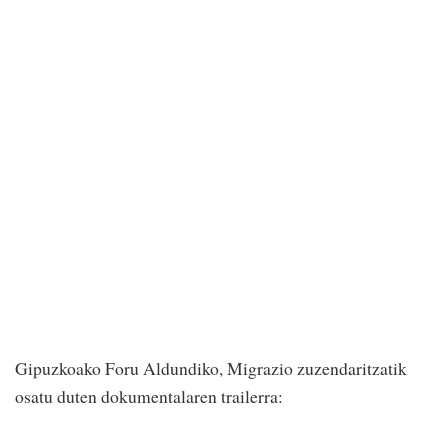
Gipuzkoako Foru Aldundiko, Migrazio zuzendaritzatik
osatu duten dokumentalaren trailerra: