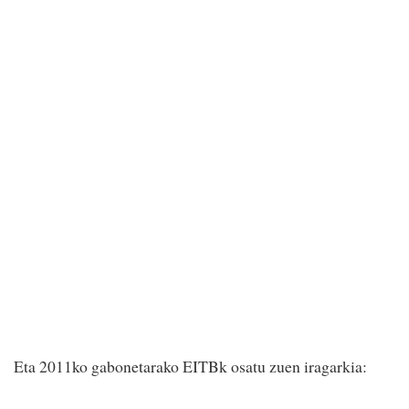
Eta 2011ko gabonetarako EITBk osatu zuen iragarkia: