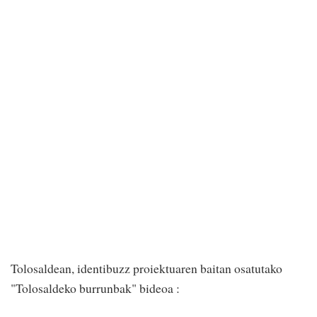
Tolosaldean, identibuzz proiektuaren baitan osatutako
"Tolosaldeko burrunbak" bideoa :