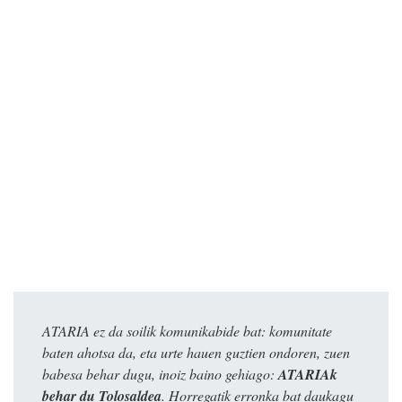
ATARIA ez da soilik komunikabide bat: komunitate
baten ahotsa da, eta urte hauen guztien ondoren, zuen
babesa behar dugu, inoiz baino gehiago:
ATARIAk
behar du Tolosaldea
. Horregatik erronka bat daukagu