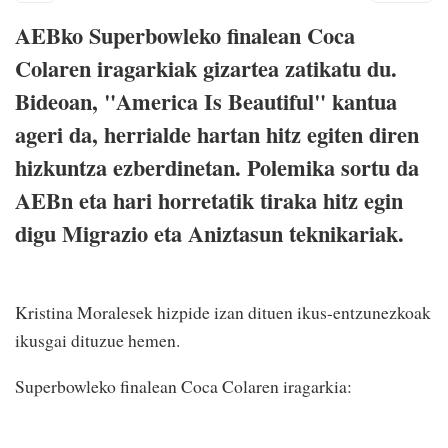
AEBko Superbowleko finalean Coca
Colaren iragarkiak gizartea zatikatu du.
Bideoan, "America Is Beautiful" kantua
ageri da, herrialde hartan hitz egiten diren
hizkuntza ezberdinetan. Polemika sortu da
AEBn eta hari horretatik tiraka hitz egin
digu Migrazio eta Aniztasun teknikariak.
Kristina Moralesek hizpide izan dituen ikus-entzunezkoak
ikusgai dituzue hemen.
Superbowleko finalean Coca Colaren iragarkia: