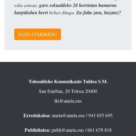
esku artean:
gure eskualdeko 28 herrietan hamarna
harpidedun berri
behar ditugu.
Zu falta zara, bazatoz?
EGIN ATARIKIDE!
Tolosaldeko Komunikazio Taldea S.M.
San Esteban, 20 Tolosa 20400
tkt@ataria.eus
Erredakzioa:
ataria@ataria.eus
/ 943 655 695
Publizitatea:
publi@ataria.eus
/ 661 678 818