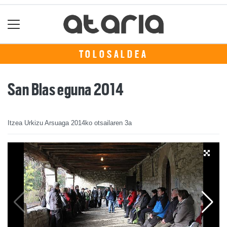
TOLOSALDEA
San Blas eguna 2014
Itzea Urkizu Arsuaga
2014ko otsailaren 3a