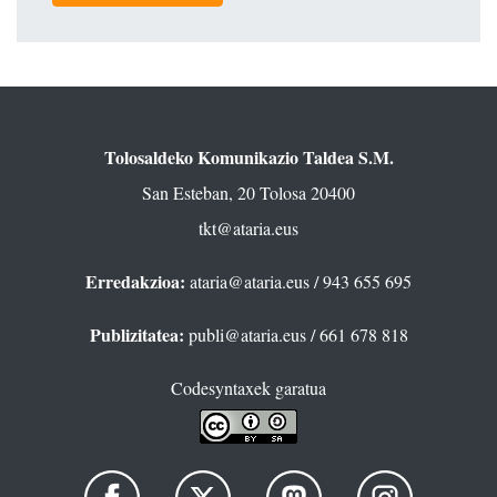
Tolosaldeko Komunikazio Taldea S.M.
San Esteban, 20 Tolosa 20400
tkt@ataria.eus
Erredakzioa:
ataria@ataria.eus
/ 943 655 695
Publizitatea:
publi@ataria.eus
/ 661 678 818
Codesyntaxek garatua