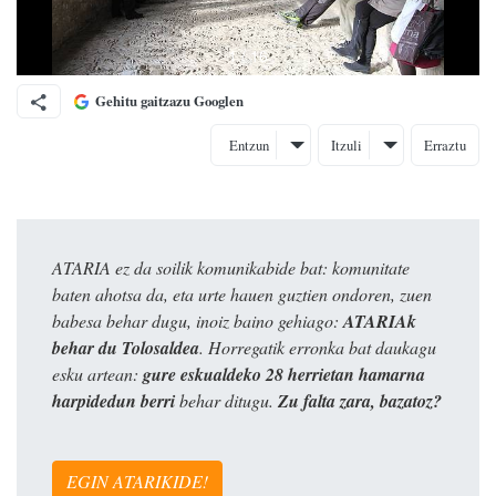
Gehitu gaitzazu Googlen
Entzun
Itzuli
Erraztu
ATARIA ez da soilik komunikabide bat: komunitate
baten ahotsa da, eta urte hauen guztien ondoren, zuen
babesa behar dugu, inoiz baino gehiago:
ATARIAk
behar du Tolosaldea
. Horregatik erronka bat daukagu
esku artean:
gure eskualdeko 28 herrietan hamarna
harpidedun berri
behar ditugu.
Zu falta zara, bazatoz?
EGIN ATARIKIDE!